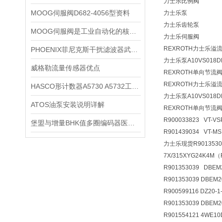
力士乐比例阀
MOOG伺服阀D682-4056型资料
力士乐泵
力士乐齿轮泵
MOOG伺服阀是工业自动化的核心动力
力士乐伺服阀
REXROTH力士乐溢
PHOENIX菲尼克斯干扰滤波器武汉现货
力士乐泵A10VS018D
威格勒流量传感器优点
REXROTH单向节流
REXROTH力士乐溢
HASCO形计数器A5730 A5732工作原理
力士乐泵A10VS018D
ATOS油泵安装说明详解
REXROTH单向节流
R900033823 VT-VS
堡盟与增量BHK值多圈编码器医疗器械应用
R901439034 VT-M
力士乐现货R90135303
7X/315XYG24K4M
R901353039 DBE
R901353039 DBEM
R900599116 DZ20
R901353039 DBEM
R901554121 4WE1