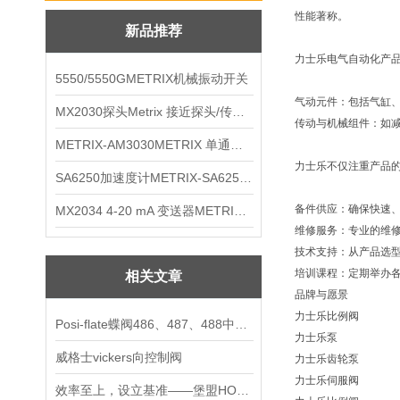
性能著称。
新品推荐
力士乐电气自动化产品
5550/5550GMETRIX机械振动开关
气动元件：包括气缸
MX2030探头Metrix 接近探头/传感器
传动与机械组件：如
METRIX-AM3030METRIX 单通道报警监视器
力士乐不仅注重产品
SA6250加速度计METRIX-SA6250 频加速度计
备件供应：确保快速
MX2034 4-20 mA 变送器METRIXMX2034 4-20变送器
维修服务：专业的维
技术支持：从产品选
培训课程：定期举办
相关文章
品牌与愿景
力士乐比例阀
Posi-flate蝶阀486、487、488中国现货
力士乐泵
威格士vickers向控制阀
力士乐齿轮泵
力士乐伺服阀
效率至上，设立基准——堡盟HOG 86系列重载编码器