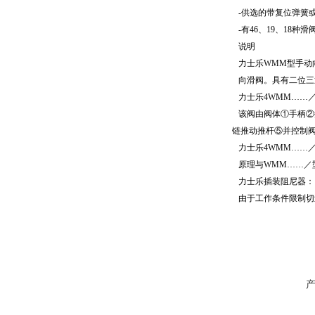
-供选的带复位弹簧或 
-有46、19、18种滑
说明
力士乐WMM型手动
向滑阀。具有二位三
力士乐4WMM……
该阀由阀体①手柄②
链推动推杆⑤并控制
力士乐4WMM……／
原理与WMM……／
力士乐插装阻尼器：
由于工作条件限制切