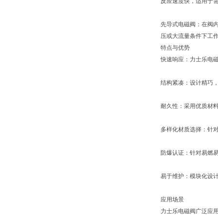
反应速度快，适用于
先导式电磁阀：在阀
压或大流量条件下工
特点与优势
快速响应：力士乐电
结构紧凑：设计精巧
耐久性：采用优质材
多样化材质选择：针对
防爆认证：针对易燃
易于维护：模块化设
应用场景
力士乐电磁阀广泛应