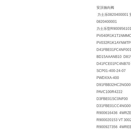
安沃驰向阀
力士乐0820400001 
0820400001
力士乐型R900956101 
PV040R1K1T1NMM
PV032R1K1AYNMTP
D41FBE01FC4NF001
BD15AAANB10 D81
D41FCE01FC4NB70
SCP01-400-24-07
PWDXXA-400
D91FBB32HC2NG00
PAVC100R4222
D3FBE01SC0NF00
D31FBE01CC4NG00
R900616436 4WRZE
R900020153 VT 3002
R900927356 4WREE