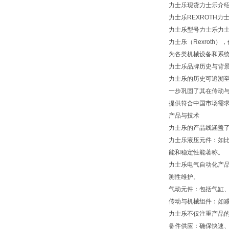
力士乐现货力士乐介
力士乐REXROTH力
力士乐型号力士乐力士乐现
力士乐（Rexroth
为各类机械设备和系
力士乐品牌历史与背
力士乐的历史可追溯至
一步巩固了其在传动与
提供符合中国市场需
产品与技术
力士乐的产品线涵盖
力士乐液压元件：如
能和稳定性能著称。
力士乐电气自动化产品
测性维护。
气动元件：包括气缸
传动与机械组件：如
力士乐不仅注重产品
备件供应：确保快速