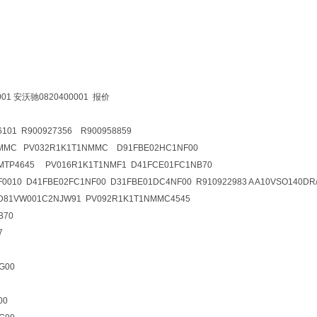
01 安沃驰0820400001 报价
01 R900927356 R900958859
NMMC PV032R1K1T1NMMC D91FBE02HC1NF00
MTP4645 PV016R1K1T1NMF1 D41FCE01FC1NB70
0010 D41FBE02FC1NF00 D31FBE01DC4NF00 R910922983 A A10VSO140DR
D81VW001C2NJW91 PV092R1K1T1NMMC4545
B70
7
G00
00