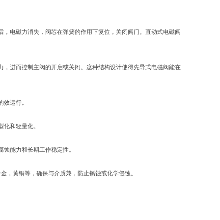
后，电磁力消失，阀芯在弹簧的作用下复位，关闭阀门。直动式电磁阀
力，进而控制主阀的开启或关闭。这种结构设计使得先导式电磁阀能在
的效运行。
型化和轻量化。
腐蚀能力和长期工作稳定性。
铝合金，黄铜等，确保与介质兼，防止锈蚀或化学侵蚀。