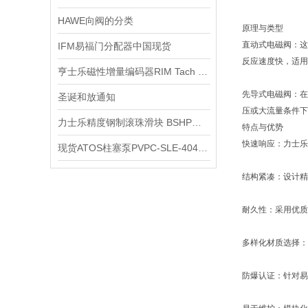
HAWE向阀的分类
原理与类型
直动式电磁阀：这
IFM易福门分配器中国现货
反应速度快，适用
亨士乐磁性增量编码器RIM Tach 8500 NexGen原理
先导式电磁阀：在
圣诞和放通知
压或大流量条件下
力士乐精度钢制滚珠滑块 BSHP产品说明现货
特点与优势
快速响应：力士乐
现货ATOS柱塞泵PVPC-SLE-4046/1D
结构紧凑：设计精
耐久性：采用优质
多样化材质选择：
防爆认证：针对易