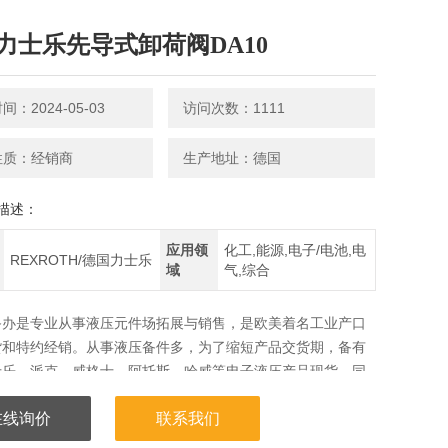
力士乐先导式卸荷阀DA10
：2024-05-03
访问次数：1111
性质：经销商
生产地址：德国
描述：
应用领
化工,能源,电子/电池,电
REXROTH/德国力士乐
域
气,综合
备办是专业从事液压元件场拓展与销售，是欧美着名工业产口
货和特约经销。从事液压备件多，为了缩短产品交货期，备有
士乐、派克、威格士、阿托斯、哈威等电子液压产品现货，同
悉液压机电产品的专业人员为您解决备件。现货REXROTH/
在线询价
联系我们
ICKERS/威格士、PARKER/派克、DENISON/丹尼逊、
阿托斯