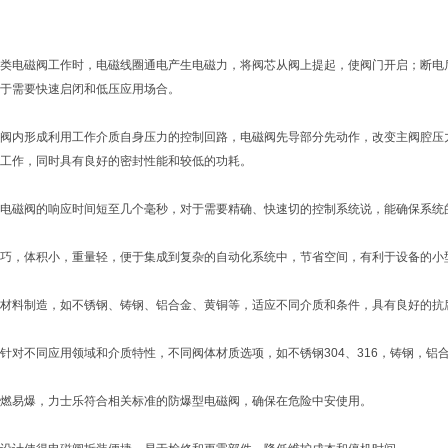
类电磁阀工作时，电磁线圈通电产生电磁力，将阀芯从阀上提起，使阀门开启；断电
于需要快速启闭和低压应用场合。
阀内形成利用工作介质自身压力的控制回路，电磁阀先导部分先动作，改变主阀腔压
工作，同时具有良好的密封性能和较低的功耗。
电磁阀的响应时间短至几个毫秒，对于需要精确、快速切的控制系统说，能确保系统
巧，体积小，重量轻，便于集成到复杂的自动化系统中，节省空间，有利于设备的小
材料制造，如不锈钢、铸钢、铝合金、黄铜等，适应不同介质和条件，具有良好的抗
针对不同应用领域和介质特性，不同阀体材质选项，如不锈钢304、316，铸钢，
燃易爆，力士乐符合相关标准的防爆型电磁阀，确保在危险中安使用。