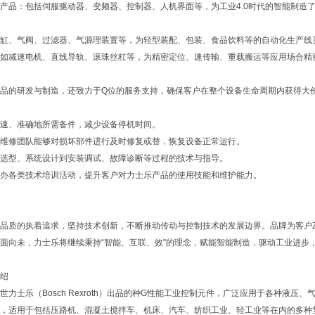
产品：包括伺服驱动器、变频器、控制器、人机界面等，为工业4.0时代的智能制造
缸、气阀、过滤器、气源理装置等，为轻型装配、包装、食品饮料等的自动化生产线
如减速电机、直线导轨、滚珠丝杠等，为精密定位、速传输、重载搬运等应用场合精
品的研发与制造，还致力于Q位的服务支持，确保客户在整个设备生命周期内获得大
速、准确地所需备件，减少设备停机时间。
维修团队能够对损坏部件进行及时修复或替，恢复设备正常运行。
选型、系统设计到安装调试、故障诊断等过程的技术与指导。
办各类技术培训活动，提升客户对力士乐产品的使用技能和维护能力。
品质的执着追求，坚持技术创新，不断推动传动与控制技术的发展边界。品牌为客户
面向未，力士乐将继续秉持“智能、互联、效"的理念，赋能智能制造，驱动工业进步
绍
世力士乐（Bosch Rexroth）出品的种G性能工业控制元件，广泛应用于各种液
，适用于包括压路机、混凝土搅拌车、机床、汽车、纺织工业、轻工业等在内的多种