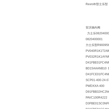
Rexroth型士乐型
安沃驰向阀
力士乐08204000
0820400001
力士乐型R9009561
PV040R1K1T1
PV032R1K1AYN
D41FBE01FC4NF
BD15AAANB10 
D41FCE01FC4N
SCP01-400-24-0
PWDXXA-400
D91FBB32HC2N
PAVC100R4222
D3FBE01SC0NF