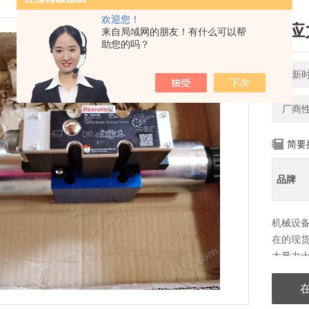
欢迎您！
供应
来自局域网的朋友！有什么可以帮
助您的吗？
更新时间
厂商
简要
品牌
机械设
在的现
大量力
时拥有熟
力士乐、V
ATOS/