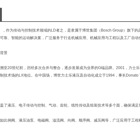
th），作为传动与控制技术领域的LD者之，是隶属于博世集团（Bosch Group）
可靠、智能的运动解决案，广泛服务于行走机械应用、机械应用与工程以及工厂自动
背景
溯至20世纪初，历经多次合并与整合，逐步发展成为业界的G端品牌。2001，力
制技术场的LX地位。在中国场，博世力士乐液压及自动化成立于1994，事长Donato
盖了液压、电子传动与控制、气动、齿轮、线性传动及组装技术等多个面，确保满足
如比例阀、液压油泵、电磁阀、溢流阀、向阀、顺序阀、减压阀等，广泛应用于工程