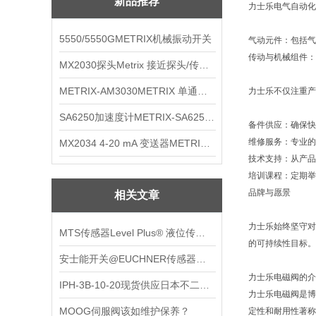
新品推荐
力士乐电气自动化
5550/5550GMETRIX机械振动开关
气动元件：包括气
传动与机械组件：
MX2030探头Metrix 接近探头/传感器
METRIX-AM3030METRIX 单通道报警监视器
力士乐不仅注重产
SA6250加速度计METRIX-SA6250 频加速度计
备件供应：确保快
维修服务：专业的
MX2034 4-20 mA 变送器METRIXMX2034 4-20变送器
技术支持：从产品
培训课程：定期举
品牌与愿景
相关文章
力士乐始终坚守对
MTS传感器Level Plus® 液位传感器技术资料
的可持续性目标。
安士能开关@EUCHNER传感器型表
力士乐电磁阀的介
IPH-3B-10-20现货供应日本不二越NACHI齿轮泵
力士乐电磁阀是博
MOOG伺服阀该如维护保养？
定性和耐用性著称