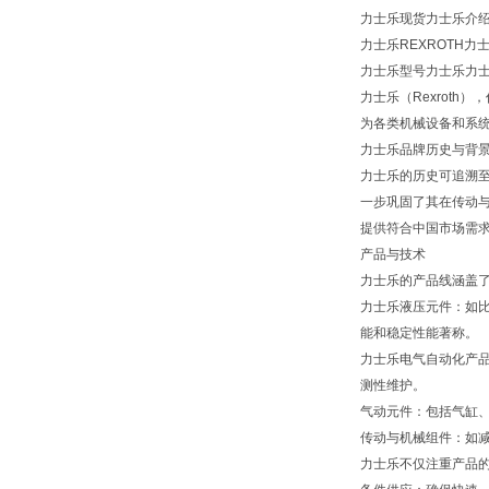
力士乐现货力士乐介
力士乐REXROTH力
力士乐型号力士乐力士乐现
力士乐（Rexroth
为各类机械设备和系
力士乐品牌历史与背
力士乐的历史可追溯至
一步巩固了其在传动与
提供符合中国市场需
产品与技术
力士乐的产品线涵盖
力士乐液压元件：如
能和稳定性能著称。
力士乐电气自动化产品
测性维护。
气动元件：包括气缸
传动与机械组件：如
力士乐不仅注重产品