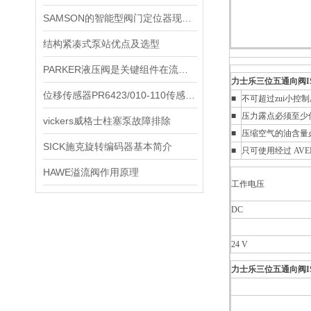
SAMSON的智能型阀门定位器现货现货
结构紧凑式泵站优点及选型
PARKER液压阀是关键组件在流体控制中的重要作用
力士乐三位五通向阀IS
位移传感器PR6423/010-110传感器EPRO轴振传感器原理参数
■
不可超过zui小
■
压力露点必须至少低于
vickers威格士柱塞泵故障排除
■
压缩空气的油含量
SICK施克旋转编码器基本简介
■
只可使用经过 AVE
HAWE溢流阀作用原理
工作电压
DC
24 V
力士乐三位五通向阀IS