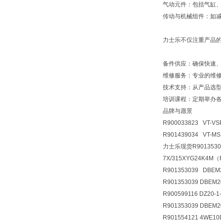
气动元件：包括气缸
传动与机械组件：如
力士乐不仅注重产品
备件供应：确保快速
维修服务：专业的维
技术支持：从产品选
培训课程：定期举办
品牌与愿景
R900033823 VT-VS
R901439034 VT-M
力士乐现货R90135303
7X/315XYG24K4M
R901353039 DBE
R901353039 DBEM
R900599116 DZ20
R901353039 DBEM
R901554121 4WE1