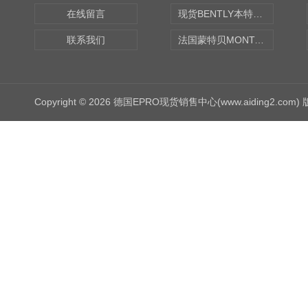
在线留言
现货BENTLY本特利轴向振动监测探头
联系我们
法国蒙特贝MONTABERT打壳机凿岩机Z92
Copyright © 2026 德国EPRO现货销售中心(www.aiding2.com