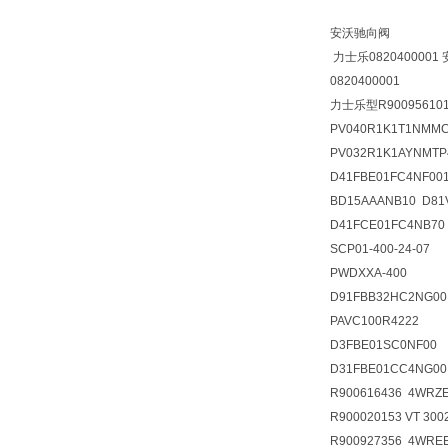
安沃驰向阀
力士乐0820400001 
0820400001
力士乐型R900956101 
PV040R1K1T1NMM
PV032R1K1AYNMTP
D41FBE01FC4NF001
BD15AAANB10 D81
D41FCE01FC4NB70
SCP01-400-24-07
PWDXXA-400
D91FBB32HC2NG00
PAVC100R4222
D3FBE01SC0NF00
D31FBE01CC4NG00
R900616436 4WRZE
R900020153 VT 3002
R900927356 4WREE