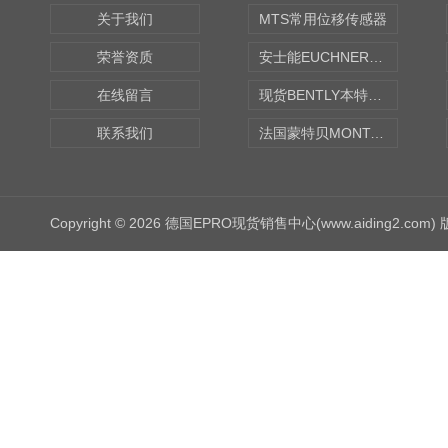
关于我们
MTS常用位移传感器
荣誉资质
安士能EUCHNER中国现货
在线留言
现货BENTLY本特利轴向振动监测探头
联系我们
法国蒙特贝MONTABERT打壳机凿岩机Z92
Copyright © 2026 德国EPRO现货销售中心(www.aiding2.com