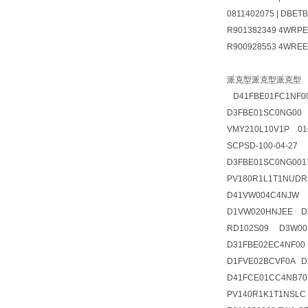
0811402075 | DBET
R901382349 4WRPEH
R900928553 4WRE
派克型派克型派克型
D41FBE01FC1NF
D3FBE01SC0NG0
VMY210L10V1P 016
SCPSD-100-04-27 
D3FBE01SC0NG00
PV180R1L1T1NUD
D41VW004C4NJW 
D1VW020HNJEE 
RD102S09 D3W00
D31FBE02EC4NF00
D1FVE02BCVF0A D
D41FCE01CC4NB70
PV140R1K1T1NSLC