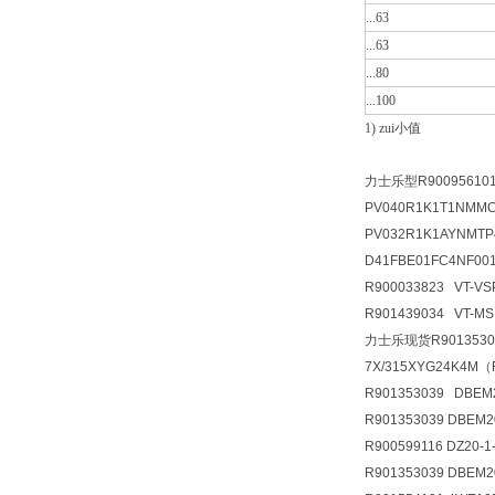
...63
...63
...80
...100
1) zui小值
力士乐型R900956101 
PV040R1K1T1NMM
PV032R1K1AYNMTP
D41FBE01FC4NF001
R900033823 VT-VS
R901439034 VT-M
力士乐现货R90135303
7X/315XYG24K4M
R901353039 DBE
R901353039 DBEM
R900599116 DZ20
R901353039 DBEM