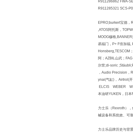
R911286862 FWA-S
R911285321 SCS-P0
EPRO;burkert宝德
,ATOS阿托斯，TOPWO
MOOG穆格,BANNER邦
易福门，P+ F倍加福, PI
Honsberg,TESC
阿；AZBIL山武；FAG 
尔世;di-soric ;Stäu
，Audio Precisio
ynai(气缸)， Airt
ELCIS WEBER W
本油研YUKEN，日本N
力士乐（Rexroth
械设备和系统效、可
力士乐品牌历史与背