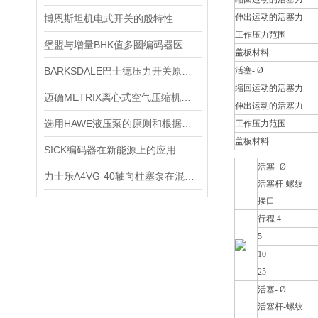
伸出运动的活塞力
博恩斯坦机电式开关的般特性
工作压力范围
堡盟与增量BHK值多圈编码器医疗器械应用
盖板材料
BARKSDALE巴士德压力开关原厂直销
活塞- Ø
缩回运动的活塞力
迈确METRIX离心式空气压缩机工作原理
伸出运动的活塞力
选用HAWE液压泵的原则和根据是什么
工作压力范围
盖板材料
SICK编码器在新能源上的应用
活塞- Ø
力士乐A4VG-40轴向柱塞泵在混凝土的应用
活塞杆-螺纹
接口
行程 4
5
10
25
活塞- Ø
活塞杆-螺纹