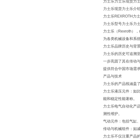
力士乐力士乐现货力士乐型
力士乐现货力士乐介
力士乐REXROTH力
力士乐型号力士乐力士乐现
力士乐（Rexroth
为各类机械设备和系
力士乐品牌历史与背
力士乐的历史可追溯至
一步巩固了其在传动与
提供符合中国市场需
产品与技术
力士乐的产品线涵盖
力士乐液压元件：如
能和稳定性能著称。
力士乐电气自动化产品
测性维护。
气动元件：包括气缸
传动与机械组件：如
力士乐不仅注重产品