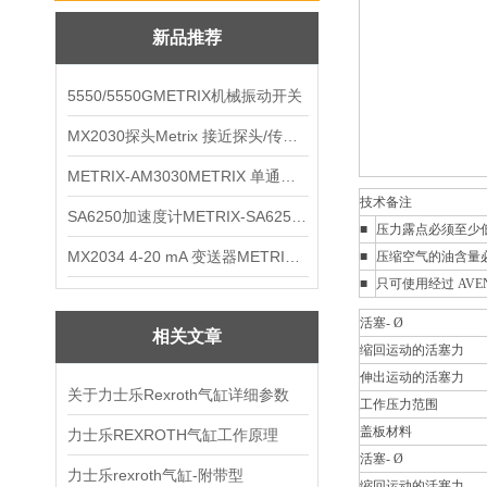
新品推荐
5550/5550GMETRIX机械振动开关
MX2030探头Metrix 接近探头/传感器
METRIX-AM3030METRIX 单通道报警监视器
技术备注
SA6250加速度计METRIX-SA6250 频加速度计
■
压力露点必须至少低于
MX2034 4-20 mA 变送器METRIXMX2034 4-20变送器
■
压缩空气的油含量
■
只可使用经过 AVE
活塞- Ø
相关文章
缩回运动的活塞力
伸出运动的活塞力
关于力士乐Rexroth气缸详细参数
工作压力范围
盖板材料
力士乐REXROTH气缸工作原理
活塞- Ø
力士乐rexroth气缸-附带型
缩回运动的活塞力