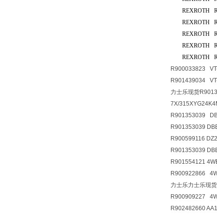
REXROTH R41
REXROTH R41
REXROTH R41
REXROTH R41
REXROTH R41
R900033823 VT
R901439034 V
力士乐现货R90135
7X/315XYG24K
R901353039 D
R901353039 D
R900599116 D
R901353039 D
R901554121 4
R900922866 
力士乐力士乐现货R900
R900909227 4
R902482660 A