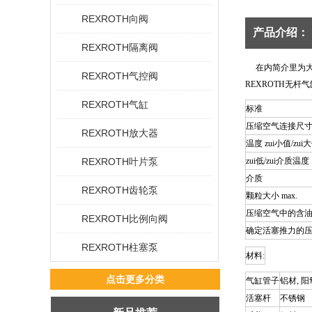
REXROTH向阀
产品介绍：
REXROTH隔离阀
在内简介里为大家简
REXROTH气控阀
REXROTH无杆气
REXROTH气缸
标准
压缩空气连接尺
REXROTH放大器
温度 zui小值/zui
REXROTH叶片泵
zui低/zui介质温度
介质
REXROTH齿轮泵
颗粒大小 max.
压缩空气中的含
REXROTH比例向阀
确定活塞推力的
REXROTH柱塞泵
材料:
点击更多分类
气缸管子
铝材, 
活塞杆
不锈钢