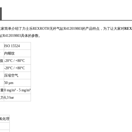
单介绍了力士乐REXROTH无杆气缸R412019803的产品特点，为了让大家对
REX
缸R412019803具体的参数。
ISO 15524
寸
内螺纹
大值
-20°C / +80°C
-20°C / +80°C
压缩空气
50 µm
油量
0 mg/m³ - 5 mg/m³
压力
6,3 bar
阳氧化理