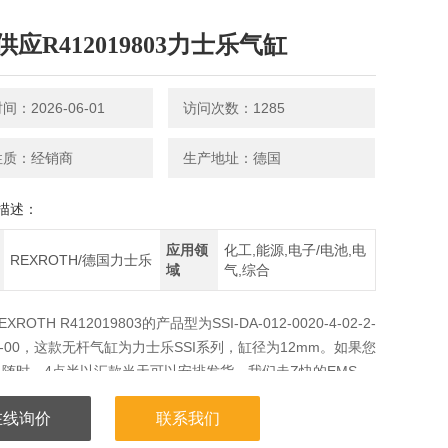
应R412019803力士乐气缸
：2026-06-01
访问次数：1285
性质：经销商
生产地址：德国
描述：
应用领
化工,能源,电子/电池,电
REXROTH/德国力士乐
域
气,综合
ROTH R412019803的产品型为SSI-DA-012-0020-4-02-2-
000-00，这款无杆气缸为力士乐SSI系列，缸径为12mm。如果您
随时。4点半以汇款当天可以安排发货，我们走Z快的EMS，
论您在大陆哪个地，都可以到自我们的货。
在线询价
联系我们