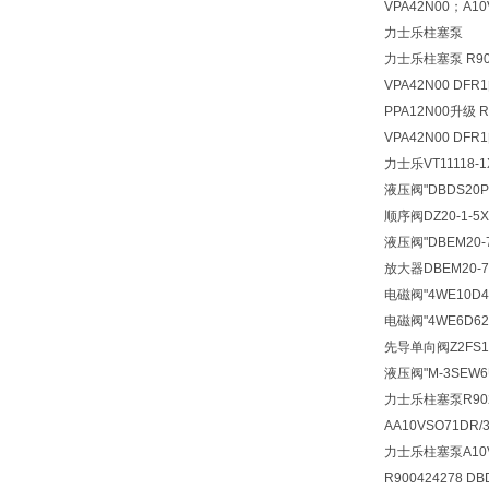
VPA42N00；A10
力士乐柱塞泵
力士乐柱塞泵 R9024
VPA42N00 DFR
PPA12N00升级 R
VPA42N00 DFR
力士乐VT11118-1
液压阀
"DBDS20
顺序阀
DZ20-1-
液压阀
"DBEM20
放大器
DBEM20-
电磁阀
"4WE10D
电磁阀
"4WE6D6
先导单向阀
Z2FS
液压阀
"M-3SEW
力士乐柱塞泵R90248
AA10VSO71DR/
力士乐柱塞泵A10VS
R900424278 D