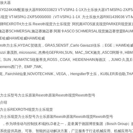
放大器
5XYG24K4M配套放大器R900033823 VT-VSPA1-1-1X力士乐放大器VT-MSPA1-2X/F5/
VT-MSPA1-2X/F5/000/000（VT-VSPA1-1-1X 力士乐放大器R901439036 VT-MSP
REXROTH力士乐 Rexroth现货力士乐现货 阿托斯ATOS派克现货PARKER现货派
宝德施迈赛SCHMERSAL施迈赛施迈赛 阿斯卡ASCO SCHMERSAL现货施迈赛堡盟BAUM
WE哈威HAWE哈威HAWE哈威
xroth力士乐,HYDAC贺德克，GRAS,SENSIT ,Carlo Gavazzi佳乐 ；EGE；HAWE
ozzi 康茂胜, microsonic, 杰弗伦GEFRAN,SUN, MAC,,SICK施克 ,ASCO阿斯卡,
, SUN , NUMATICS纽曼蒂克,ROSS , COAX, HEIDENHAIN海德汉 ，JUMO 久茂
iemens西门子, EMP ,TWK,
, Fairchild仙童,NOVOTECHNIK , VEGA,，Hengstler亨士乐，KUBLER库伯勒,TH
乐型号力士乐原装Rexroth原装Rexroth现货Rexroth型号
介绍
H力士乐REXROTH现货力士乐现货
乐现货力士乐型号力士乐原装Rexroth原装Rexroth现货Rexroth型号
th），作为球传动与控制技术域的LD者之一，是隶属于德国博世集团（Bosch Gro
系统提供高效、可靠、智能的运动解决方案，广泛服务于行走机械应用、机械应用与