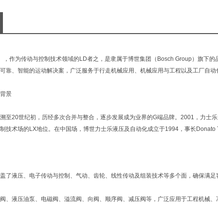
th），作为传动与控制技术领域的LD者之，是隶属于博世集团（Bosch Group）
可靠、智能的运动解决案，广泛服务于行走机械应用、机械应用与工程以及工厂自动
背景
溯至20世纪初，历经多次合并与整合，逐步发展成为业界的G端品牌。2001，力
制技术场的LX地位。在中国场，博世力士乐液压及自动化成立于1994，事长Donato
盖了液压、电子传动与控制、气动、齿轮、线性传动及组装技术等多个面，确保满足
阀、液压油泵、电磁阀、溢流阀、向阀、顺序阀、减压阀等，广泛应用于工程机械、