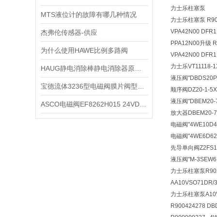
力士乐柱塞泵
MTS液位计的故障有哪几种情况
力士乐柱塞泵 R9024
VPA42N00 DFR
杰弗伦传感器-供应
PPA12N00升级 R
为什么使用HAWE比例多路阀
VPA42N00 DFR
力士乐VT11118-1
HAUG静电消除棒静电消除器原厂直销
液压阀
"DBDS20
宝德流体3236型电磁阀膜片阀型价目表
顺序阀
DZ20-1-
液压阀
"DBEM20
ASCO电磁阀EF8262H015 24VDC技术参数
放大器
DBEM20-
电磁阀
"4WE10D
电磁阀
"4WE6D6
先导单向阀
Z2FS
液压阀
"M-3SEW
力士乐柱塞泵R90248
AA10VSO71DR/
力士乐柱塞泵A10VS
R900424278 D