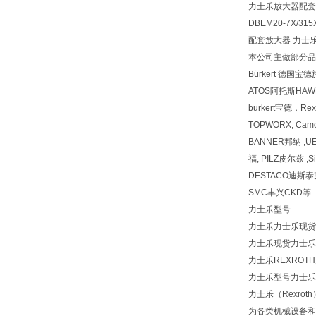
力士乐放大器配套
DBEM20-7X/31
配套放大器 力士乐现货 
本公司主做部分品牌
Bürkert 德国
ATOS阿托斯HA
burkert宝德，Re
TOPWORX, Cam
BANNER邦纳 ,UE
福, PILZ皮尔兹 ,S
DESTACO迪斯泰克 
SMC丰兴CKD等
力士乐型号
力士乐力士乐现货力士
力士乐现货力士乐
力士乐REXROT
力士乐型号力士乐力士
力士乐（Rexro
为各类机械设备和