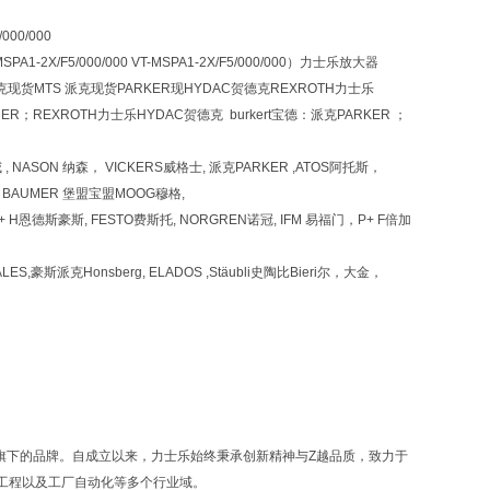
000/000
A1-2X/F5/000/000 VT-MSPA1-2X/F5/000/000）力士乐放大器
克现货MTS 派克现货PARKER现HYDAC贺德克REXROTH力士乐
ER；REXROTH力士乐HYDAC贺德克 burkert宝德：派克PARKER ；
哈威 , NASON 纳森， VICKERS威格士, 派克PARKER ,ATOS阿托斯，
 HBM BAUMER 堡盟宝盟MOOG穆格,
,E+ H恩德斯豪斯, FESTO费斯托, NORGREN诺冠, IFM 易福门，P+ F倍加
ALES,豪斯派克Honsberg, ELADOS ,Stäubli史陶比Bieri尔，大金，
up）旗下的品牌。自成立以来，力士乐始终秉承创新精神与Z越品质，致力于
工程以及工厂自动化等多个行业域。