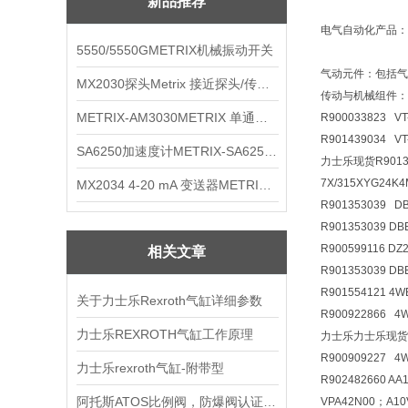
新品推荐
电气自动化产品：
5550/5550GMETRIX机械振动开关
气动元件：包括气
MX2030探头Metrix 接近探头/传感器
传动与机械组件：
METRIX-AM3030METRIX 单通道报警监视器
R900033823 VT
R901439034 V
SA6250加速度计METRIX-SA6250 频加速度计
力士乐现货R90135
7X/315XYG24K
MX2034 4-20 mA 变送器METRIXMX2034 4-20变送器
R901353039 D
R901353039 D
R900599116 D
相关文章
R901353039 D
R901554121 4
关于力士乐Rexroth气缸详细参数
R900922866 
力士乐REXROTH气缸工作原理
力士乐力士乐现货R900
R900909227 4
力士乐rexroth气缸-附带型
R902482660 A
阿托斯ATOS比例阀，防爆阀认证价格表
VPA42N00；A10