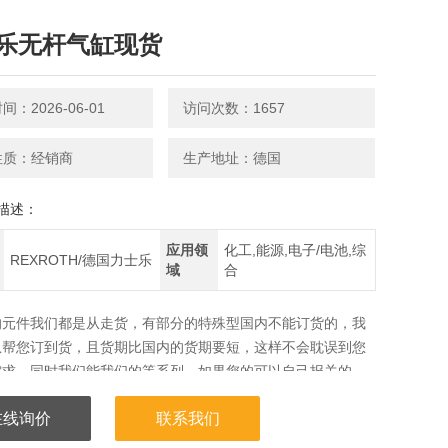
乐无杆气缸现货
：2026-06-01
访问次数：1657
性质：经销商
生产地址：德国
描述：
应用领
化工,能源,电子/电池,综
REXROTH/德国力士乐
域
合
的元件我们都是从走货，有部分的特殊型国内不能订货的，我
从帮您订到货，且货期比国内的货期要短，这样不会耽误到您
需求，同时我们能我们的等系列，如果您的可以自己报关的，
与我们合作！！有兴趣请致电！
在线询价
联系我们