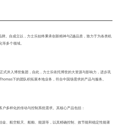
旗下的品牌。自成立以，力士乐始终秉承创新精神与Z越品质，致力于为各类机
化等多个领域。
士乐正式并入博世集团，自此，力士乐依托博世的大资源与影响力，进步巩
 Thomas下的团队积拓展本地业务，符合中国场需求的产品与服务。
客户多样化的传动与控制系统需求。其核心产品包括：
冶金、航空航天、船舶、能源等，以其精确控制、效节能和稳定性能著