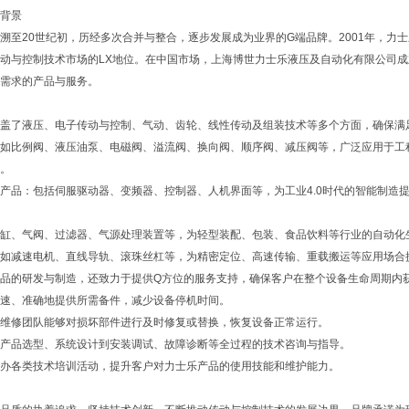
背景
溯至20世纪初，历经多次合并与整合，逐步发展成为业界的G端品牌。2001年，
动与控制技术市场的LX地位。在中国市场，上海博世力士乐液压及自动化有限公司成立于19
需求的产品与服务。
盖了液压、电子传动与控制、气动、齿轮、线性传动及组装技术等多个方面，确保满
如比例阀、液压油泵、电磁阀、溢流阀、换向阀、顺序阀、减压阀等，广泛应用于工
。
产品：包括伺服驱动器、变频器、控制器、人机界面等，为工业4.0时代的智能制造
缸、气阀、过滤器、气源处理装置等，为轻型装配、包装、食品饮料等行业的自动化
如减速电机、直线导轨、滚珠丝杠等，为精密定位、高速传输、重载搬运等应用场合
品的研发与制造，还致力于提供Q方位的服务支持，确保客户在整个设备生命周期内
速、准确地提供所需备件，减少设备停机时间。
维修团队能够对损坏部件进行及时修复或替换，恢复设备正常运行。
产品选型、系统设计到安装调试、故障诊断等全过程的技术咨询与指导。
办各类技术培训活动，提升客户对力士乐产品的使用技能和维护能力。