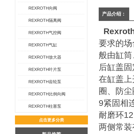
REXROTH向阀
产品介绍：
REXROTH隔离阀
Rexr
REXROTH气控阀
要求的场
REXROTH气缸
般由缸筒
REXROTH放大器
后缸盖固
REXROTH叶片泵
在缸盖上
REXROTH齿轮泵
圈、防尘
REXROTH比例向阀
9紧固相
REXROTH柱塞泵
耐磨环1
点击更多分类
两侧常装