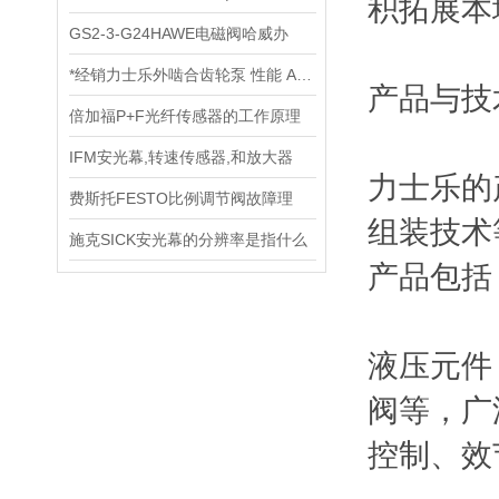
积拓展本
GS2-3-G24HAWE电磁阀哈威办
*经销力士乐外啮合齿轮泵 性能 AZPB
产品与技
倍加福P+F光纤传感器的工作原理
IFM安光幕,转速传感器,和放大器
力士乐的
费斯托FESTO比例调节阀故障理
组装技术
施克SICK安光幕的分辨率是指什么
产品包括
液压元件
阀等，广
控制、效