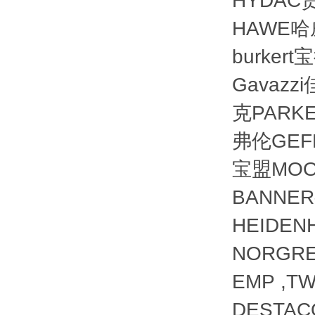
HYDAC
HAWE哈
burker
Gavazz
克PARKE
弗伦GEFR
宝盟MOO
BANNER
HEIDE
NORGRE
EMP ,TW
DESTACO