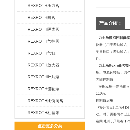
REXROTH压力阀
REXROTH向阀
产品介绍：
REXROTH隔离阀
力士乐模拟控制值模
REXROTH气控阀
位器（用于差动输入），
测量插口；差动输入；
REXROTH气缸
件。
REXROTH放大器
力士乐Rexroth控
压。电源运转后，绿色
REXROTH叶片泵
内部控制值
根据应用于差动输入 [
REXROTH齿轮泵
110%。
REXROTH比例向阀
控制值启用
指令信 w1 至 w4 
REXROTH柱塞泵
动。对于需要两个以上
在同时刻，只能有 1 个
点击更多分类