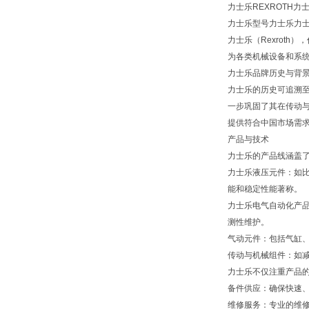
力士乐REXROTH力
力士乐型号力士乐力士乐现
力士乐（Rexroth
为各类机械设备和系
力士乐品牌历史与背
力士乐的历史可追溯至
一步巩固了其在传动与
提供符合中国市场需
产品与技术
力士乐的产品线涵盖
力士乐液压元件：如
能和稳定性能著称。
力士乐电气自动化产品
测性维护。
气动元件：包括气缸
传动与机械组件：如
力士乐不仅注重产品
备件供应：确保快速
维修服务：专业的维