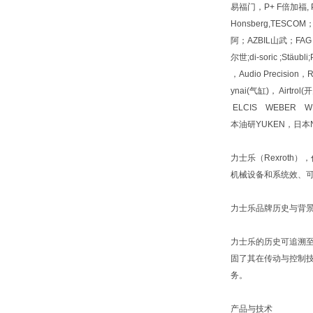
易福门，P+ F倍加福, PI
Honsberg,TESC
阿；AZBIL山武；FAG 
尔世;di-soric ;Stäu
，Audio Precisio
ynai(气缸)， Airt
ELCIS WEBER W
本油研YUKEN，日本N
力士乐（Rexroth
机械设备和系统效、
力士乐品牌历史与背
力士乐的历史可追溯至
固了其在传动与控制技
务。
产品与技术