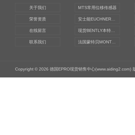
关于我们
MTS常用位移传感器
荣誉资质
安士能EUCHNER中国现货
在线留言
现货BENTLY本特利轴向振动监测探头
联系我们
法国蒙特贝MONTABERT打壳机凿岩机Z92
Copyright © 2026 德国EPRO现货销售中心(www.aiding2.com