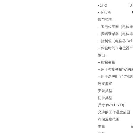
• 活动 U 8.5 V
• 不活动 U 0
调节范围：
– 零电位平衡（电位
– 振幅衰减器（电位器
– 控制值（电位器 “w1
– 斜坡时间（电位器 “t1"
输出：
– 控制变量 U 0 至
– 用于控制变量“w"的测
– 用于斜坡时间“t"的测量插
连接型式 1
安装类型 符合 EN
防护类型 符合 EN
尺寸 (W x H x D
允许的工作温度范围
存储温度范围 ϑ 
重量 m 0