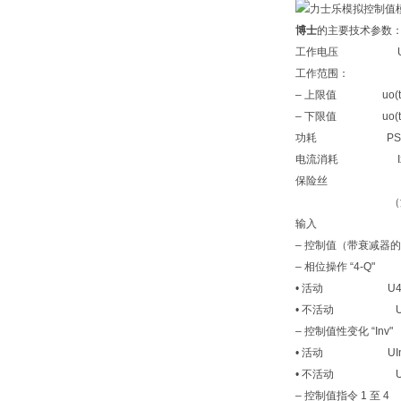
博士
的主要技术参数
工作电压 Uo 24
工作范围：
– 上限值 uo(t)z
– 下限值 uo(t)z
功耗 PS 1
电流消耗 Izui
保险丝 热
（温度降至阈
输入
– 控制值（带衰减器的差动
– 相位操作 “4-Q"
• 活动 U4-Q 8.5
• 不活动 U4-Q
– 控制值性变化 “Inv"
• 活动 UInv 8.5
• 不活动 UInv
– 控制值指令 1 至 4