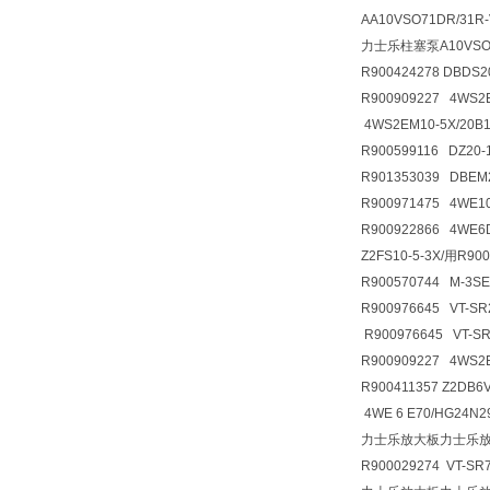
AA10VSO71DR/31R
力士乐柱塞泵A10VSO71
R900424278 DBDS
R900909227 4WS2
4WS2EM10-5X/20B
R900599116 DZ20
R901353039 DBE
R900971475 4WE
R900922866 4WE
Z2FS10-5-3X/用R9
R900570744 M-3S
R900976645 VT-SR
R900976645 VT-S
R900909227 4WS2
R900411357 Z2D
4WE 6 E70/HG24N
力士乐放大板力士乐
R900029274 VT-SR