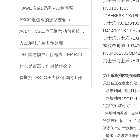
力士乐力士乐REX
HAWE哈威D系列V30柱塞泵
R901334959 DB
DBEBE6X-1X/18
ASCO电磁阀的选型要领（）
力士乐R90133495
R414001167 R
AVENTICS二位五通气动向阀技术资料
力士乐力士乐REX
力士乐叶片泵工作原理
螺纹单向阀 R93400
R934001392
OD4
E+H雷达物位计价格表，FMR230面价表
力士乐力士乐REX
什么是置器，作用是什么？
力士乐模拟控制值模
费斯托FESTO压力比例阀的工作原理
只要信正在发生变化，
斜坡时间启用 [11]
斜坡时间
“t5" [12]
定义的斜坡时间“t5"
斜坡时间调整：当斜坡时
给斜坡时 间 t1 至
请参阅 “技 术数据"
输出：斜坡发生器的输出