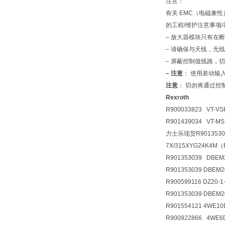
注意：
有关 EMC（电磁兼性
的工程/维护注意事项
– 放大器模块只有在
– 请确保与天线，无线信
– 屏蔽控制值线路，
– 注意
： 使用差动输
注意
： 切勿将通过控
Rexroth
R900033823 VT-VS
R901439034 VT-M
力士乐现货R90135303
7X/315XYG24K4M
R901353039 DBE
R901353039 DBEM
R900599116 DZ20
R901353039 DBEM
R901554121 4WE1
R900922866 4WE