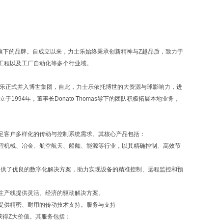
up）旗下的品牌。自成立以来，力士乐始终秉承创新精神与Z越品质，致力于
工程以及工厂自动化等多个行业域。
力士乐正式并入博世集团，自此，力士乐依托博世的大资源与球影响力，进
94年，董事长Donato Thomas导下的团队积极拓展本地业务，
足客户多样化的传动与控制系统需求。其核心产品包括：
程机械、冶金、航空航天、船舶、能源等行业，以其精确控制、高效节
提供了优良的数字化解决方案，助力实现设备的精准控制、远程监控和预
生产线提供灵活、经济的驱动解决方案。
提供精密、耐用的传动技术支持。服务与支持
获得Z大价值。其服务包括：