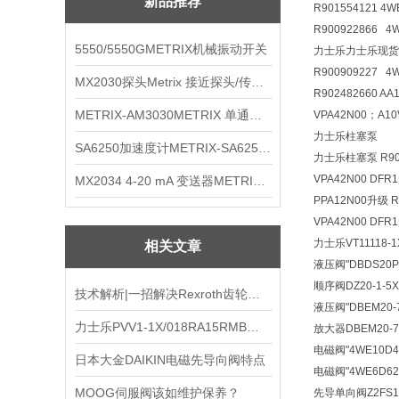
新品推荐
R901554121 4
R900922866 
5550/5550GMETRIX机械振动开关
力士乐力士乐现货R900
R900909227 4
MX2030探头Metrix 接近探头/传感器
R902482660 A
METRIX-AM3030METRIX 单通道报警监视器
VPA42N00；A10
力士乐柱塞泵
SA6250加速度计METRIX-SA6250 频加速度计
力士乐柱塞泵 R9024
VPA42N00 DFR
MX2034 4-20 mA 变送器METRIXMX2034 4-20变送器
PPA12N00升级 R
VPA42N00 DFR
力士乐VT11118-1
相关文章
液压阀
"DBDS20
顺序阀
DZ20-1-
技术解析|一招解决Rexroth齿轮泵压力不稳难题
液压阀
"DBEM20
力士乐PVV1-1X/018RA15RMB现货
放大器
DBEM20-
电磁阀
"4WE10D
日本大金DAIKIN电磁先导向阀特点
电磁阀
"4WE6D6
MOOG伺服阀该如维护保养？
先导单向阀
Z2FS