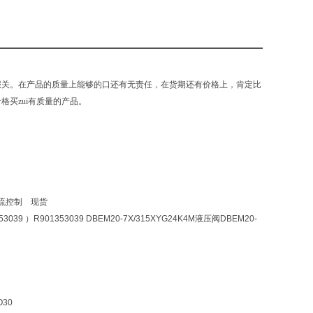
报关。在产品的质量上能够的口还有无责任，在货期还有价格上，肯定比
买zui有质量的产品。
0 电流控制 现货
53039 ）R901353039 DBEM20-7X/315XYG24K4M液压阀DBEM20-
O30