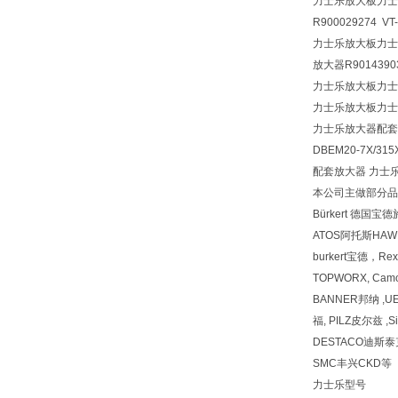
力士乐放大板力士
R900029274 VT
力士乐放大板力士乐放
放大器R90143903
力士乐放大板力士
力士乐放大板力士
力士乐放大器配套
DBEM20-7X/31
配套放大器 力士乐现货 
本公司主做部分品牌
Bürkert 德国
ATOS阿托斯HA
burkert宝德，Re
TOPWORX, Cam
BANNER邦纳 ,UE
福, PILZ皮尔兹 ,S
DESTACO迪斯泰克 
SMC丰兴CKD等
力士乐型号