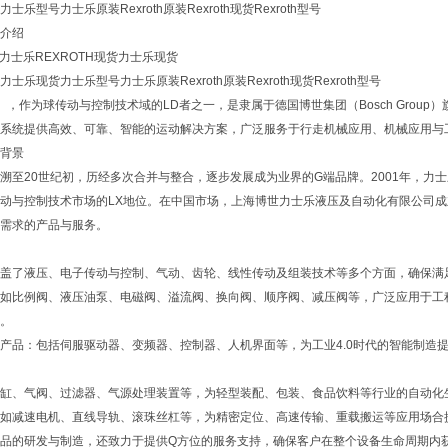
乐型号力士乐原装Rexroth原装Rexroth现货Rexroth型号
介绍
H力士乐REXROTH现货力士乐现货
乐现货力士乐型号力士乐原装Rexroth原装Rexroth现货Rexroth型号
th），作为球传动与控制技术域的LD者之一，是隶属于德国博世集团（Bosch Gro
系统提供高效、可靠、智能的运动解决方案，广泛服务于行走机械应用、机械应用与
背景
溯至20世纪初，历经多次合并与整合，逐步发展成为业界的G端品牌。2001年，
动与控制技术市场的LX地位。在中国市场，上海博世力士乐液压及自动化有限公司成立于19
需求的产品与服务。
盖了液压、电子传动与控制、气动、齿轮、线性传动及组装技术等多个方面，确保满
如比例阀、液压油泵、电磁阀、溢流阀、换向阀、顺序阀、减压阀等，广泛应用于工
。
产品：包括伺服驱动器、变频器、控制器、人机界面等，为工业4.0时代的智能制造
缸、气阀、过滤器、气源处理装置等，为轻型装配、包装、食品饮料等行业的自动化
如减速电机、直线导轨、滚珠丝杠等，为精密定位、高速传输、重载搬运等应用场合
品的研发与制造，还致力于提供Q方位的服务支持，确保客户在整个设备生命周期内