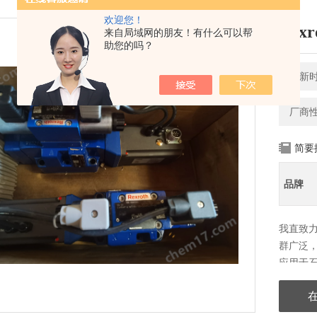
欢迎您！
Rex
来自局域网的朋友！有什么可以帮
助您的吗？
更新时间
厂商
简要
品牌
我直致
群广泛，
应用于
士乐已
力士乐内
乐博世液压