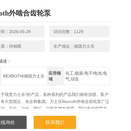
roth外啮合齿轮泵
：2026-05-29
访问次数：1129
性质：经销商
生产地址：德国力士乐
描述：
应用领
化工,能源,电子/电池,电
REXROTH/德国力士乐
域
气,综合
力于现货力士乐*的产品，各种系列的产品我们都有涉猎。客户
有大型国企、央企和集团。力士乐Rexroth外啮合齿轮泵广泛
石油、石化、冶金、煤矿、运输等都有使用。我们专业现货力
经的历史，对力士乐产品非常熟悉！
在线询价
联系我们
啮合齿轮泵|力士乐齿轮泵|力士乐柱塞泵|Rexroth齿轮泵|力士
泵|力士乐Rexroth