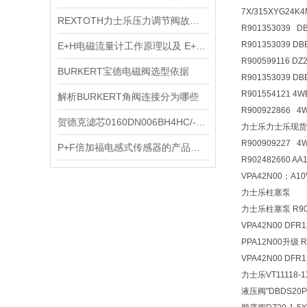
7X/315XYG24K
REXTOTH力士乐压力调节阀故障理
R901353039 D
R901353039 D
E+H电磁流量计工作原理以及 E+H promag电磁流量计介绍
R900599116 D
BURKERT宝德电磁阀选型依据
R901353039 D
R901554121 4
解析BURKERT角阀连接分为哪些
R900922866 
贺德克滤芯0160DN006BH4HC/-V***
力士乐力士乐现货R900
R900909227 4
P+F倍加福电感式传感器的产品特点及详细参数
R902482660 A
VPA42N00；A10
力士乐柱塞泵
力士乐柱塞泵 R9024
VPA42N00 DFR
PPA12N00升级 R
VPA42N00 DFR
力士乐VT11118-1
液压阀
"DBDS20