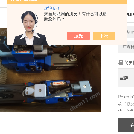
欢迎您！
Rex
来自局域网的朋友！有什么可以帮
助您的吗？
更新时间
厂商
简要
品牌
Rexr
承（取
成。传
这些支
因而形
出色耐