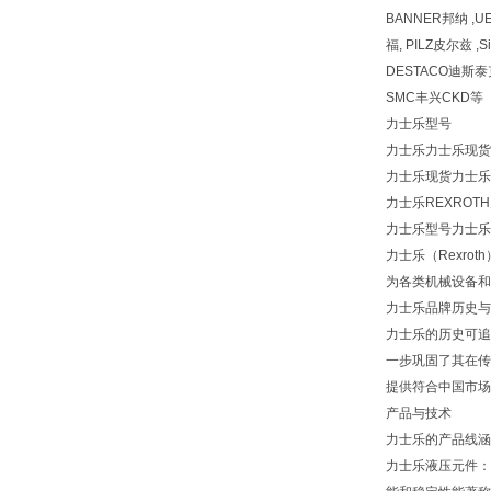
BANNER邦纳 ,UE
福, PILZ皮尔兹 ,S
DESTACO迪斯泰克 
SMC丰兴CKD等
力士乐型号
力士乐力士乐现货力士
力士乐现货力士乐
力士乐REXROT
力士乐型号力士乐力士
力士乐（Rexro
为各类机械设备和
力士乐品牌历史与
力士乐的历史可追
一步巩固了其在传
提供符合中国市场
产品与技术
力士乐的产品线涵
力士乐液压元件：