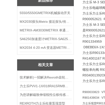
新品推荐
力士乐 M-3 SED
力士乐电磁球阀M-3 
5550/5550GMETRIX机械振动开关
力士乐力士乐RE
R900052621 
MX2030探头Metrix 接近探头/传感器
力士乐 M-3 SED
METRIX-AM3030METRIX 单通道报警监视器
是R900052621
力士乐力士乐RE
SA6250加速度计METRIX-SA6250 频加速度计
R901334959 
DBEBE6X-1X/
MX2034 4-20 mA 变送器METRIXMX2034 4-20变送器
力士乐R901334
R414001167
力士乐力士乐RE
相关文章
螺纹单向阀 R93
R934001392
O
技术解析|一招解决Rexroth齿轮泵压力不稳难题
力士乐力士乐RE
力士乐PVV1-1X/018RA15RMB现货
R900033823 VT
为您讲解磁致伸缩线性位移传感器优点及原理
R901439034 V
REXROTH力士乐柱塞泵现货型
力士乐现货R90135