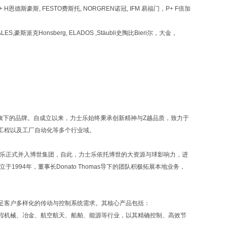
,E+ H恩德斯豪斯, FESTO费斯托, NORGREN诺冠, IFM 易福门，P+ F倍加
ALES,豪斯派克Honsberg, ELADOS ,Stäubli史陶比Bieri尔，大金，
up）旗下的品牌。自成立以来，力士乐始终秉承创新精神与Z越品质，致力于
工程以及工厂自动化等多个行业域。
力士乐正式并入博世集团，自此，力士乐依托博世的大资源与球影响力，进
94年，董事长Donato Thomas导下的团队积极拓展本地业务，
足客户多样化的传动与控制系统需求。其核心产品包括：
程机械、冶金、航空航天、船舶、能源等行业，以其精确控制、高效节