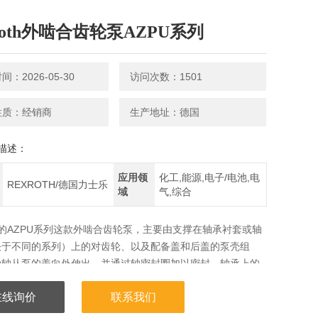
roth外啮合齿轮泵AZPU系列
：2026-05-30
访问次数：1501
性质：经销商
生产地址：德国
描述：
应用领
化工,能源,电子/电池,电
REXROTH/德国力士乐
域
气,综合
oth的AZPU系列这款外啮合齿轮泵，主要由支撑在轴承衬套或轴
决于不同的系列）上的对齿轮、以及配备盖和后盖的泵壳组
动轴从泵的盖向外伸出，并通过轴密封圈加以密封。轴承上的
承力，则由的滑动轴承所吸;由于滑动轴承具有足够的弹性力，
在线询价
联系我们
成了面接触、而不是线接触的。由于这样，因而还确保了泵的
磨性——尤其是在低速运行时。