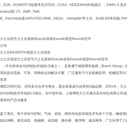
, SUN , NUMATICS纽曼蒂克,ROSS , COAX, HEIDENHAIN海德汉 ，JUMO 久茂
iemens西门子, EMP ,TWK,
, Fairchild仙童,NOVOTECHNIK , VEGA,，Hengstler亨士乐，KUBLER库伯勒,TH
乐型号力士乐原装Rexroth原装Rexroth现货Rexroth型号
介绍
H力士乐REXROTH现货力士乐现货
乐现货力士乐型号力士乐原装Rexroth原装Rexroth现货Rexroth型号
th），作为球传动与控制技术域的LD者之一，是隶属于德国博世集团（Bosch Gro
系统提供高效、可靠、智能的运动解决方案，广泛服务于行走机械应用、机械应用与
背景
溯至20世纪初，历经多次合并与整合，逐步发展成为业界的G端品牌。2001年，
动与控制技术市场的LX地位。在中国市场，上海博世力士乐液压及自动化有限公司成立于19
需求的产品与服务。
盖了液压、电子传动与控制、气动、齿轮、线性传动及组装技术等多个方面，确保满
如比例阀、液压油泵、电磁阀、溢流阀、换向阀、顺序阀、减压阀等，广泛应用于工