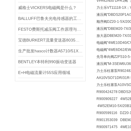
VPA42N00 DFR1阀 
威格士VICKERS电磁阀是什么？
力士乐VT11118-1X；V
液压阀
"DBDS20P1A
BALLUFF巴鲁夫光电传感器的工作原理
顺序阀
DZ20-1-5X/
液压阀
"DBEM20-7X
FESTO费斯托减压阀工作原理与特点
放大器
DBEM20-7X
宝德BURKERT流量变送器8035型技术参数简介
电磁阀
"4WE10D40/
电磁阀
"4WE6D62/E
生产批发hasco计数器A5710/51X34X27*
先导单向阀
Z2FS10-
BENTLEY本特利990振动变送器
液压阀
"M-3SEW6U3
力士乐柱塞泵R9024826
E+H电磁流量计55S应用领域
AA10VSO71DR/31R
力士乐柱塞泵A10VSO71
R900424278 DBDS
R900909227 4WS2
4WS2EM10-5X/20B
R900599116 DZ20
R901353039 DBE
R900971475 4WE