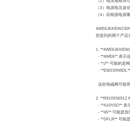
（2）电压规格用尽量
（3）电源电压波动
（4）应根据电源
4WE6J6X/EW230
您提到的两个产品分
1. **4WE6J
- **4WE6**
- **J** 可能
- **EW230N
这款电磁阀可能用
2. **R91093
- **A10VSO
- **45** 可
- **DFLR*