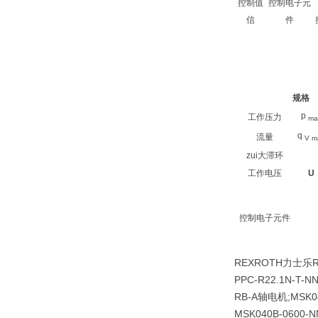
控制值
控制电子元
信
件
规格
p
工作压力
ma
q
流量
V m
zui大滞环
工作电压
U
控制电子元件
REXROTH力士乐
PPC-R22.1N-T-N
RB-A轴电机;MSK0
MSK040B-0600-