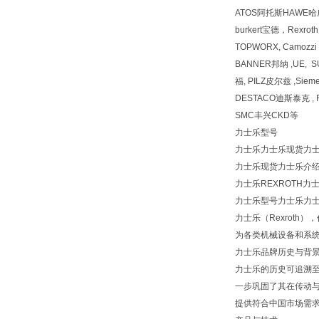
ATOS阿托斯HAWE
burkert宝德，Rexr
TOPWORX, Camozz
BANNER邦纳 ,UE, 
福, PILZ皮尔兹 ,Siem
DESTACO迪斯泰克 , F
SMC丰兴CKD等
力士乐型号
力士乐力士乐现货力士乐型
力士乐现货力士乐介
力士乐REXROTH力
力士乐型号力士乐力士乐现
力士乐（Rexroth
为各类机械设备和系
力士乐品牌历史与背
力士乐的历史可追溯至
一步巩固了其在传动与
提供符合中国市场需