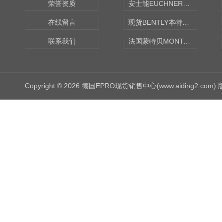
荣誉资质
安士能EUCHNER中国现货
在线留言
现货BENTLY本特利轴向振动监测探头
联系我们
法国蒙特贝MONTABERT打壳机凿岩机Z92
Copyright © 2026 德国EPRO现货销售中心(www.aiding2.com