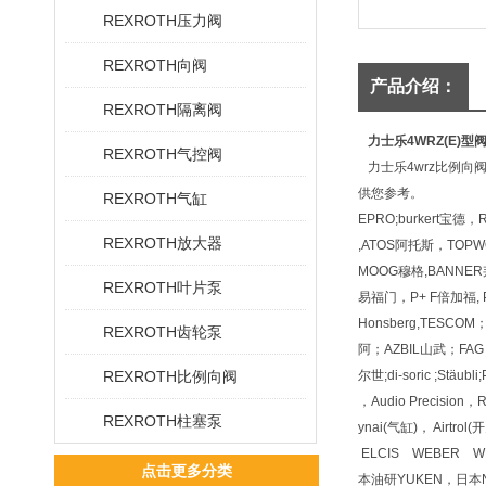
REXROTH压力阀
REXROTH向阀
产品介绍：
REXROTH隔离阀
力士乐4WRZ(E)型
REXROTH气控阀
力士乐4wrz比例向
供您参考。
REXROTH气缸
EPRO;burkert宝德
REXROTH放大器
,ATOS阿托斯，TOPWO
MOOG穆格,BANNER邦
REXROTH叶片泵
易福门，P+ F倍加福, PI
Honsberg,TESC
REXROTH齿轮泵
阿；AZBIL山武；FAG 
REXROTH比例向阀
尔世;di-soric ;Stäu
，Audio Precisio
REXROTH柱塞泵
ynai(气缸)， Airt
ELCIS WEBER W
点击更多分类
本油研YUKEN，日本N