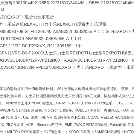
报价R901304402 DBE6-2X/315YG24K4/M
；DBE6-21/315YG24K4
4M
士乐REXROTH现货力士乐现货
速机力士乐减速机REXROTH力士乐REXROTH现货力士乐现货
R988093706 GTF8120E/40-ABAB032I-03BS/055-A-1-1-G R
TF8120E/40-ABAB032I-03BS/055-A-1-1-G
-GP*-11V32-D0-P2XXXX, R911309189 1个
*-GP*-11VRS-D0-P2XXXX力士乐力士乐REXROTH力士乐REXROTH
AA10VSO140DR/32R-VPB12N00；A A10VSO140DR/31R-VPB12N00 
4A10VSO140DR/32R-VPB12N00REXROTH力士乐REXROTH现货力士乐
阀芯的运动是采用比例电磁铁控制，通过改变输入电流或者电压信改变流向、流量、
士乐比例向阀、力士乐比例流量阀以及力士乐比例压力阀三大类。以结构形式划分主
宝德，Rexroth力士乐,HYDAC贺德克，GRAS,SENSIT ,Carlo Gavazzi佳乐 ；EGE；
PWORX, Camozzi 康茂胜, microsonic现货多, KUBLER库伯勒，杰弗伦GEFRAN,
R邦纳 ,GF；UE, SUN , NUMATICS纽曼蒂克,ROSS , COAX, HEIDENHAIN海德
 PILZ皮尔兹 ,ACE，Siemens西门子, EMP ,TWK,DESTACO迪斯 , Fairchild仙童,
ESCOM；MILTON ROY米顿罗；KNF凯恩孚；；KOBOLD科宝；SAMSON萨姆森；KYTO