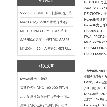
新品推荐
REXROTH力士乐
2X/315YG24K
5550/5550GMETRIX机械振动开关
REXROTH力
Rexroth减
MX2030探头Metrix 接近探头/传感器
Rexroth力士乐
METRIX-AM3030METRIX 单通道报警监视器
R988093706 G
FWA- PPCR2*
SA6250加速度计METRIX-SA6250 频加速度计
FWA-PPCR2
R902449984 
MX2034 4-20 mA 变送器METRIXMX2034 4-20变送器
R90244998
相关文章
力士乐比例阀
的
根据功能可分为力
rexroth比例溢流阀*
EPRO;burkert
费斯托气缸DNC-100-200-PPV技术资料
,ATOS阿托斯，TO
MOOG穆格,BANNE
压力传感器如在医疗设备中体现优势
易福门，P+ F倍加福,
威格士VICKERS电磁阀是什么？
Honsberg,T