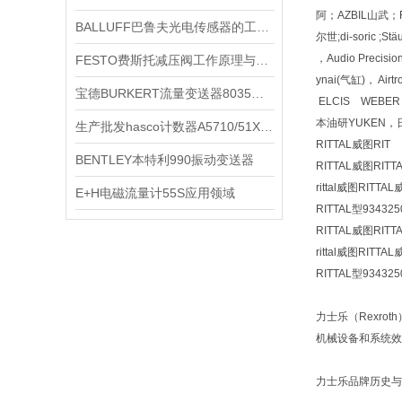
阿；AZBIL山武；F
BALLUFF巴鲁夫光电传感器的工作原理
尔世;di-soric ;S
，Audio Preci
FESTO费斯托减压阀工作原理与特点
ynai(气缸)， A
宝德BURKERT流量变送器8035型技术参数简介
ELCIS WEBE
本油研YUKEN，
生产批发hasco计数器A5710/51X34X27*
RITTAL威图RIT
BENTLEY本特利990振动变送器
RITTAL威图RI
rittal威图RITT
E+H电磁流量计55S应用领域
RITTAL型934325
RITTAL威图RI
rittal威图RITT
RITTAL型934325
力士乐（Rexro
机械设备和系统效
力士乐品牌历史与