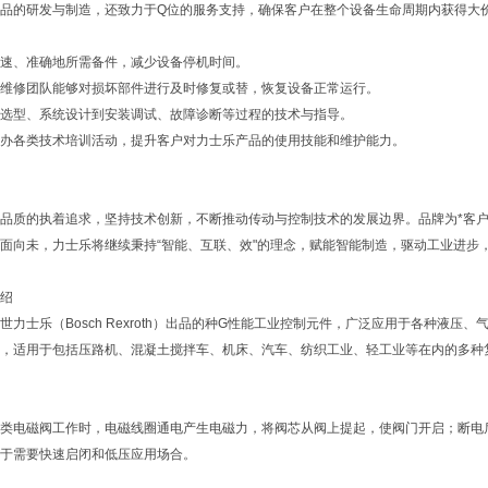
品的研发与制造，还致力于Q位的服务支持，确保客户在整个设备生命周期内获得大
速、准确地所需备件，减少设备停机时间。
维修团队能够对损坏部件进行及时修复或替，恢复设备正常运行。
选型、系统设计到安装调试、故障诊断等过程的技术与指导。
办各类技术培训活动，提升客户对力士乐产品的使用技能和维护能力。
品质的执着追求，坚持技术创新，不断推动传动与控制技术的发展边界。品牌为*客户
面向未，力士乐将继续秉持“智能、互联、效"的理念，赋能智能制造，驱动工业进步
绍
世力士乐（Bosch Rexroth）出品的种G性能工业控制元件，广泛应用于各种液
，适用于包括压路机、混凝土搅拌车、机床、汽车、纺织工业、轻工业等在内的多种
类电磁阀工作时，电磁线圈通电产生电磁力，将阀芯从阀上提起，使阀门开启；断电
于需要快速启闭和低压应用场合。