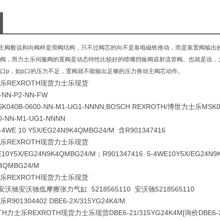
对中弹
可选阶
主阀般说和向阀样是滑阀结构，只不过阀芯的向不是靠电磁铁推动，而是靠置阀输出
阀，而力士乐伺服阀的置阀是动态特性比较好的喷嘴挡板阀或射流管阀。也就是说，
口p，如p口的压力不足，置阀就不能输出足够的压力推动主阀芯动作。
士乐REXROTH现货力士乐现货
T-NN-P2-NN-FW
K040B-0600-NN-M1-UG1-NNNN;BOSCH REXROTH/博世力士乐MSK
0-NN-M1-UG1-NNNN
5-4WE 10 Y5X/EG24N9K4QMBG24/M 含R901347416
士乐REXROTH现货力士乐现货
0Y5X/EG24N9K4QMBG24/M；R901347416 5-4WE10Y5X/EG24N9K4
K4QMBG24/M
士乐REXROTH现货力士乐现货
乐安沃驰安沃驰低摩擦张力气缸 5218565110 安沃驰5218565110
R901304402 DBE6-2X/315YG24K4/M
H力士乐REXROTH现货力士乐现货DBE6-21/315YG24K4M[询价DBE6-2X