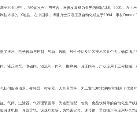
溯至20世纪初，历经多次合并与整合，逐步发展成为业界的G端品牌。2001，力士
制技术场的LX地位。在中国场，博世力士乐液压及自动化成立于1994，事长Donato
盖了液压、电子传动与控制、气动、齿轮、线性传动及组装技术等多个面，确保满足
阀、液压油泵、电磁阀、溢流阀、向阀、顺序阀、减压阀等，广泛应用于工程机械、
包括伺服驱动器、变频器、控制器、人机界面等，为工业4.0时代的智能制造了优良
缸、气阀、过滤器、气源理装置等，为轻型装配、包装、食品饮料等的自动化生产线
如减速电机、直线导轨、滚珠丝杠等，为精密定位、速传输、重载搬运等应用场合精