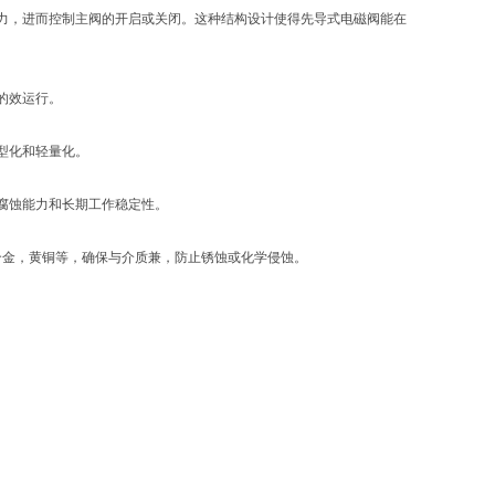
力，进而控制主阀的开启或关闭。这种结构设计使得先导式电磁阀能在
的效运行。
型化和轻量化。
腐蚀能力和长期工作稳定性。
铝合金，黄铜等，确保与介质兼，防止锈蚀或化学侵蚀。