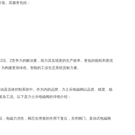
价值。其服务包括：
Z沿、Z竞争力的解决案，助力其实现更的生产效率、更低的能耗和更优
，为构建更加绿色、智能的工业生态系统贡献力量。
压、气动及流体控制系统中。作为内的品牌，力士乐电磁阀以品质、精度、稳
复杂工况。以下是力士乐电磁阀的详细介绍：
后，电磁力消失，阀芯在弹簧的作用下复位，关闭阀门。直动式电磁阀