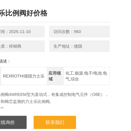
乐比例阀好价格
：2025-11-10
访问次数：960
性质：经销商
生产地址：德国
描述：
应用领
化工,能源,电子/电池,电
REXROTH/德国力士乐
域
气,综合
例阀4WREEM型为直动式，有集成控制电气元件（OBE），
馈和阀芯监测的力士乐比例阀。
10
SO4401
在线询价
联系我们
量的向和大小
磁铁操作