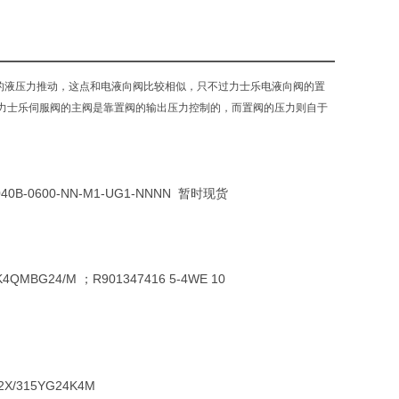
簧控制阀芯
跃补偿
的液压力推动，这点和电液向阀比较相似，只不过力士乐电液向阀的置
力士乐伺服阀的主阀是靠置阀的输出压力控制的，而置阀的压力则自于
040B-0600-NN-M1-UG1-NNNN 暂时现货
QMBG24/M ；R901347416 5-4WE 10
/315YG24K4M