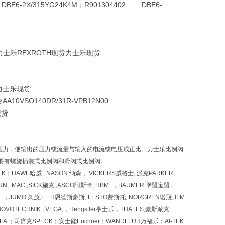
M DBE6-2X/315YG24K4M；R901304402 DBE6-
EXROTH力士乐REXROTH现货力士乐现货
现货力士乐现货
台AA10VSO140DR/31R-VPB12N00
现货
压力，使输出的压力或流量与输入的电流或电压成正比。力士乐比例阀
要有螺旋插装式比例阀和滑阀式比例阀。
TREK；HAWE哈威 , NASON 纳森， VICKERS威格士, 派克PARKER
SUN, MAC,,SICK施克 ,ASCO阿斯卡, HBM ，BAUMER 堡盟宝盟，
汉 ，JUMO 久茂,E+ H恩德斯豪斯, FESTO费斯托, NORGREN诺冠, IFM
NOVOTECHNIK , VEGA,，Hengstler亨士乐，THALES,豪斯派克
LA ；司倍克SPECK；安士能Euchner；WANDFLUH万福乐；AI-TEK