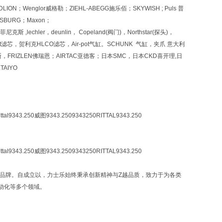
ION；Wenglor威格勒；ZIEHL-ABEGG施乐佰；SKYWISH ; Puls 普
；RANSBURG；Maxon；
斯 ,lechler，deunlin， Copeland(阀门)，Northstar(探头)，
 Nugent滤芯，贺利克HLCO滤芯，Air-pot气缸。SCHUNK 气缸，夹爪 意大利
S艾西斯，FRIZLEN佛瑞恩；AIRTAC亚德客；日本SMC，日本CKD喜开理,日
AIYO
tal9343.250威图9343.2509343250RITTAL9343.250
tal9343.250威图9343.2509343250RITTAL9343.250
）旗下的品牌。自成立以，力士乐始终秉承创新精神与Z越品质，致力于为各类
动化等多个领域。