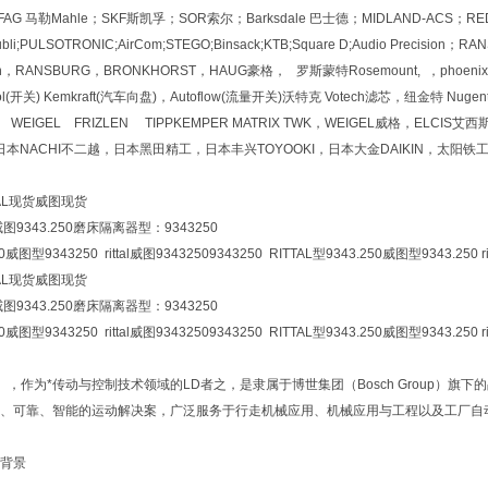
AG 马勒Mahle；SKF斯凯孚；SOR索尔；Barksdale 巴士德；MIDLAND-ACS；REDL
täubli;PULSOTRONIC;AirCom;STEGO;Binsack;KTB;Square D;Audio Precision
sion，RANSBURG，BRONKHORST，HAUG豪格， 罗斯蒙特Rosemount, ，phoenix菲尼克
irtrol(开关) Kemkraft(汽车向盘)，Autoflow(流量开关)沃特克 Votech滤芯，纽金特
R WEIGEL FRIZLEN TIPPKEMPER MATRIX TWK，WEIGEL威格，ELCI
日本NACHI不二越，日本黑田精工，日本丰兴TOYOOKI，日本大金DAIKIN，太阳铁工T
TTAL现货威图现货
AL威图9343.250磨床隔离器型：9343250
0威图型9343250 rittal威图93432509343250 RITTAL型9343.250威图型9343.250 rit
TTAL现货威图现货
AL威图9343.250磨床隔离器型：9343250
0威图型9343250 rittal威图93432509343250 RITTAL型9343.250威图型9343.250 rit
th），作为*传动与控制技术领域的LD者之，是隶属于博世集团（Bosch Group
、可靠、智能的运动解决案，广泛服务于行走机械应用、机械应用与工程以及工厂自
背景