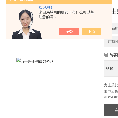
欢迎您！
力士
来自局域网的朋友！有什么可以帮
助您的吗？
更新时间
厂商
简要
品牌
力士乐比
带电反
规格6和
安装面按I
控制流
比例电