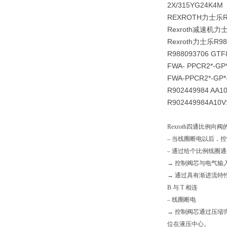
2X/315YG24K4M
REXROTH力士乐
Rexroth减速机
Rexroth力士乐R98
R988093706 GTF8
FWA- PPCR2*-GP
FWA-PPCR2*-
R902449984 AA
R902449984A1
Rexroth四通比例向
– 当线圈断电以后，
– 通过给个比例线圈通
→ 控制阀芯与电气输
→ 通过具有渐进流特性
B 与 T 相连
– 线圈断电
→ 控制阀芯通过压缩
位在液压中心。