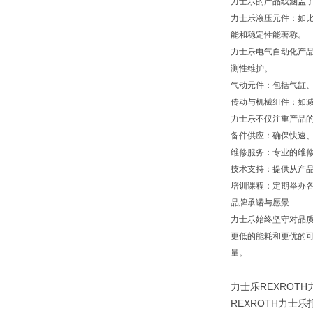
力士乐的产品线涵盖
力士乐液压元件：如
能和稳定性能著称。
力士乐电气自动化产品
测性维护。
气动元件：包括气缸
传动与机械组件：如
力士乐不仅注重产品
备件供应：确保快速
维修服务：专业的维
技术支持：提供从产
培训课程：定期举办
品牌承诺与愿景
力士乐始终坚守对品
更低的能耗和更优的可
量。
力士乐REXROTH力
REXROTH力士乐报价R