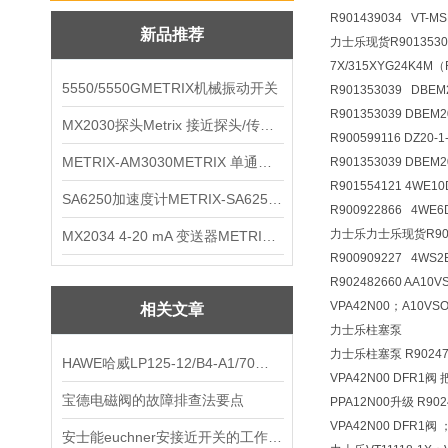
R901439034 VT-M
新品推荐
力士乐现货R90135303
7X/315XYG24K4M
5550/5550GMETRIX机械振动开关
R901353039 DBE
R901353039 DBEM
MX2030探头Metrix 接近探头/传感器
R900599116 DZ20
METRIX-AM3030METRIX 单通道报警监视器
R901353039 DBEM
R901554121 4WE1
SA6250加速度计METRIX-SA6250 频加速度计
R900922866 4WE
力士乐力士乐现货R90090
MX2034 4-20 mA 变送器METRIXMX2034 4-20变送器
R900909227 4WS2
R902482660 AA10
VPA42N00；A10VSO
相关文章
力士乐柱塞泵
力士乐柱塞泵 R902473
HAWE哈威LP125-12/B4-A1/70技术参数
VPA42N00 DFR1阀 
宝德电磁阀的故障排查法要点
PPA12N00升级 R902
VPA42N00 DFR1阀 
安士能euchner安接近开关的工作原理