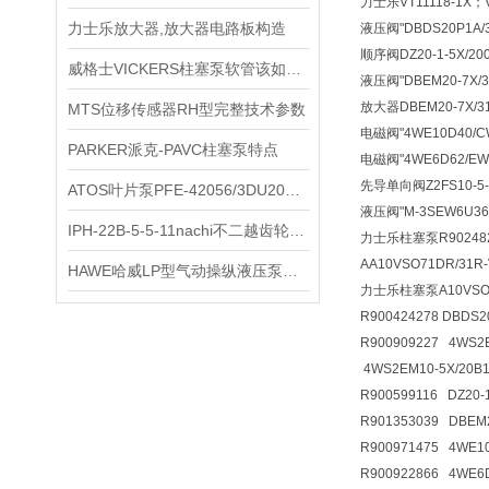
力士乐VT11118-1X；V
力士乐放大器,放大器电路板构造
液压阀
"DBDS20P1A
顺序阀
DZ20-1-5X/
威格士VICKERS柱塞泵软管该如选择
液压阀
"DBEM20-7X
放大器
DBEM20-7X
MTS位移传感器RH型完整技术参数
电磁阀
"4WE10D40/
PARKER派克-PAVC柱塞泵特点
电磁阀
"4WE6D62/E
先导单向阀
Z2FS10-
ATOS叶片泵PFE-42056/3DU20工作原理
液压阀
"M-3SEW6U3
IPH-22B-5-5-11nachi不二越齿轮泵选型现货
力士乐柱塞泵R9024826
AA10VSO71DR/31R
HAWE哈威LP型气动操纵液压泵的工作原理
力士乐柱塞泵A10VSO71
R900424278 DBDS
R900909227 4WS2
4WS2EM10-5X/20B
R900599116 DZ20
R901353039 DBE
R900971475 4WE
R900922866 4WE