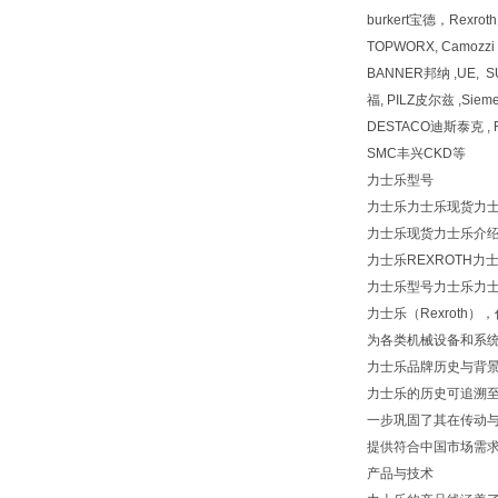
burkert宝德，Rexr
TOPWORX, Camozz
BANNER邦纳 ,UE, 
福, PILZ皮尔兹 ,Siem
DESTACO迪斯泰克 , F
SMC丰兴CKD等
力士乐型号
力士乐力士乐现货力士乐型
力士乐现货力士乐介
力士乐REXROTH力
力士乐型号力士乐力士乐现
力士乐（Rexroth
为各类机械设备和系
力士乐品牌历史与背
力士乐的历史可追溯至
一步巩固了其在传动与
提供符合中国市场需
产品与技术