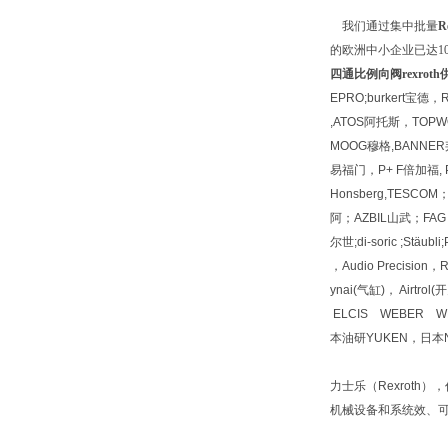
我们通过集中批量
R
的欧洲中小企业已达1
四通比例向阀rexroth
EPRO;burkert宝德
,ATOS阿托斯，TOPWO
MOOG穆格,BANNER邦
易福门，P+ F倍加福, PI
Honsberg,TESC
阿；AZBIL山武；FAG 
尔世;di-soric ;Stäu
，Audio Precisio
ynai(气缸)， Airt
ELCIS WEBER W
本油研YUKEN，日本N
力士乐（Rexroth
机械设备和系统效、