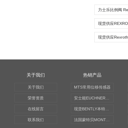
力士乐比例阀 Rex
关于我们
热销产品
关于我们
MTS常用位移传感器
荣誉资质
安士能EUCHNER中国现货
在线留言
现货BENTLY本特利轴向振动监测探头
联系我们
法国蒙特贝MONTABERT打壳机凿岩机Z92