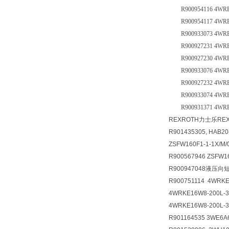
R900954116 4WRE 
R900954117 4WRE 
R900933073 4WREE 
R900927231 4WREE 
R900927230 4WREE 
R900933076 4WREE 
R900927232 4WREE 
R900933074 4WREE
R900931371 4WREE
REXROTH力士乐R
R901435305, HAB20
ZSFW160F1-1-1X/M/
R900567946 ZSFW16
R900947048液压向短管
R900751114 4WRK
4WRKE16W8-200L-
4WRKE16W8-200L-
R901164535 3WE6