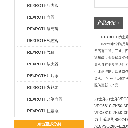
REXROTH压力阀
REXROTH向阀
产品介绍：
REXROTH隔离阀
REXROTH力士
REXROTH气控阀
Rexroth比例阀
例阀有二通、三通、四通
REXROTH气缸
减压阀，也是移动式机
REXROTH放大器
导阀具有更多灵活性
行比例控制。四通或多
REXROTH叶片泵
合阀。Rexroth
配阀更新代产品。
REXROTH齿轮泵
力士乐力士乐VFC561
REXROTH比例向阀
VFC5610-7K50-3
REXROTH柱塞泵
VFC5610-7K50-3
力士乐现货R9024925
点击更多分类
A15VSO280PE2D