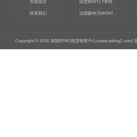
在线留言
现货BENTLY本特利轴向振动监测探头
联系我们
法国蒙特贝MONTABERT打壳机凿岩机Z92
Copyright © 2026 德国EPRO现货销售中心(www.aiding2.com