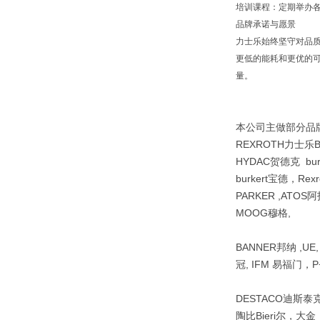
培训课程：定期举办
品牌承诺与愿景
力士乐始终坚守对品
更低的能耗和更优的可
量。
本公司主做部分品牌R
REXROTH力士乐
HYDAC贺德克 bu
burkert宝德，Re
PARKER ,ATOS阿
MOOG穆格,
BANNER邦纳 ,UE
冠, IFM 易福门，P+
DESTACO迪斯泰克 ,
陶比Bieri尔，大