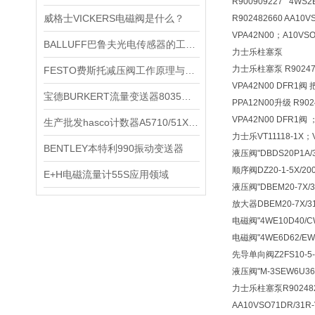
R900909227 4WS2
威格士VICKERS电磁阀是什么？
R902482660 AA10
VPA42N00；A10VSO
BALLUFF巴鲁夫光电传感器的工作原理
力士乐柱塞泵
力士乐柱塞泵 R902473
FESTO费斯托减压阀工作原理与特点
VPA42N00 DFR1阀 
宝德BURKERT流量变送器8035型技术参数简介
PPA12N00升级 R902
VPA42N00 DFR1阀 
生产批发hasco计数器A5710/51X34X27*
力士乐VT11118-1X；V
BENTLEY本特利990振动变送器
液压阀
"DBDS20P1A
顺序阀
DZ20-1-5X/
E+H电磁流量计55S应用领域
液压阀
"DBEM20-7X
放大器
DBEM20-7X
电磁阀
"4WE10D40/
电磁阀
"4WE6D62/E
先导单向阀
Z2FS10-
液压阀
"M-3SEW6U3
力士乐柱塞泵R9024826
AA10VSO71DR/31R