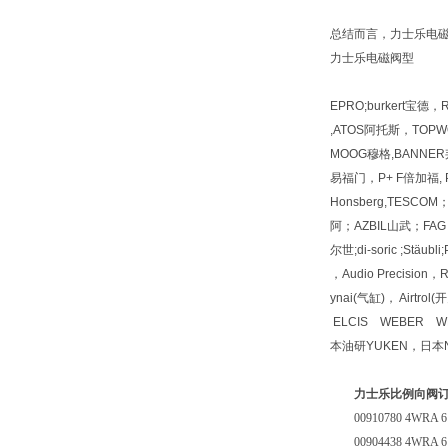
总结而言，力士乐电
力士乐电磁阀型
EPRO;burkert宝德
,ATOS阿托斯，TOPWO
MOOG穆格,BANNER邦
易福门，P+ F倍加福, PI
Honsberg,TESC
阿；AZBIL山武；FAG 
尔世;di-soric ;Stäu
，Audio Precisio
ynai(气缸)， Airt
ELCIS WEBER W
本油研YUKEN，日本N
力士乐比例向阀
00910780 4WRA 6 
00904438 4WRA 6 