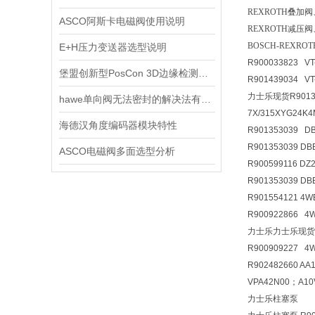
REXROTH叠加阀
ASCO阿斯卡电磁阀使用说明
REXROTH减压阀
BOSCH-RE
E+H压力变送器选型说明
R900033823 VT
堡盟创新型PosCon 3D边缘检测传感器
R901439034 V
力士乐现货R90135
hawe单向阀无法密封的解决法有哪些
7X/315XYG24K
海德汉角度编码器模块特性
R901353039 D
R901353039 D
ASCO电磁阀多面选型分析
R900599116 D
R901353039 D
R901554121 4
R900922866 
力士乐力士乐现货R900
R900909227 4
R902482660 A
VPA42N00；A10
力士乐柱塞泵