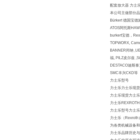
配套放大器 力士乐现货 
本公司主做部分品牌
Bürkert 德国
ATOS阿托斯HA
burkert宝德，Re
TOPWORX, Cam
BANNER邦纳 ,UE
福, PILZ皮尔兹 ,S
DESTACO迪斯泰克 
SMC丰兴CKD等
力士乐型号
力士乐力士乐现货力士
力士乐现货力士乐
力士乐REXROT
力士乐型号力士乐力士
力士乐（Rexro
为各类机械设备和
力士乐品牌历史与