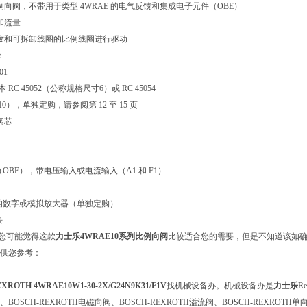
例向阀，不带用于类型 4WRAE 的电气反馈和集成电子元件（OBE）
和流量
纹和可拆卸线圈的比例线圈进行驱动
：
01
C 45052（公称规格尺寸6）或 RC 45054
），单独定购，请参阅第 12 至 15 页
阀芯
：
OBE），带电压输入或电流输入（A1 和 F1）
的数字或模拟放大器（单独定购）
块
您可能觉得这款
力士乐
4WRAE10系列比例向阀
比较适合您的需要，但是不知道该如
供您参考：
XROTH 4WRAE10W1-30-2X/G24N9K31/F1V
找机械设备办。机械设备办是
力士乐
R
BOSCH-REXROTH电磁向阀、BOSCH-REXROTH溢流阀、BOSCH-REXROTH单向