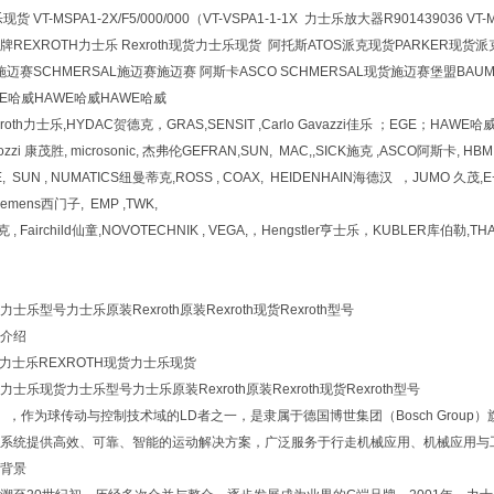
VT-MSPA1-2X/F5/000/000（VT-VSPA1-1-1X 力士乐放大器R901439036 VT-MSP
REXROTH力士乐 Rexroth现货力士乐现货 阿托斯ATOS派克现货PARKER现货派
宝德施迈赛SCHMERSAL施迈赛施迈赛 阿斯卡ASCO SCHMERSAL现货施迈赛堡盟BAUM
WE哈威HAWE哈威HAWE哈威
xroth力士乐,HYDAC贺德克，GRAS,SENSIT ,Carlo Gavazzi佳乐 ；EGE；HAWE
ozzi 康茂胜, microsonic, 杰弗伦GEFRAN,SUN, MAC,,SICK施克 ,ASCO阿斯卡,
, SUN , NUMATICS纽曼蒂克,ROSS , COAX, HEIDENHAIN海德汉 ，JUMO 久茂
iemens西门子, EMP ,TWK,
, Fairchild仙童,NOVOTECHNIK , VEGA,，Hengstler亨士乐，KUBLER库伯勒,TH
乐型号力士乐原装Rexroth原装Rexroth现货Rexroth型号
介绍
H力士乐REXROTH现货力士乐现货
乐现货力士乐型号力士乐原装Rexroth原装Rexroth现货Rexroth型号
th），作为球传动与控制技术域的LD者之一，是隶属于德国博世集团（Bosch Gro
系统提供高效、可靠、智能的运动解决方案，广泛服务于行走机械应用、机械应用与
背景