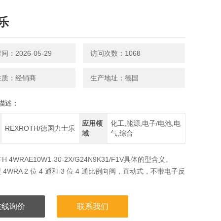
乐
：2026-05-29
访问次数：1068
性质：经销商
生产地址：德国
描述：
应用领
化工,能源,电子/电池,电
REXROTH/德国力士乐
域
气,综合
TH 4WRAE10W1-30-2X/G24N9K31/F1V具体的型含义。
4WRA 2 位 4 通和 3 位 4 通比例向阀，直动式，不带电子反
元件 E 带内装式控制电子元件
在线询价
联系我们
通径 10接口，按 ISO 4401,编码: 4401-05-04-0-94