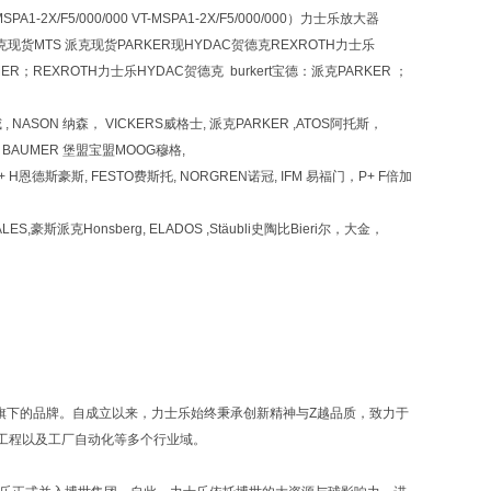
A1-2X/F5/000/000 VT-MSPA1-2X/F5/000/000）力士乐放大器
克现货MTS 派克现货PARKER现HYDAC贺德克REXROTH力士乐
ER；REXROTH力士乐HYDAC贺德克 burkert宝德：派克PARKER ；
哈威 , NASON 纳森， VICKERS威格士, 派克PARKER ,ATOS阿托斯，
 HBM BAUMER 堡盟宝盟MOOG穆格,
,E+ H恩德斯豪斯, FESTO费斯托, NORGREN诺冠, IFM 易福门，P+ F倍加
ALES,豪斯派克Honsberg, ELADOS ,Stäubli史陶比Bieri尔，大金，
up）旗下的品牌。自成立以来，力士乐始终秉承创新精神与Z越品质，致力于
工程以及工厂自动化等多个行业域。