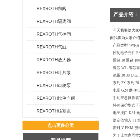
REXROTH向阀
产品介绍：
REXROTH隔离阀
今天我要给大家
REXROTH气控阀
面我将为大家介绍
产品类型 4WRA 
REXROTH气缸
控制电子元件 E
REXROTH放大器
通径 10 通径 10接口
阀芯 W1- 阀芯重
REXROTH叶片泵
流量 30 30 L/min
系列 2X 系列 20 
REXROTH齿轮泵
电压 G24 供电电压
REXROTH比例向阀
手动应急操作装置
特殊保护型式 不
REXROTH柱塞泵
电子接口 K31 元件
给定值输入 F1 给定值
点击更多分类
密封 V FKM 密封
为了让大家同样