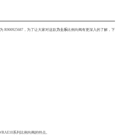
R900925687，为了让大家对这款
力士乐
比例向阀有更深入的了解，下
WRAE10系列比例向阀的特点。