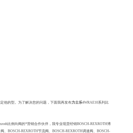
确定他的型。为了解决您的问题，下面我再发布
力士乐
4WRAE10系列比
exroth比例向阀的*营销合作伙伴，我专业现货经销BOSCH-REXROTH博
阀、BOSCH-REXROTH节流阀、BOSCH-REXROTH调速阀、BOSCH-