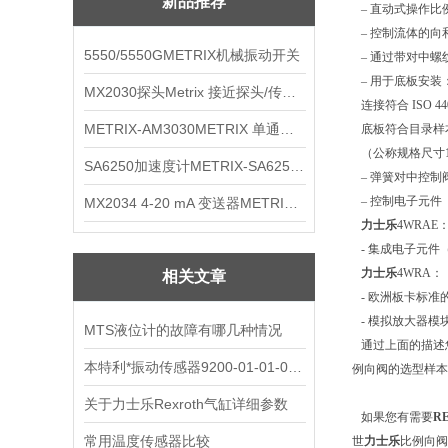
新品推荐
– 直动式操作比
– 控制流体的向
5550/5550GMETRIX机械振动开关
– 通过带对中螺
– 用于底板安装
MX2030探头Metrix 接近探头/传感器
连接符合 ISO 44
METRIX-AM3030METRIX 单通道报警监视器
底板符合目录样本 R
（公称规格尺寸10
SA6250加速度计METRIX-SA6250 频加速度计
– 弹簧对中控制
– 控制电子元件
MX2034 4-20 mA 变送器METRIXMX2034 4-20变送器
力士乐
4WRAE
- 集成电子元件（
力士乐
4WRA：
相关文章
- 欧洲板卡标准
- 模拟放大器模
MTS液位计的故障有哪几种情况
通过上面的描述
本特利*振动传感器9200-01-01-02-00*
例向阀的选型样本
关于力士乐Rexroth气缸详细参数
如果您有需要
RE
常用温度传感器比较
世
力士乐
比例向阀、