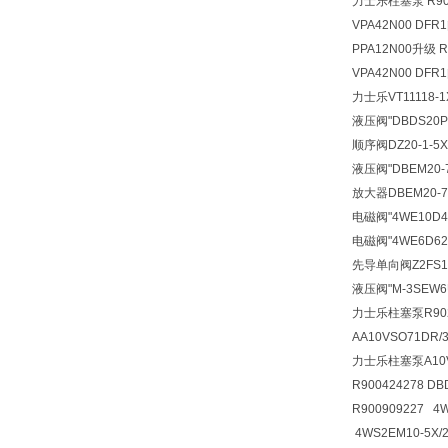
力士乐柱塞泵 R9024
VPA42N00 DFR
PPA12N00升级 R
VPA42N00 DFR
力士乐VT11118-1
液压阀
"DBDS20
顺序阀
DZ20-1-
液压阀
"DBEM20
放大器
DBEM20-
电磁阀
"4WE10D
电磁阀
"4WE6D6
先导单向阀
Z2FS
液压阀
"M-3SEW
力士乐柱塞泵R90248
AA10VSO71DR/
力士乐柱塞泵A10VS
R900424278 D
R900909227 4
4WS2EM10-5X/