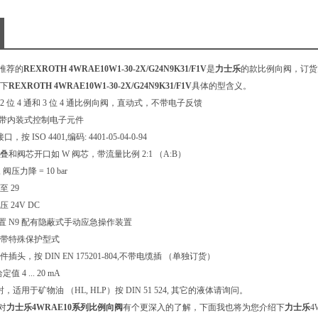
推荐的
REXROTH 4WRAE10W1-30-2X/G24N9K31/F1V
是
力士乐
的款比例向阀，订货为 
下
REXROTH 4WRAE10W1-30-2X/G24N9K31/F1V
具体的型含义。
2 位 4 通和 3 位 4 通比例向阀，直动式，不带电子反馈
 带内装式控制电子元件
，按 ISO 4401,编码: 4401-05-04-0-94
叠和阀芯开口如 W 阀芯，带流量比例 2:1 （A:B）
, 阀压力降 = 10 bar
至 29
 24V DC
 N9 配有隐蔽式手动应急操作装置
带特殊保护型式
插头，按 DIN EN 175201-804,不带电缆插 （单独订货）
 4 ... 20 mA
，适用于矿物油 （HL, HLP）按 DIN 51 524, 其它的液体请询问。
对
力士乐
4WRAE10系列比例向阀
有个更深入的了解，下面我也将为您介绍下
力士乐
4