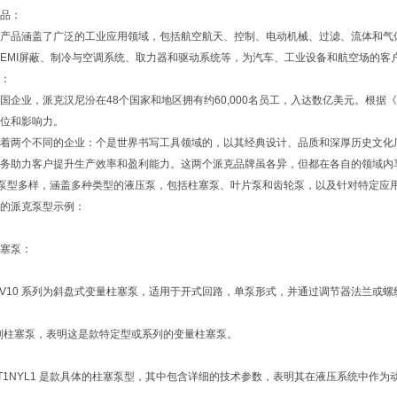
品：
品涵盖了广泛的工业应用领域，包括航空航天、控制、电动机械、过滤、流体和气
MI屏蔽、制冷与空调系统、取力器和驱动系统等，为汽车、工业设备和航空场的客
：
业，派克汉尼汾在48个国家和地区拥有约60,000名员工，入达数亿美元。根据《20
位和影响力。
两个不同的企业：个是世界书写工具领域的，以其经典设计、品质和深厚历史文化底
务助力客户提升生产效率和盈利能力。这两个派克品牌虽各异，但都在各自的领域内
r)泵型多样，涵盖多种类型的液压泵，包括柱塞泵、叶片泵和齿轮泵，以及针对特定
的派克泵型示例：
塞泵：
 PAV10 系列为斜盘式变量柱塞泵，适用于开式回路，单泵形式，并通过调节器法兰或
列柱塞泵，表明这是款特定型或系列的变量柱塞泵。
1T1NYL1 是款具体的柱塞泵型，其中包含详细的技术参数，表明其在液压系统中作