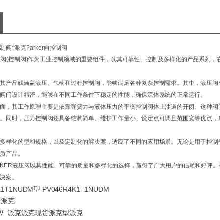
结构形
式
应用领
域
制阀*派克Parker向控制阀
阀(控制阀)作为工业控制领域的重要组件，以其可靠性、控制及多样化的产品系列，在
PARK
控制及
阀其产品线涵盖液压、气动和过程控制阀，能够满足各种复杂控制需求。其中，液压
广泛应
阀门设计精密，能够在不同工作条件下稳定的性能，确保流体系统的正常运行。
，其工作原理主要是依靠弹簧力与液体压力的平衡控制阀体上油道的开闭。这种阀门
。同时，压力控制阀还具备结构简单、维护工作量小、设定点可调且范围宽等优点，
化的型和规格，以及定制化的解决案，适应了不同的应用场景。无论是用于控制气动
质产品。
ER液压阀以其性能、可靠的质量和多样化的选择，赢得了广大用户的信赖和好评。在工
决案。
1T1NUDM型 PV046R4K1T1NUDM
型派克
NJW 派克派克现货派克型派克