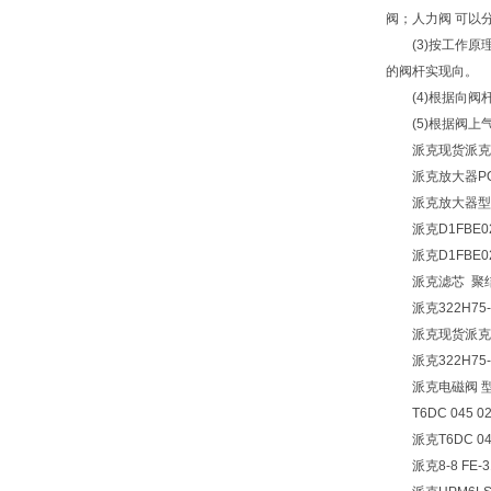
阀；人力阀 可以
(3)按工作原理
的阀杆实现向。
(4)根据向阀杆
(5)根据阀上气孔
派克现货派克型派克
派克放大器PQDX
派克放大器型是这样
派克D1FBE02
派克D1FBE02
派克滤芯 聚结器滤芯 
派克322H75-4
派克现货派克型派克
派克322H75-4
派克电磁阀 型： par
T6DC 045 028
派克T6DC 045 
派克8-8 FE-31