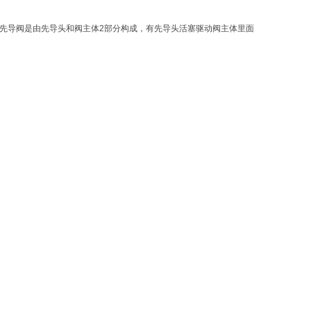
先导阀是由先导头和阀主体2部分构成，有先导头活塞驱动阀主体里面