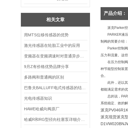
产品介绍：
相关文章
派克Parker控
用MTS位移传感器的优势
PARKER液压
制阀的简要介绍：
激光传感器在轮胎工业中的应用
Parker控制
压力和流量。这些
变频器在变频调速时对普通异步电机的影响
在压力控制阀面
9月Z有价格优势品牌分享
种节能型控制装置
合。
多路阀和普通阀的区别
此外，还以其多样
巴鲁夫BALLUFF电式传感器的结构与优势
都能满足需求的优
总的说，PARK
光电传感器知识
系统稳定、效的解
HAWE哈威向阀原厂
派克PV046R1K
派克现货派克
哈威R和RG型径向柱塞泵详细介绍|HAWE径向柱塞泵
D1VW020B