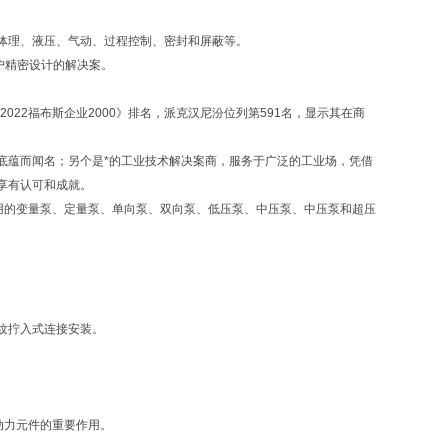
体理、液压、气动、过程控制、密封和屏蔽等。
户精密设计的解决案。
22福布斯企业2000》排名，派克汉尼汾位列第591名，显示其在商
蕴而闻名；另个是*的工业技术解决案商，服务于广泛的工业场，凭借
享有认可和成就。
应用的变量泵、定量泵、单向泵、双向泵、低压泵、中压泵、中压泵和超压
螺纹拧入式连接安装。
为动力元件的重要作用。