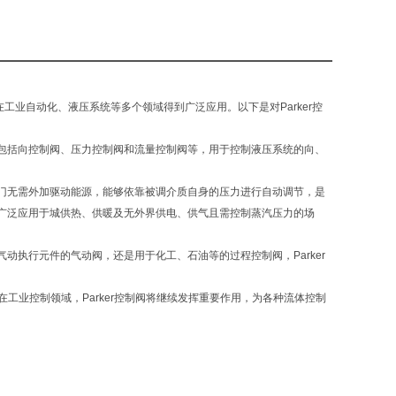
其他
种类
其他
化工,能源,电子/电池,电
气,综合
工业自动化、液压系统等多个领域得到广泛应用。以下是对Parker控
ER液压阀(控制阀)作为工业控制领域的重要组件，以其可靠性、
多样化的产品系列，在工业自动化、液压系统等多个领域得到
阀包括向控制阀、压力控制阀和流量控制阀等，用于控制液压系统的向、
用。
无需外加驱动能源，能够依靠被调介质自身的压力进行自动调节，是
广泛应用于城供热、供暖及无外界供电、供气且需控制蒸汽压力的场
执行元件的气动阀，还是用于化工、石油等的过程控制阀，Parker
业控制领域，Parker控制阀将继续发挥重要作用，为各种流体控制