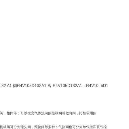
1 32 A1 阀R4V105D132A1 阀 R4V105D132A1，R4V10 5D1
阀，梭阀等；可以改变气体流向的控制阀叫做向阀，比如常用的
机械阀可分为球头阀，滚轮阀等多种；气控阀也可分为单气控和双气控