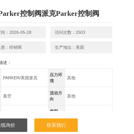
arker控制阀派克Parker控制阀
：2026-05-28
访问次数：2503
性质：经销商
生产地址：美国
描述：
压力环
PARKER/美国派克
其他
境
流动方
真空
其他
向
类型
其他
(通道
其他
位置)
在线询价
联系我们