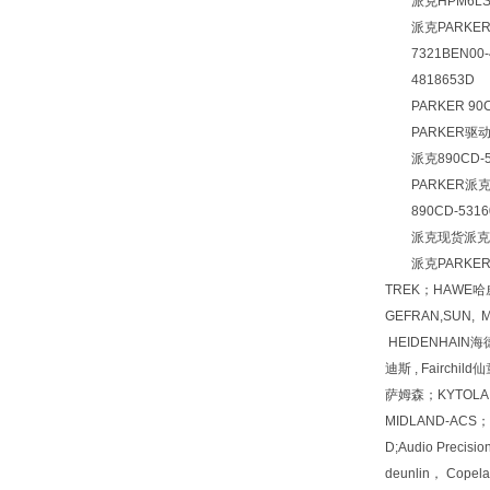
派克HPM6LS2H
派克PARKER派克
7321BEN00-4
4818653D
PARKER 90CD-
PARKER驱动器, 
派克890CD-531
PARKER派克驱动器
890CD-531600
派克现货派克型派克
派克PARKER Rex
TREK；HAWE哈威
GEFRAN,SUN, 
HEIDENHAIN海
迪斯 , Fairch
萨姆森；KYTOLA
MIDLAND-ACS；R
D;Audio Prec
deunlin， Cop