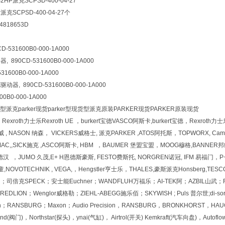
P派克SCPSD-400-04-27
SCPSD-400-04-27个
818653D
531600B0-000-1A000
890CD-531600B0-000-1A000
600B0-000-1A000
, 890CD-531600B0-000-1A000
B0-000-1A000
parker现货parker型现货型派克原装PARKER现货PARKER原装现货
roth力士乐Rexroth UE ，burkert宝德VASCO阿斯卡,burkert宝德，Rexroth力士乐
 , NASON 纳森， VICKERS威格士, 派克PARKER ,ATOS阿托斯，TOPWORX, Cam
MAC,,SICK施克 ,ASCO阿斯卡, HBM ，BAUMER 堡盟宝盟，MOOG穆格,BANNER邦纳 ,
德汉 ，JUMO 久茂,E+ H恩德斯豪斯, FESTO费斯托, NORGREN诺冠, IFM 易福门，P+ F
ild仙童,NOVOTECHNIK , VEGA,，Hengstler亨士乐，THALES,豪斯派克Honsbe
 ；司倍克SPECK；安士能Euchner；WANDFLUH万福乐；AI-TEK阿；AZBIL山武；F
EDLION；Wenglor威格勒；ZIEHL-ABEGG施乐佰；SKYWISH ; Puls 普尔世;di-soric ;S
ision；RANSBURG；Maxon；Audio Precision，RANSBURG，BRONKHORST，H
eland(阀门)，Northstar(探头)，ynai(气缸)， Airtrol(开关) Kemkraft(汽车向盘)