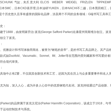
。SCHUNK 气缸，夹爪 意大利 ELCIS WEBER WEIGEL FRIZLEN TIPPKEM
；日本SMC，日本CKD喜开理,日本油研YUKEN，日本NACHI不二越，日本黑田精工，日本
r)是个历史悠久且享有盛誉的国际化品牌，涉及两个不同的业务领域：G端书写工具和
史：
888，由发明家乔治·派克(George Safford Parker)在康星州简斯维
创立了派克。
：
优雅设计和书写体验而闻名，被誉为“钢笔的皇帝"，是的书写工具品牌之。其产品
Duofold、Vacumatic、Sonnet、IM、Jotter等在范围内受到藏家和
符合现代审美。
：
中占有Z要，不仅因其创新技术和工艺，还因为其在历上与众多重要事件和名人关联
为知，深入人心，成为许多人心目中的优质钢笔代名词。派克持续通过产品创新、
ker)的品牌属于派克汉尼汾(Parker Hannifin Corporation)，该成
于运动控制技术与系统。