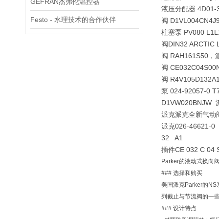
GEFRAN杰弗伦温控器
液压分配器 4D01-
Festo - 水理技术的合作伙伴
阀 D1VL004CN
柱塞泵 PV080 
阀DIN32 ARCTI
阀 RAH161S5
阀 CE032C04
阀 R4V105D1
泵 024-92057-
D1VW020BNJ
派克派克全新气动阀 
派克026-46621-0 
32 A1
插件
CE 032 C 04 
Parker的液动式
### 选择和购买
美国派克Parker
列截止与节流阀的一
### 设计特点