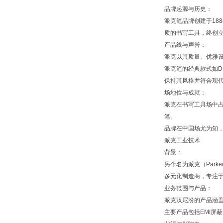
品牌起源与历史：
派克笔品牌创建于188
质的书写工具，终创
产品线与声誉：
派克以其质量、优雅设
派克笔的经典款式如Du
保持其风格并符合现
场地位与成就：
派克在书写工具场中占
笔。
品牌在中国场尤为知
派克工业技术
背景：
另个名为派克（Parke
多元化制造商，专注
业务范围与产品：
派克汉尼汾的产品涵
主要产品包括EMI屏