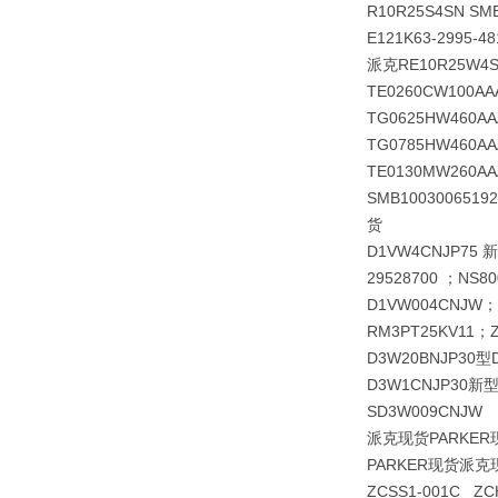
R10R25S4SN SM
E121K63-2995-4
派克RE10R25W4S
TE0260CW100AA
TG0625HW460AA
TG0785HW460AA
TE0130MW260
SMB10030065
货
D1VW4CNJP75 
29528700 ；NS80
D1VW004CNJW；
RM3PT25KV11；ZD
D3W20BNJP30型
D3W1CNJP30新型
SD3W009CNJW
派克现货PARKER
PARKER现货派克
ZCSS1-001C ZCH