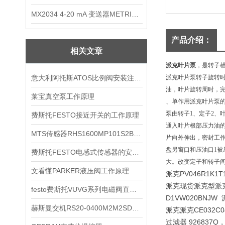
MX2034 4-20 mA 变送器METRIXMX2034 4-20变送器
产品介绍：
相关文章
派克叶片泵
，是转子槽
意大利阿托斯ATOS比例阀安装注意事项
派克叶片泵转子旋转
油，叶片旋转周时，
莱宝真空泵工作原理
、单作用派克叶片泵
泵由转子1、定子2、
费斯托FESTO接近开关的工作原理
通入叶片根部压力油
MTS传感器RHS1600MP101S2B6100
片向外伸出，密封工
盘另窗口和压油口1
费斯托FESTO电感式传感器的安装要求
大。改变定子和转子
文看懂PARKER液压阀工作原理
派克PV046R1K1T
派克现货派克型派
festo费斯托VUVG系列电磁阀直销商
D1VW020BNJ
赫斯曼交机RS20-0400M2M2SDAE*现货
派克派克CE032C04U
过滤器 926837Q