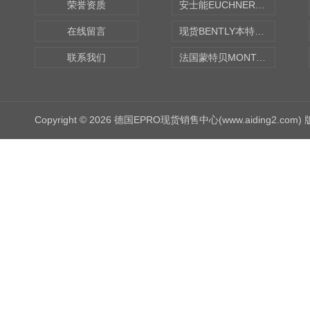
荣誉资质
安士能EUCHNER中国现货
在线留言
现货BENTLY本特利轴向振动监测探头
联系我们
法国蒙特贝MONTABERT打壳机凿岩机Z92
Copyright © 2026 德国EPRO现货销售中心(www.aiding2.com