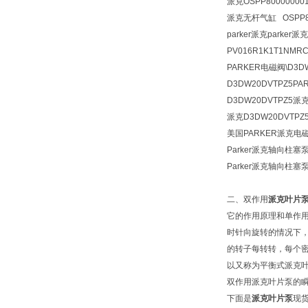
派克OSPP800000001
派克无杆气缸 OSPP800
parker派克parker
PV016R1K1T1NMRC
PARKER电磁阀\D3DW20
D3DW20DVTPZ5PARK
D3DW20DVTPZ5派克PA
派克D3DW20DVTPZ
美国PARKER派克电
Parker派克轴向柱塞泵
Parker派克轴向柱塞
二、双作用
派克叶片
它的作用原理和单作
时针向旋转的情况下
的转子每转转，每个
以又称为平衡式派克
双作用派克叶片泵的瞬
下面是
派克叶片泵
现