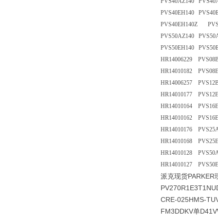
PVS40AZ140 PVS40
PVS40EH140 PVS40
PVS40EH140Z PVS
PVS50AZ140 PVS50
PVS50EH140 PVS50
HR14006229 PVS08
HR14010182 PVS08
HR14006257 PVS12
HR14010177 PVS12
HR14010164 PVS16
HR14010162 PVS16
HR14010176 PVS25
HR14010168 PVS25E
HR14010128 PVS50
HR14010127 PVS50
派克现货PARKER
PV270R1E3T1N
CRE-025HMS-
FM3DDKV单D41V