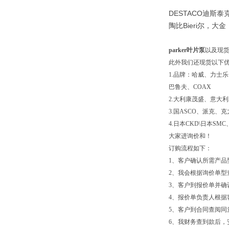
DESTACO迪斯泰克 ,
陶比Bieri尔，大
parker叶片泵
以及现
此外我们还现货以下
1.品牌：哈威、力士乐
巴鲁夫、COAX
2.大利康茂盛、意大
3.国ASCO、派克、
4.日本CKD\日本S
大家进询价和！
订购流程如下：
1、客户确认所需产品
2、我会根据询价单型
3、客户到报价单并确
4、报价单负责人根据
5、客户到合同查阅同
6、我财务查到款后，