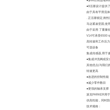
●多种控制选项和
●9活塞设计提供
由于具有平滑流体
. 正活塞锁定,
马达紧凑坚固,使
由于采用 了重量
V14可承受6500
高转速和工作压力
可选设备
集成传感器,用于
●集成冲洗阀或安
其他优点(与我们的
转速更高
●改进的控制性能
●减少零件数目
●更强的轴承支撑
派克PARKER
供高性能，同时防
技术规格：