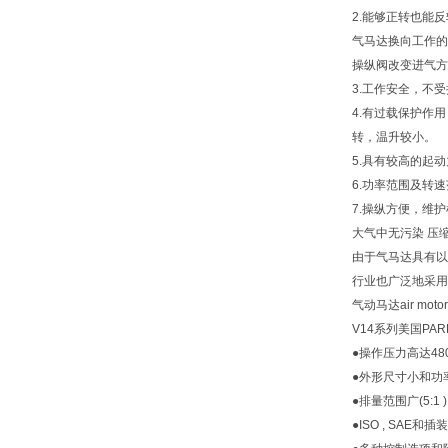
2.能够正转也能
气马达换向工作的
操纵阀改变进气方
3.工作安全，不
4.有过载保护作
转，温升较小。
5.具有较高的起
6.功率范围及转
7.操纵方便，维
大气中无污染 压
由于气马达具有以
行业也广泛地采用
气动马达air m
V14系列美国PA
●操作压力高达48
●外形尺寸小和功
●排量范围广(5:1 )
●ISO , SAE