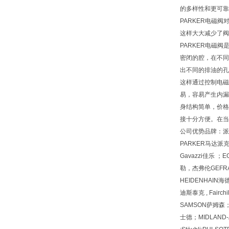
的多样性和更可靠
PARKER电磁
这样大大减少了阀
PARKER电磁
密闭的腔，在不同
出不同的排油的孔
这样通过控制电磁
易，容易产生内漏
身结构简单，价格
接十分方便。在当
公司优势品牌：派
PARKER马达派克
Gavazzi佳乐 ；E
勒，杰弗伦GEFRAN
HEIDENHAIN海
迪斯泰克 , Fair
SAMSON萨姆森；
士德；MIDLAND-A