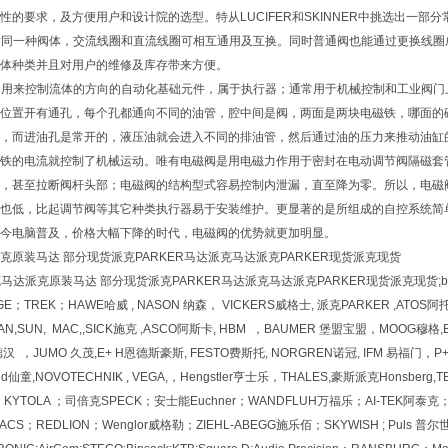
性的要求，及方便用户和设计院的选型。特从LUCIFER和SKINNER中挑选出一
阀对同一种阀体，交流线圈和直流线圈可相互通用及互换。同时普通阀也能通过更换线
体种类并且对用户的维修及库存带来方便。
阀是用来控制流体的方向的自动化基础元件，属于执行器；通常用于机械控制和工业阀
位置开有通孔，每个孔都通向不同的油管，腔中间是阀，两面是两块电磁铁，哪面的
，而进油孔是常开的，液压油就会进入不同的排油管，然后通过油的压力来推动油缸
铁的电流就控制了机械运动。唯有电磁阀是用电磁力作用于密封在电动调节阀隔磁套
，甚至拉断阀杆头部；电磁阀的结构型式容易控制内泄漏，直至降为零。所以，电磁
也低，比起调节阀等其它种类执行器易于安装维护。更显著的是所组成的自控系统简
今电脑普及，价格大幅下降的时代，电磁阀的优势就更加明显。
克原装马达 部分现货派克PARKER马达派克马达派克PARKER现货派克现货
马达派克原装马达 部分现货派克PARKER马达派克马达派克PARKER现货派克现货;burkert宝
GE；TREK；HAWE哈威 , NASON 纳森， VICKERS威格士, 派克PARKER ,ATOS阿托斯
,SUN, MAC,,SICK施克 ,ASCO阿斯卡, HBM ，BAUMER 堡盟宝盟，MOOG穆格,BAN
德汉 ，JUMO 久茂,E+ H恩德斯豪斯, FESTO费斯托, NORGREN诺冠, IFM 易福门，P+ F
child仙童,NOVOTECHNIK , VEGA,，Hengstler亨士乐，THALES,豪斯派克Hons
KYTOLA ；司倍克SPECK；安士能Euchner；WANDFLUH万福乐；AI-TEK阿泰克；A
CS；REDLION；Wenglor威格勒；ZIEHL-ABEGG施乐佰；SKYWISH ; Puls 普尔世;di