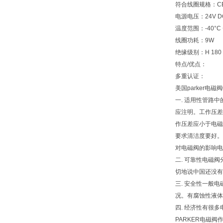
符合线圈规格：CE -
电源电压：24V D
温度范围：-40°C 
线圈功耗：9W
绝缘级别：H 180 
特点/优点：
多重认证：
美国parker电
一. 适用性管路
应注明。工作压差，
作压差应小于电磁
要求清洁度要好。
对电磁阀的影响电
二. 可靠性电磁
切地说中国还没有
三. 安全性一般
况。有腐蚀性液体
四. 经济性有很
PARKER电磁