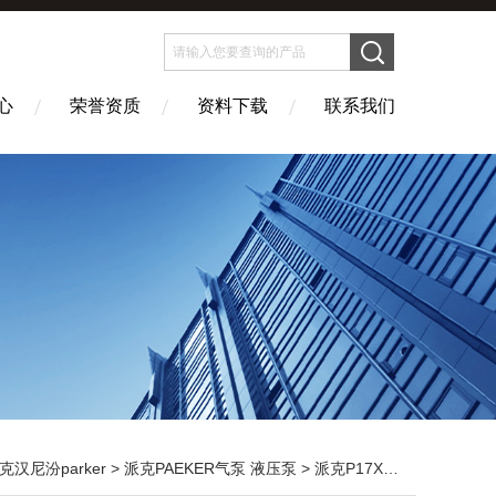
心
荣誉资质
资料下载
联系我们
克汉尼汾parker
>
派克PAEKER气泵 液压泵
> 派克P17X系列齿轮泵