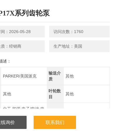
P17X系列齿轮泵
：2026-05-28
访问次数：1760
性质：经销商
生产地址：美国
描述：
输送介
PARKER/美国派克
其他
质
叶轮数
其他
其他
目
化工,能源,电子/电池,电
气,综合
在线询价
联系我们
5X, P11X, P17X, 排量范围从0.8-52ml/rev