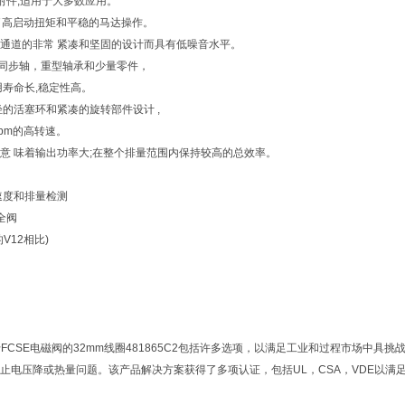
附件,适用于大多数应用。
了高启动扭矩和平稳的马达操作。
通道的非常 紧凑和坚固的设计而具有低噪音水平。
刚性同步轴，重型轴承和少量零件，
用寿命长,稳定性高。
轻的活塞环和紧凑的旋转部件设计 ,
 rpm的高转速。
意 味着输出功率大;在整个排量范围内保持较高的总效率。
速度和排量检测
全阀
V12相比)
用于FCSE电磁阀的32mm线圈481865C2包括许多选项，以满足工业和过程市场
止电压降或热量问题。该产品解决方案获得了多项认证，包括UL，CSA，VDE以满