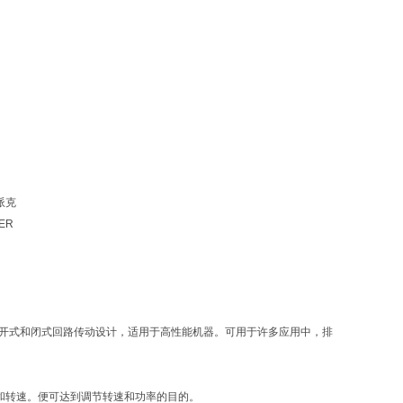
 派克
KER
pm的转速。为开式和闭式回路传动设计，适用于高性能机器。可用于许多应用中，排
和转速。便可达到调节转速和功率的目的。