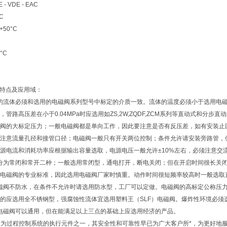
 VDE - EAC
C
+50°C
°C
磁阀特点及应用域：
中的流体必须和选用的电磁阀系列型号中标定的介质一致。流体的温度必须小于选用电磁阀
管路高压差在小于0.04MPa时应选用如ZS,2W,ZQDF,ZCM系列等直动式和分步
阀的大标定压力；一般电磁阀都是单向工作，因此要注意是否有反压差，如有安装止
注意流量孔径和接管口径；电磁阀一般只有开关两位控制；条件允许请安装旁路管，
源电流和消耗功率应根据输出容量选取，电源电压一般允许±10%左右，必须注意交流
阀分为常闭和常开二种；一般选用常闭型，通电打开，断电关闭；但在开启时间很长关
电磁阀的专业标准，因此选用电磁阀厂家时慎重。动作时间很短频率较高时一般选取
电磁阀不防水，在条件不允许时请选用防水型，工厂可以定做。电磁阀的高标定公称压
的应选用全不锈钢型，强腐蚀性流体宜选用塑料王（SLF）电磁阀。爆炸性环境必须
多电磁阀可以通用，但在能满足以上三点的基础上应选用经济的产品。
阀作为过程控制系统的执行元件之一，其安全性和可靠性早已为广大客户所*，为更好