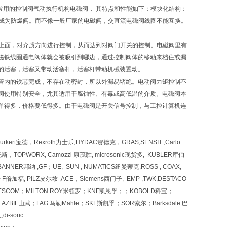
部分常用的控制阀气动执行机构电磁阀， 其特点和性能如下：模块化结构：
圈成为防爆阀。而不像一般厂家的电磁阀，交直流电磁阀线圈不能互换。
门上面，对介质方向进行控制，从而达到对阀门开关的控制。电磁阀里有
磁铁线圈通电阀体就会被吸引到哪边，通过控制阀体的移动来档住或漏
的活塞，活塞又带动活塞杆，活塞杆带动机械装置动。
管内的铁芯完成，不存在动密封，所以外漏易堵绝。电动阀力矩控制不
阀使用特别安全，尤其适用于腐蚀性、有毒或高低温的介质。电磁阀本
单得多，价格要低得多。由于电磁阀是开关信号控制，与工控计算机连
德，Rexroth力士乐,HYDAC贺德克，GRAS,SENSIT ,Carlo
，TOPWORX, Camozzi 康茂胜, microsonic现货多, KUBLER库伯
NER邦纳 ,GF；UE, SUN , NUMATICS纽曼蒂克,ROSS , COAX,
倍加福, PILZ皮尔兹 ,ACE，Siemens西门子, EMP ,TWK,DESTACO
berg,TESCOM；MILTON ROY米顿罗；KNF凯恩孚；；KOBOLD科宝；
ZBIL山武；FAG 马勒Mahle；SKF斯凯孚；SOR索尔；Barksdale 巴
-soric