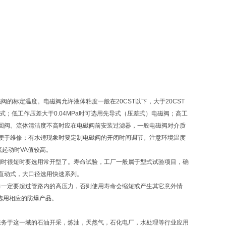
的标定温度。电磁阀允许液体粘度一般在20CST以下，大于20CST
直动式；低工作压差大于0.04MPa时可选用先导式（压差式）电磁阀；高工
回阀。流体清洁度不高时应在电磁阀前安装过滤器，一般电磁阀对介质
便于维修；有水锤现象时要定制电磁阀的开闭时间调节。注意环境温度
起动时VA值较高。
闭时很短时要选用常开型了。寿命试验，工厂一般属于型式试验项目，确
直动式，大口径选用快速系列。
力一定要超过管路内的高压力，否则使用寿命会缩短或产生其它意外情
选用相应的防爆产品。
地服务于这一域的石油开采，炼油，天然气，石化电厂，水处理等行业应用