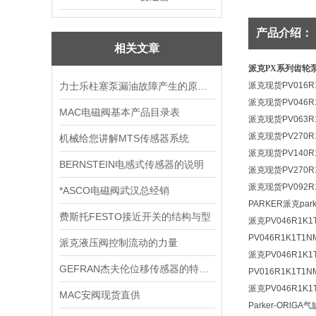
产品介绍：
相关文章
派克PX系列齿轮泵
力士乐柱塞泵漏油故障产生的原因是什么
派克现货
PV016R
派克现货
PV046R
MAC电磁阀基本产品目录表
派克现货
PV063R
派克现货
PV270
机械给您讲解MTS传感器系统
派克现货
PV140R
BERNSTEIN电感式传感器的说明
派克现货
PV270R
派克现货
PV092R
*ASCO电磁阀武汉总经销
PARKER派克park
费斯托FESTO接近开关的结构与型
派克PV046R1K
PV046R1K1T1
派克液压阀控制流动的力量
派克PV046R1K1
GEFRAN杰夫伦位移传感器的特色与规格|
PV016R1K1T1
派克PV046R1K1
MAC安阀现货直供
Parker-ORlGA
气缸