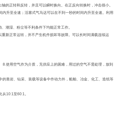
出轴的正转和反转，并且可以瞬时换向。在正反向转换时，冲击很小。
间内升至全速；活塞式气马达可以在不到一秒的时间内升至全速。利用
动、潮湿、粉尘等不利条件下均能正常工作。
以重新正常运转，并不产生机件损坏等故障。可以长时间满载连续运
。
 8.使用空气作为介质，无供应上的困难，用过的空气不需处理，放到
中的凿岩、钻采、装载等设备中作动力外，船舶、冶金、化工、造纸等
0:1至60:1。