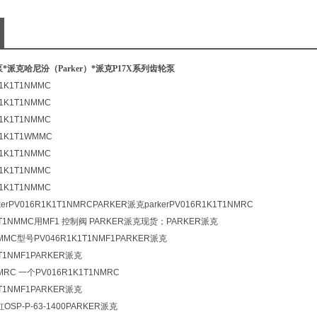
*派克哈尼汾（Parker）*
派克P17X系列齿轮泵
1K1T1NMMC
1K1T1NMMC
1K1T1NMMC
R1K1T1WMMC
1K1T1NMMC
1K1T1NMMC
1K1T1NMMC
erPV016R1K1T1NMRCPARKER派克parkerPV016R1K1T1NMRC
1T1NMMC用MF1 控制阀 PARKER派克现货；PARKER派克
NMMC型号PV046R1K1T1NMF1PARKER派克
T1NMF1PARKER派克
NMRC 一个PV016R1K1T1NMRC
T1NMF1PARKER派克
OSP-P-63-1400
PARKER派克