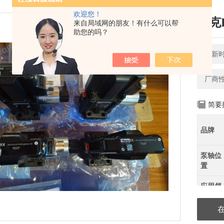
欢迎您！
派克
来自局域网的朋友！有什么可以帮
助您的吗？
更新时间
厂商
简要
品牌
泵轴位
置
应用领
域
P3X, P