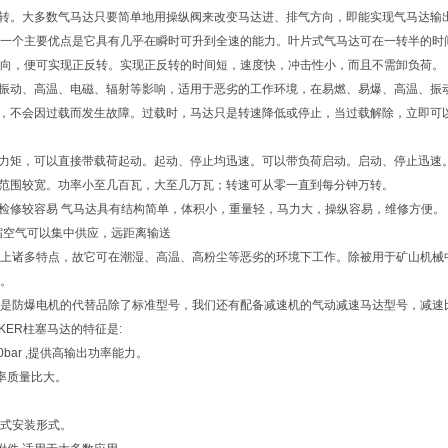
反转。大多数气马达只要简单地用操纵阀来改变马达进、排气方向，即能实现气马达输
一个主要优点是它具有几乎在瞬时可升到全速的能力。叶片式气马达可在一转半的时
向，便可实现正反转。实现正反转的时间短，速度快，冲击性小，而且不需卸负荷。
受振动、高温、电磁、辐射等影响，适用于恶劣的工作环境，在易燃、易爆、高温、振
用，不会因过载而发生故障。过载时，马达只是转速降低或停止，当过载解除，立即可
动力矩，可以直接带载荷起动。起动、停止均迅速。可以带负荷启动。启动、停止迅速
速范围较宽。功率小至几百瓦，大至几万瓦；转速可从零一直到每分钟万转。
护检修较容易 气马达具有结构简单，体积小，重量轻，马力大，操纵容易，维修方便。
缩空气可以集中供应，远距离输送
上诸多特点，故它可在潮湿、高温、高粉尘等恶劣的环境下工作。除被用于矿山机械
。
otor是防爆电机的代替品除了标准型号，我们还有配备减速机的气动减速马达型号，减速比从1
RKER柱塞马达的特征是:
0bar ,提供高输出功率能力。
率质量比大。
和插装式安装形式。