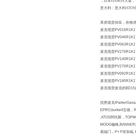
，日本DAIKIN大金
意大利：意大利ATO
库房现货供应，价格
派克现货
PV016R1K
派克现货
PV046R1K
派克现货
PV063R1K
派克现货
PV270R1K
派克现货
PV140R1K
派克现货
PV270R1K
派克现货
PV092R1K
派克现货
PV180R1K
派克现货
派克的BD1
优势派克/ParkerGava
EPRO;burkert宝德
,ATOS阿托斯，TOPWO
MOOG穆格,BANNER邦
易福门，P+ F倍加福, PI