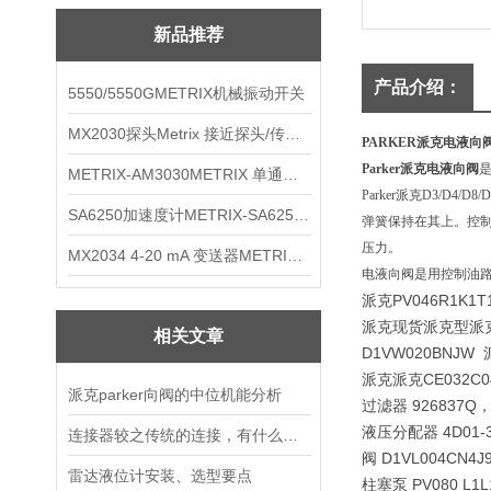
新品推荐
产品介绍：
5550/5550GMETRIX机械振动开关
MX2030探头Metrix 接近探头/传感器
PARKER派克电液向阀D3
Parker派克电液向阀
METRIX-AM3030METRIX 单通道报警监视器
Parker派克D3/
SA6250加速度计METRIX-SA6250 频加速度计
弹簧保持在其上。控制
压力。
MX2034 4-20 mA 变送器METRIXMX2034 4-20变送器
电液向阀是用控制油
派克PV046R1K1T
派克现货派克型派
相关文章
D1VW020BNJ
派克派克CE032C04U
派克parker向阀的中位机能分析
过滤器 926837Q
液压分配器 4D01-
连接器较之传统的连接，有什么显而易见效果
阀 D1VL004CN
雷达液位计安装、选型要点
柱塞泵 PV080 