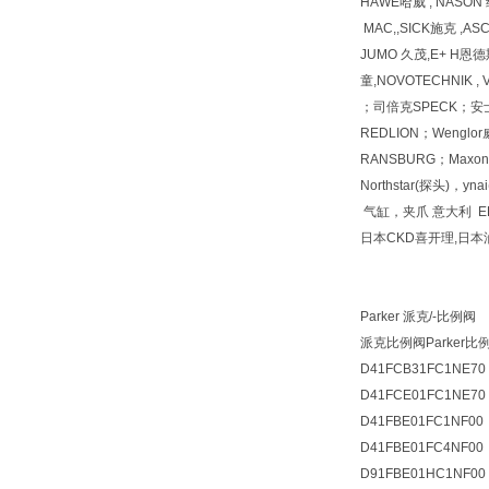
HAWE哈威 , NASON
MAC,,SICK施克 ,A
JUMO 久茂,E+ H恩德斯
童,NOVOTECHNIK 
；司倍克SPECK；安士能
REDLION；Wenglor威格
RANSBURG；Maxon；
Northstar(探头)，y
气缸，夹爪 意大利 ELC
日本CKD喜开理,日本
Parker 派克/-比例阀
派克比例阀Parker比
D41FCB31FC1NE70
D41FCE01FC1NE70
D41FBE01FC1NF00
D41FBE01FC4NF00
D91FBE01HC1NF00