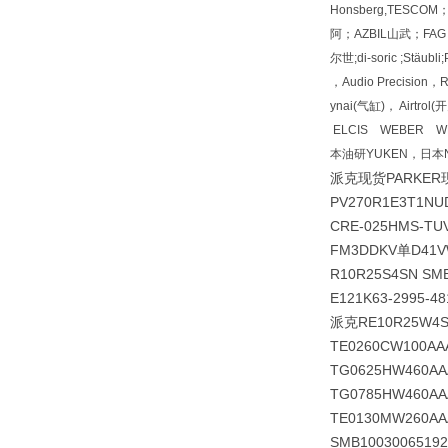
Honsberg,TESC
阿；AZBIL山武；FAG 
尔世;di-soric ;Stäu
，Audio Precisio
ynai(气缸)， Airt
ELCIS WEBER W
本油研YUKEN，日本N
派克现货PARKER
PV270R1E3T1N
CRE-025HMS-
FM3DDKV单D41V
R10R25S4SN SM
E121K63-2995-4
派克RE10R25W4S
TE0260CW100AA
TG0625HW460AA
TG0785HW460AA
TE0130MW260
SMB10030065