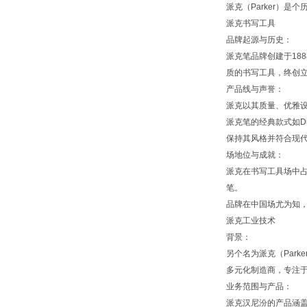
派克（Parker）
派克书写工具
品牌起源与历史：
派克笔品牌创建于188
质的书写工具，终创
产品线与声誉：
派克以其质量、优雅设
派克笔的经典款式如Du
保持其风格并符合现
场地位与成就：
派克在书写工具场中占
笔。
品牌在中国场尤为知
派克工业技术
背景：
另个名为派克（Parke
多元化制造商，专注
业务范围与产品：
派克汉尼汾的产品涵