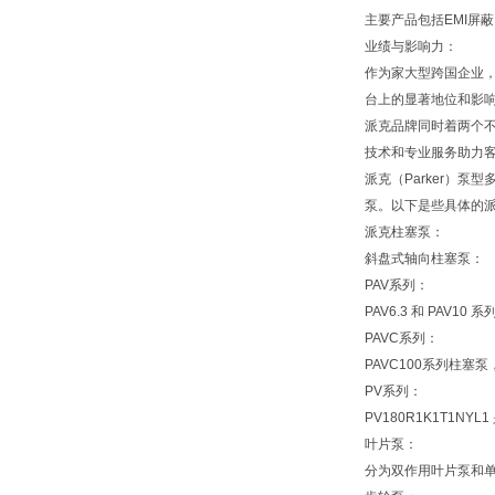
主要产品包括EMI屏
业绩与影响力：
作为家大型跨国企业，
台上的显著地位和影
派克品牌同时着两个
技术和专业服务助力
派克（Parker）
泵。以下是些具体的
派克柱塞泵：
斜盘式轴向柱塞泵：
PAV系列：
PAV6.3 和 PA
PAVC系列：
PAVC100系列柱
PV系列：
PV180R1K1T1
叶片泵：
分为双作用叶片泵和