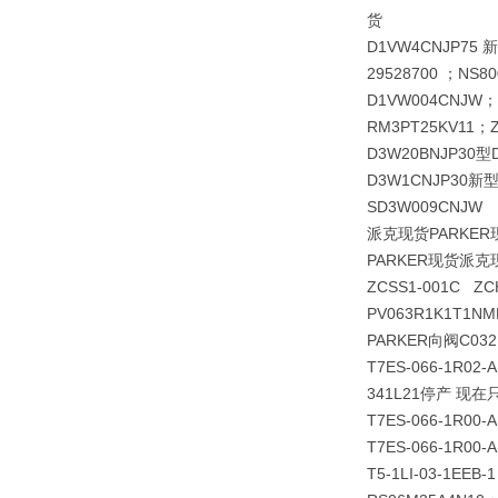
货
D1VW4CNJP75 
29528700 ；NS80
D1VW004CNJW；
RM3PT25KV11；ZD
D3W20BNJP30型
D3W1CNJP30新型
SD3W009CNJW
派克现货PARKER
PARKER现货派克
ZCSS1-001C ZCH
PV063R1K1T1
PARKER向阀C032F2
T7ES-066-1R02-
341L21停产 现在只有
T7ES-066-1R00-
T7ES-066-1R00-A
T5-1LI-03-1EEB