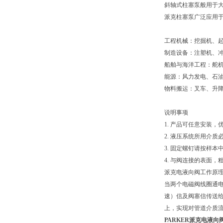
斜轴式柱塞泵般用于
派克柱塞泵广泛应用
工程机械：挖掘机、
制造设备：注塑机、
船舶与海洋工程：舵
能源：风力发电、石
物料搬运：叉车、升
说明事项
1. 产品可任意安装，
2. 液压系统所用介质
3. 固定螺钉请按样
4. 与阀连接的表面，粗糙
派克电液向阀工作原
当两个电磁阀线圈通
速）信及阀塞信传送
上，实现对管道介质
PARKER派克电液向阀D3