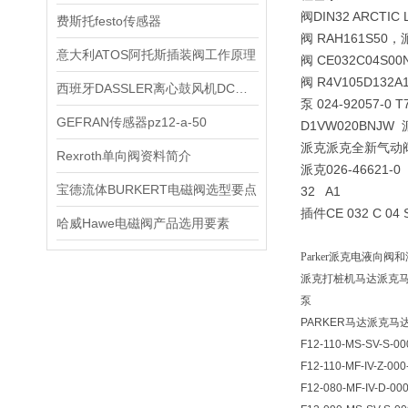
阀DIN32 ARCTI
费斯托festo传感器
阀 RAH161S5
意大利ATOS阿托斯插装阀工作原理
阀 CE032C04
阀 R4V105D1
西班牙DASSLER离心鼓风机DCMP-820-2T原厂直采*
泵 024-92057-
GEFRAN传感器pz12-a-50
D1VW020BNJ
派克派克全新气动阀 
Rexroth单向阀资料简介
派克026-46621-0 
宝德流体BURKERT电磁阀选型要点
32 A1
插件
CE 032 C 04 
哈威Hawe电磁阀产品选用要素
Parker派克电液
派克打桩机马达派克马达
泵
PARKER马达派克马
F12-110-MS-SV-S-00
F12-110-MF-IV-Z-000
F12-080-MF-IV-D-00