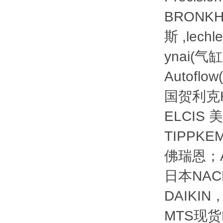
BRONK
斯 ,lech
ynai(气
Autof
国贺利克H
ELCIS
TIPPKE
佛瑞恩；A
日本NA
DAIKI
MTS现货M