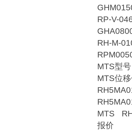
GHM015
RP-V-04
GHA080
RH-M-01
RPM005
MTS型号
MTS位移
RH5MA0
RH5MA0
MTS RH-
报价