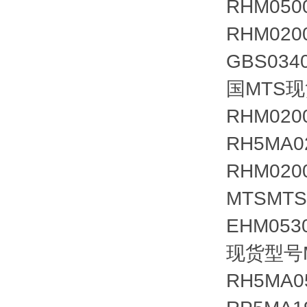
RHM050
RHM02
GBS034
国MTS现
RHM02
RH5MA0
RHM020
MTSMT
EHM05
现货型号M
RH5MA0