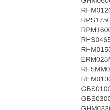
GHM060
RHM012
RPS175
RPM160
RHS046
RHM015
ERM025
RH5MM0
RHM010
GBS010
GBS030
GHM033