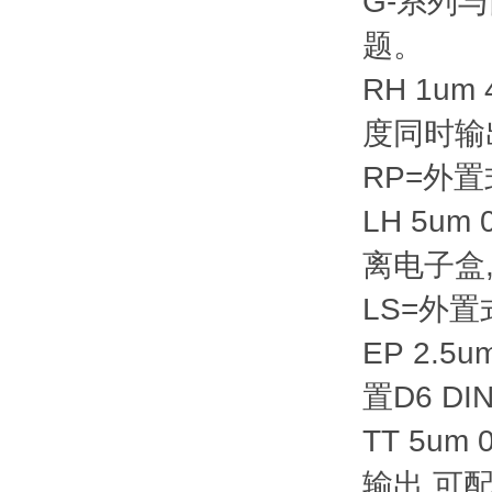
G-系列
题。
RH 1um 
度同时输
RP=外置
LH 5um
离电子盒,
LS=外置式
EP 2.5
置D6 DI
TT 5u
输出 可