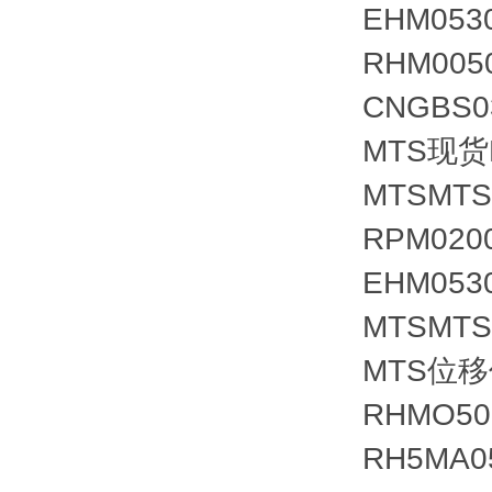
EHM053
RHM005
CNGBS0
MTS现货M
MTSMT
RPM02
EHM05
MTSMT
MTS位移
RHMO50
RH5MA