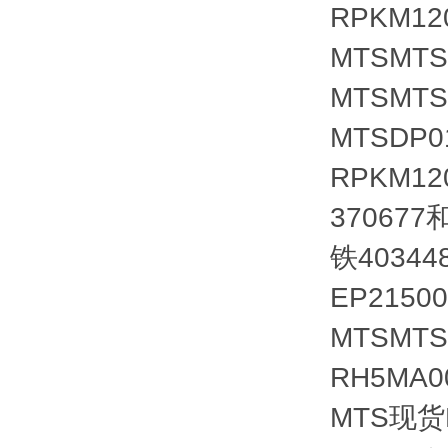
RPKM1
MTSMT
MTSMTS
MTSDP
RPKM12
370677
铁40344
EP2150
MTSMT
RH5MA0
MTS现货