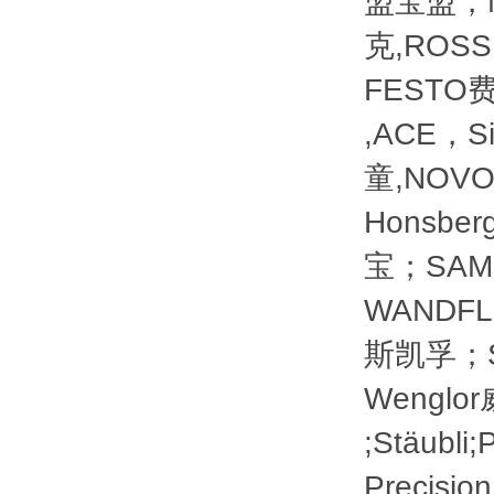
盟宝盟，M
克,ROSS
FESTO费
,ACE，S
童,NOVO
Honsb
宝；SAM
WANDF
斯凯孚；S
Wenglo
;Stäubl
Precis