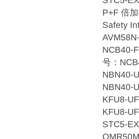
STC5-E
P+F 倍加福
Safety
AVM58N
NCB40-
号：NCB4
NBN40-
NBN40-
KFU8-U
KFU8-U
STC5-E
OMR50M