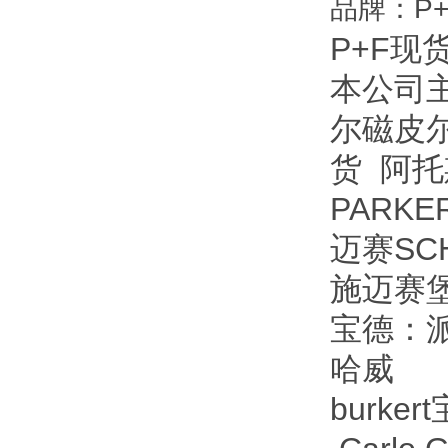
品牌：P+
P+F现
本公司主
尔磁皮尔
货 阿托
PARKE
迈赛SC
施迈赛堡
宝德：派
哈威
burke