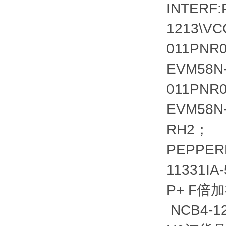
INTERF
1213\VC
011PNR
EVM58N
011PNR
EVM58N
RH2；
PEPPER
11331I
P+ F倍
NCB4-