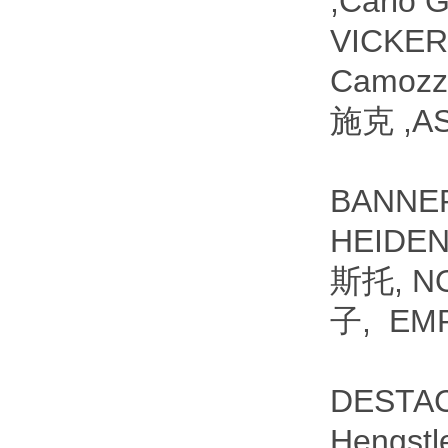
,Carl
VICKE
Camozz
施克 ,A
BANNE
HEIDE
斯托, N
子, EMP
DESTAC
Hengst