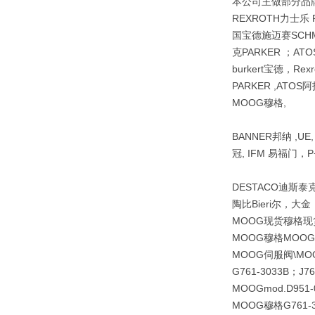
本公司主做部分品牌
REXROTH力士乐 
国宝德施迈赛SCHM
克PARKER ；A
burkert宝德，Re
PARKER ,ATOS阿
MOOG穆格,
BANNER邦纳 ,UE
冠, IFM 易福门，P+
DESTACO迪斯泰克 ,
陶比Bieri尔，大
MOOG现货穆格现
MOOG穆格MOOG现货
MOOG伺服阀\MOOG穆
G761-3033B；J7
MOOG
mod.D951-
MOOG穆格G761-30