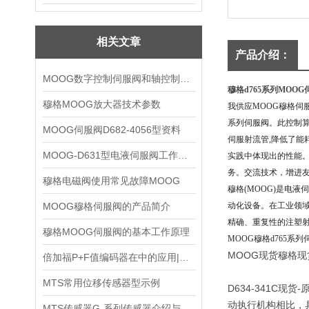
相关文章
产品介绍：
MOOG数字控制伺服阀和轴控制阀优势特点
穆格d765系列MOOG
穆格MOOG放大器技术参数
我供应MOOG穆格伺服阀
系列伺服阀。
此控制算
MOOG伺服阀D682-4056型资料
伺服射流管,降低了能
MOOG-D631型电液伺服阀工作原理
实践中体现出的性能
务。交流技术，增进
穆格电磁阀使用常见故障MOOG
穆格(MOOG)是电液
MOOG穆格伺服阀的产品简介
动化设备。在工业领域,注
精确、重复性的注塑射
穆格MOOG伺服阀的基本工作原理
MOOG穆格d765系
MOOG现货穆格现
倍加福P+F值编码器在中的应用|倍加福压力传感器
MTS常用位移传感器型示例
D634-341C
动执行机构相比，
MTS传感器G-系列传感器介绍与选型