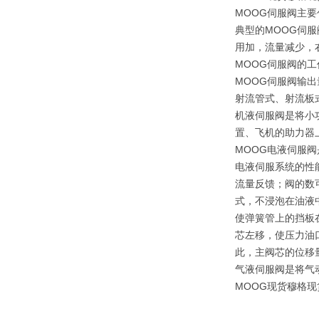
MOOG伺服阀主要包括
典型的MOOG伺
用加，流量减少，
MOOG伺服阀的工
MOOG伺服阀输
射流管式、射流板
机液伺服阀是将小
置、飞机的助力器上
MOOG电液伺服
电液伺服系统的性
流量反馈；阀的数
式，不浸泡在油液
使弹簧管上的挡板
芯左移，使压力油
此，主阀芯的位移
气液伺服阀是将气
MOOG现货穆格现