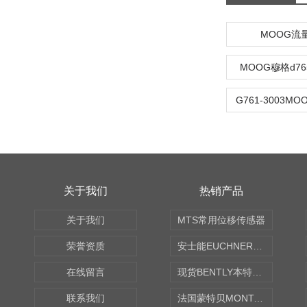
MOOG流
MOOG穆格d7
G761-3003M
关于我们
热销产品
关于我们
MTS常用位移传感器
荣誉资质
安士能EUCHNER中国现货
在线留言
现货BENTLY本特利轴向振动监测探头
联系我们
法国蒙特贝MONTABERT打壳机凿岩机Z92