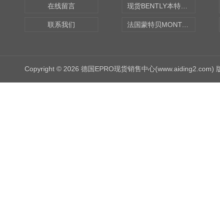
在线留言
现货BENTLY本特利轴向振动监测探头
联系我们
法国蒙特贝MONTABERT打壳机凿岩机Z92
Copyright © 2026 德国EPRO现货销售中心(www.aiding2.com