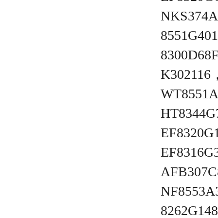
NKS374A
8551G40
8300D68
K302116
WT8551
HT8344G
EF8320G
EF8316G
AFB307C
NF8553A
8262G14