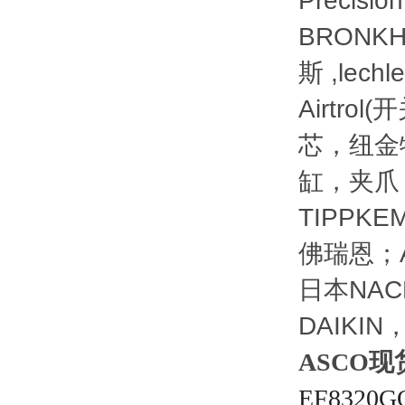
Precis
BRONK
斯 ,lech
Airtrol
芯，纽金特
缸，夹爪 
TIPPKE
佛瑞恩；A
日本NA
DAIKI
ASCO现
EF8320