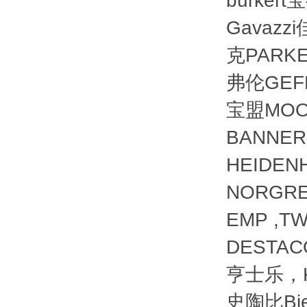
burker
Gavazz
克PARKE
弗伦GEFR
宝盟MOO
BANNER
HEIDE
NORGRE
EMP ,TW
DESTACO
亨士乐，KU
史陶比Bi