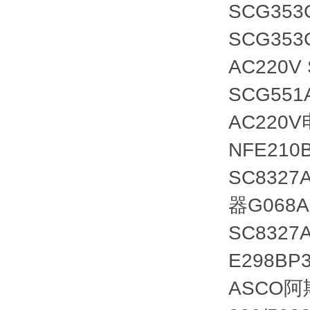
SCG35
SCG353
AC220V
SCG551
AC220
NFE210B
SC8327
器G068A
SC8327
E298BP
ASCO阿