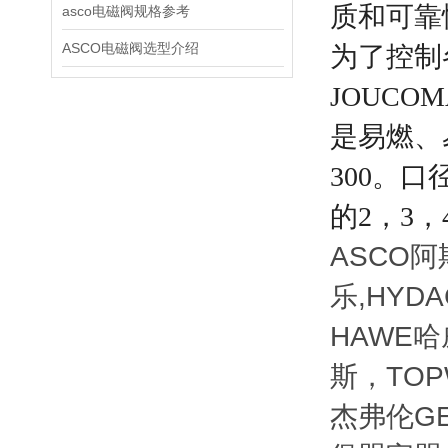
质和可靠
asco电磁阀规格参考
ASCO电磁阀选型介绍
为了控制
JOUC
是易燃、
300。
的2，3
ASCO阿斯
乐,HYDA
HAWE哈威
斯，TOPW
杰弗伦GEF