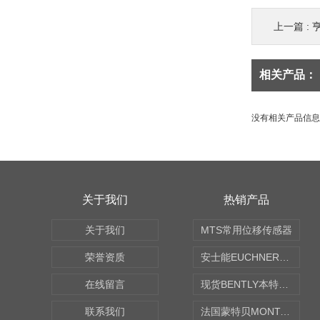
上一篇 :
亨
相关产品：
没有相关产品信息..
关于我们
热销产品
关于我们
MTS常用位移传感器
荣誉资质
安士能EUCHNER中国现货
在线留言
现货BENTLY本特利轴向振动监测探头
联系我们
法国蒙特贝MONTABERT打壳机凿岩机Z92