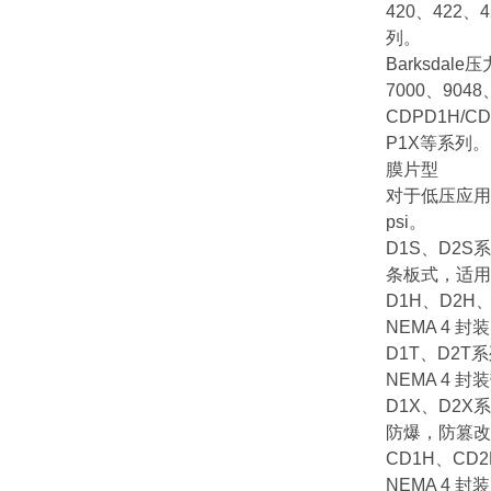
420、422、
列。
Barksdal
7000、9048
CDPD1H/C
P1X等系列。
膜片型
对于低压应用
psi。
D1S、D2S
条板式，适用于
D1H、D2H
NEMA 4 封
D1T、D2T
NEMA 4 封
D1X、D2X
防爆，防篡改外
CD1H、CD
NEMA 4 封