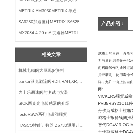
METRIX-AM3030METRIX 单通道报警监视器
SA6250加速度计METRIX-SA6250 频加速度计
产品介绍：
MX2034 4-20 mA 变送器METRIXMX2034 4-20变送器
威格士的直通、直角
相关文章
力当量达到弹簧开启
向阀能够作为通过过
机械电磁阀大量现货资料
并经磨削，使用寿命
parker派克溢流阀RDH,RAH,XR,RU推荐
样，允许个向上的自
阀
*
力士乐调速阀的测试与安装
VICKERS现货
SICK西克光电传感器的介绍
PVB5RSY21C1
丹佛斯威格士柱塞泵，PV
festoVSVA系列电磁阀现货
威格士报价线圈推荐替代3
替代DG4V-3-OC-M
HASCO性能计数器 Z5730通用计数器
丹佛斯威格士DG4V