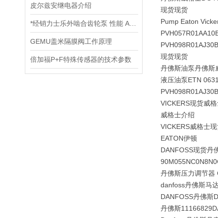
皮尔兹安继电器介绍
现货现货
Pump Eaton Vic
*经销力士乐外啮合齿轮泵 性能 AZPN
PVH057R01AA10B
GEMU盖米隔膜阀工作原理
PVH098R01A
现货现货
倍加福P+F特殊传感器的技术参数
丹佛斯油泵丹佛斯
液压油泵
ETN 063
PVH098R01AJ30B
VICKERS现货
威格士介绍
VICKERS威格士
EATON伊顿
DANFOSS现货丹
90M055NC0N8
丹佛斯压力调节器 OMP
danfoss丹佛斯马
DANFOSS丹佛斯DA
丹佛斯1116682