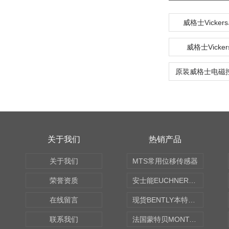
威格士Vicke
威格士Vicke
关于我们
热销产品
关于我们
MTS常用位移传感器
荣誉资质
安士能EUCHNER中国现货
在线留言
现货BENTLY本特利轴向振动监测探头
联系我们
法国蒙特贝MONTABERT打壳机凿岩机Z92