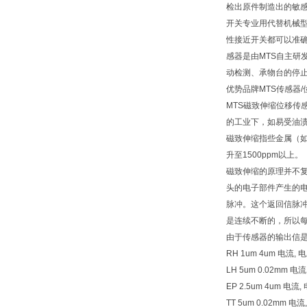
检出原件制造出的敏感
开关专业用代替机械
性接近开关都可以准确无
感器是由MTS自主研
动检测、承物台的停
优势品牌MTS传感器
MTS磁致伸缩位移
的工业下，如易受油
磁致伸缩指些金属（如
升至1500ppm以上。
磁致伸缩的原理并不
头的电子部件产生的
脉冲。这个返回信脉
是连续不断的，所以
由于传感器的输出信
RH 1um 4um 电流, 电
LH 5um 0.02mm 
EP 2.5um 4um 电
TT 5um 0.02mm