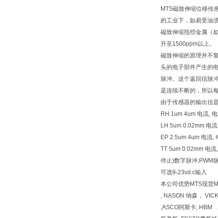
MTS磁致伸缩位移
的工业下，如易受油
磁致伸缩指些金属（如
升至1500ppm以上。
磁致伸缩的原理并不
头的电子部件产生的
脉冲。这个返回信脉
是连续不断的，所以
由于传感器的输出信
RH 1um 4um 电流, 电
LH 5um 0.02mm 
EP 2.5um 4um 电
TT 5um 0.02mm
停止)数字脉冲,PWM脉
可选9-23vd.c输入
本公司优势MTS现货MTS现
, NASON 纳森， VI
,ASCO阿斯卡, HBM 