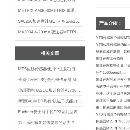
METRIX-AM3030METRIX 单通道报警监视器
SA6250加速度计METRIX-SA6250 频加速度计
产品介绍：
MX2034 4-20 mA 变送器METRIXMX2034 4-20变送器
MTS传感器**销售|
MTS位移传感器的输
感器造成任磨损，其磁
相关文章
磁致伸缩工作原理
磁致伸缩指些金属（如
MTS位移传感器使用中注意项目
升至1500ppm以上。
长期供应MTS行走机械传感器|MTS传感器
磁致伸缩的原理并不
头的电子部件产生的
你想要的HASCO形计数器A5730 A5732这里都有
脉冲。这个返回信脉
是连续不断的，所以
堡盟BAUMER具有*抗磁干扰能力的值多圈编码器
由于传感器的输出信
Euchner安士能手轮TP3系列型表
MTS传感器**销售|
传感器MTSRHM0300
力士乐柱塞泵如恢复原的活力？八大清洗注意事项
传感器MTSRHM0150