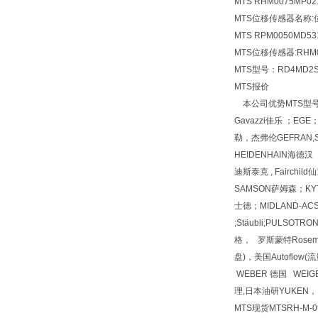
MTS RHM0075MP02
MTS位移传感器
名称:
MTS RPM0050MD53
MTS位移传感器:RHM00
MTS型号：RD4MD2S0
MTS报价
本公司优势MTS型号MTSM
Gavazzi佳乐 ；EGE
勒，杰弗伦GEFRAN,SU
HEIDENHAIN海德汉 
迪斯泰克 , Fairchi
SAMSON萨姆森；KYT
士德；MIDLAND-ACS；
;Stäubli;PULSOTR
格， 罗斯蒙特Rosemoun
盘)，美国Autoflow
WEBER 德国 WEIG
理,日本油研YUKEN，
MTS现货MTSRH-M-09