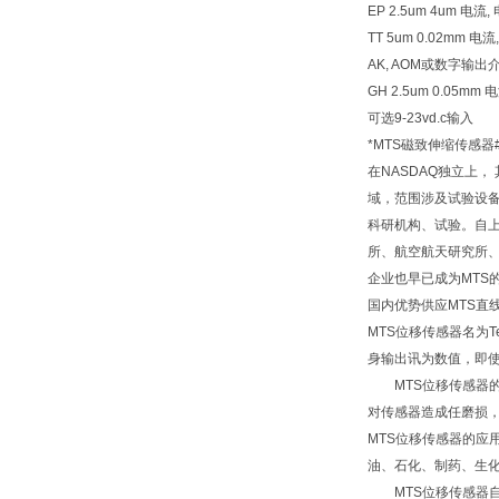
EP 2.5um 4um 电
TT 5um 0.02mm
AK, AOM或数字输出介
GH 2.5um 0.05
可选9-23vd.c输入
*MTS磁致伸缩传感器
在NASDAQ独立上
域，范围涉及试验设备
科研机构、试验。自上
所、航空航天研究所、
企业也早已成为MTS
国内优势供应MTS直
MTS位移传感器名为
身输出讯为数值，即使
MTS位移传感器的
对传感器造成任磨损，
MTS位移传感器的
油、石化、制药、生
MTS位移传感器自