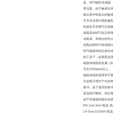
器、MTS磁性传感器
零问题，由于敏感元件
检出原件制造出的敏感
开关专业用代替机械
性接近开关都可以准确无
感器是由MTS自主研
动检测、承物台的停
优势品牌MTS传感器
MTS磁致伸缩位移
的工业下，如易受油
磁致伸缩指些金属（如
升至1500ppm以上。
磁致伸缩的原理并不
头的电子部件产生的
脉冲。这个返回信脉
是连续不断的，所以
由于传感器的输出信
RH 1um 4um 电流, 电
LH 5um 0.02mm 