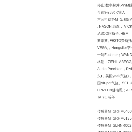
停止)数字脉冲,PWM脉
可选9-23vd.c输入
本公司优势MTS现货MTS现
, NASON 纳森， VI
,ASCO阿斯卡, HBM 
斯豪斯, FESTO费斯托, 
VEGA,，Hengstl
士能Euchner；WAN
格勒；ZIEHL-ABEGG施乐佰
Audio Precision
头)，美国ynai(气缸)
国Air-pot气缸。SCH
FRIZLEN佛瑞恩；
TAIYO 等等
传感器MTSRHM0400
传感器MTSRHM0135
传感器MTSLHNR002