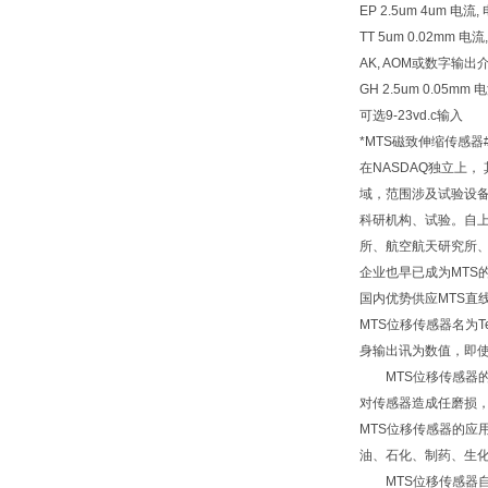
EP 2.5um 4um 电
TT 5um 0.02mm
AK, AOM或数字输出介
GH 2.5um 0.05
可选9-23vd.c输入
*MTS磁致伸缩传感器
在NASDAQ独立上
域，范围涉及试验设备
科研机构、试验。自上
所、航空航天研究所、
企业也早已成为MTS
国内优势供应MTS直
MTS位移传感器名为
身输出讯为数值，即使
MTS位移传感器的
对传感器造成任磨损，
MTS位移传感器的
油、石化、制药、生
MTS位移传感器自