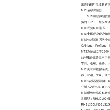
主要的钢厂改造和新
MTS位移传感器
MTS磁致伸缩位移
劣的工业下，如易受
MTS现货MTS型号
MTS中国现货现货销售
MTS传感器R-系列
CANbus、Profib
MTS系统成立于19
品和服务主要应用于
丰田、通用、福特、
MTS测试和模拟系统
界，宝钢、大众、通用
MTS传感器型示例1. RHM
公制, 02米电缆, 0-10
MTS磁致伸缩位移传感
常用型：RHM0100MD6
RHS1350MN021S2