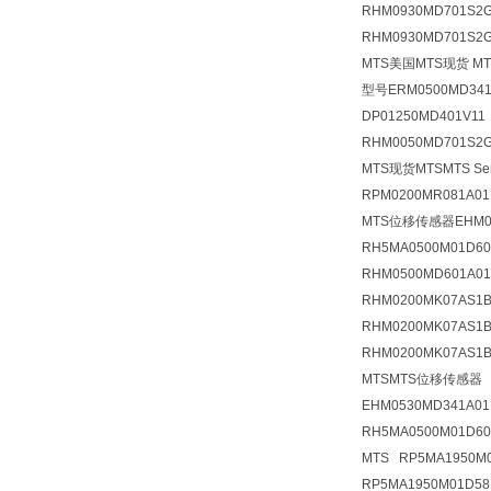
RHM0930MD701S2
RHM0930MD701S2
MTS美国MTS现货 MTS
型号ERM0500MD341
DP01250MD401V1
RHM0050MD701S2G
MTS现货MTSMTS S
RPM0200MR081A
MTS位移传感器EHM05
RH5MA0500M01D
RHM0500MD601A0
RHM0200MK07AS
RHM0200MK07AS1
RHM0200MK07AS1
MTSMTS位移传感器 
EHM0530MD341A
RH5MA0500M01D6
MTS RP5MA195
RP5MA1950M01D5