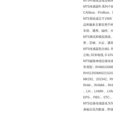
MTS中国现货现货销售
MTS传感器R-系列
CANbus、Profib
MTS系统成立于19
品和服务主要应用于
丰田、通用、福特、
MTS测试和模拟系统
界，宝钢、大众、通用
MTS传感器型示例1. RHM
公制, 02米电缆, 0-10
MTS磁致伸缩位移传感
常用型：RHM0100MD6
RHS1350MN021S2
MK292、201542、R
RHM-、RHMM-、RHM
、LH-、LHMR-、LHM
EPS-、PBS-、STC-
MTS位移传感器名为
身输出讯为数值，即使