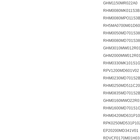
GHM1150MR022A0
RHM0080MK011S3B
RHM0080MPO11S3B
RH5MA0700M01D60
RHM0050MD701S38
RHM0080MD701S38
GHM3010MW012R0
GHM2000MW012R0
RHM0330MK101S1G
RPV1200MD601V02
RHM0230MD701S2B
RHM0250MD511C20
RHM0835MD701S2B
GHM0160MWO22R0
RHM1600MD701S1G
RHM0420MD631P1
RPK0250MD531P10
EP20200MD341V0
RDVCF0170M01H0