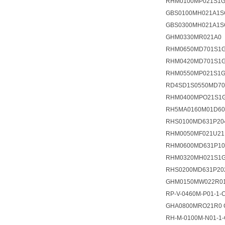
RHM0100MP021S1G
GBS0100MH021A1S
GBS0300MH021A1S
GHM0330MR021A0
RHM0650MD701S1G
RHM0420MD701S1G
RHM0550MP021S1G
RD4SD1S0550MD70
RHM0400MPO21S1G
RH5MA0160M01D60
RHS0100MD631P20
RHM0050MF021U21
RHM0600MD631P
RHM0320MH021S1G
RHS0200MD631P20
GHM0150MW022R0
RP-V-0460M-P01-1-
GHA0800MRO21R0 
RH-M-0100M-N01-1