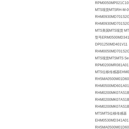
RPM0050MP021C10
MTS现货MTSRH-M-09
RHM0930MD701S2
RHM0930MD701S2
MTS美国MTS现货 MTS
型号ERM0500MD341
DP01250MD401V1
RHM0050MD701S2G
MTS现货MTSMTS S
RPM0200MR081A
MTS位移传感器EHM05
RH5MA0500M01D
RHM0500MD601A0
RHM0200MK07AS
RHM0200MK07AS1
RHM0200MK07AS1
MTSMTS位移传感器 
EHM0530MD341A
RH5MA0500M01D6