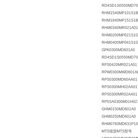
RD4SD1S0550MD70
RHM1540MP101S1
RHM1840MP151S1B
RHM0340MR021A01
RHM0200MP021S1G
RHM0400MP041S1G
GPK0300MD601A0
RD4SD1S0550MD70
RPS0420MR021A01
RPW0300MWD601A
RPS0300MD60AA01
RPS0300MH02AA01
RPS0300MR02AA01
RP5SA0300M01H02
GHM0150MD601A0
GHM0250MD601A0
RHM0760MD631P10
MTS现货MTS型号