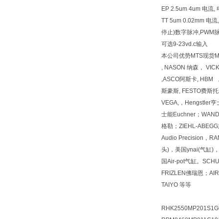
EP 2.5um 4um 电
TT 5um 0.02mm
停止)数字脉冲,PWM脉
可选9-23vd.c输入
本公司优势MTS现货MTS现
, NASON 纳森， VI
,ASCO阿斯卡, HBM 
斯豪斯, FESTO费斯托, 
VEGA,，Hengstl
士能Euchner；WAN
格勒；ZIEHL-ABEGG施乐佰
Audio Precision
头)，美国ynai(气缸)
国Air-pot气缸。SCH
FRIZLEN佛瑞恩；
TAIYO 等等
RHK2550MP201S1G