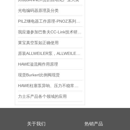
光电编码器原理及分类
PILZ继电器工作原理-PNOZ系列优势特性
我应邀参加巴鲁夫CC-Link技术研讨会
莱宝真空泵如正确使用
原装ALLWEILER泵，ALLWEILER现货
HAWE溢流阀作用原理
现货Burkert比例阀现货
HAWE柱塞泵异响、压力不稳常见故障原因与处理方案
力士乐产品各个领域的应用
关于我们
热销产品