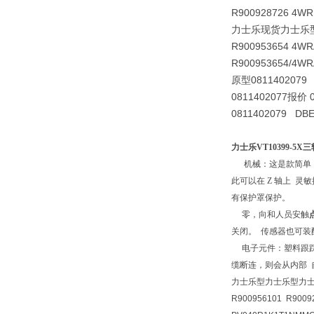
R900928726 4WR
力士乐现货力士乐型力士
R900953654 4WR
R900953654/4WR
原型0811402079 
0811402077报价 
0811402079 DBE
力士乐VT10399-5
机械：这是款简单，
此可以在 Z 轴上 
有保护罩保护。
零，向和人员安触
关闭。 传感器也可装
电子元件：塑料跟踪电
缆断连，则会从内部
力士乐型力士乐型力
R900956101 R9009