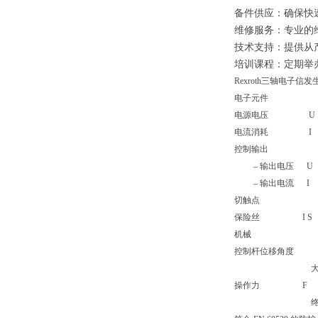
备件供应：确保快
维修服务：专业的
技术支持：提供从
培训课程：定期举
Rexroth三轴电子
电子元件
电源电压 U ±15
电流消耗 I 大
控制输出
– 输出电压 U z
– 输出电流 I zu
切触点 2 A，z
保险丝 I S 
机械
控制杆位移角度 
大约 20 °（
操作力 F 起始
终值大约 