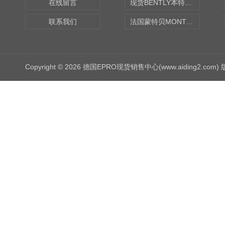
在线留言
现货BENTLY本特利轴向振动监测探头
联系我们
法国蒙特贝MONTABERT打壳机凿岩机Z92
Copyright © 2026 德国EPRO现货销售中心(www.aiding2.com