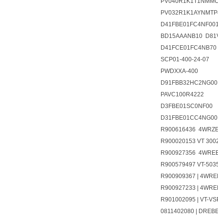
PV040R1K1T1NMM
PV032R1K1AYNMTP
D41FBE01FC4NF001
BD15AAANB10 D81
D41FCE01FC4NB70
SCP01-400-24-07
PWDXXA-400
D91FBB32HC2NG00
PAVC100R4222
D3FBE01SC0NF00
D31FBE01CC4NG00
R900616436 4WRZE
R900020153 VT 3002
R900927356 4WREE
R900579497 VT-503
R900909367 | 4WRE
R900927233 | 4WRE
R901002095 | VT-VS
0811402080 | DREB