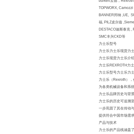
burkert宝德，Rexr
TOPWORX, Camozz
BANNER邦纳 ,UE, 
福, PILZ皮尔兹 ,Siem
DESTACO迪斯泰克 , F
SMC丰兴CKD等
力士乐型号
力士乐力士乐现货力士乐型
力士乐现货力士乐介
力士乐REXROTH力
力士乐型号力士乐力士乐现
力士乐（Rexroth
为各类机械设备和系
力士乐品牌历史与背
力士乐的历史可追溯至
一步巩固了其在传动与
提供符合中国市场需
产品与技术
力士乐的产品线涵盖