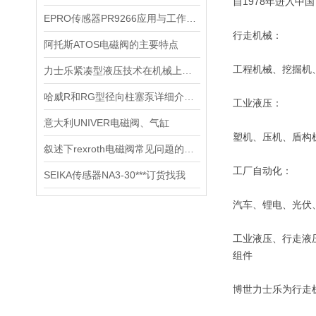
自1978年进入中
EPRO传感器PR9266应用与工作原理
行走机械：
阿托斯ATOS电磁阀的主要特点
工程机械、挖掘机
力士乐紧凑型液压技术在机械上的使用
哈威R和RG型径向柱塞泵详细介绍|HAWE径向柱塞泵
工业液压：
意大利UNIVER电磁阀、气缸
塑机、压机、盾构
叙述下rexroth电磁阀常见问题的理办法
工厂自动化：
SEIKA传感器NA3-30***订货找我
汽车、锂电、光伏
工业液压、行走液
组件
博世力士乐为行走