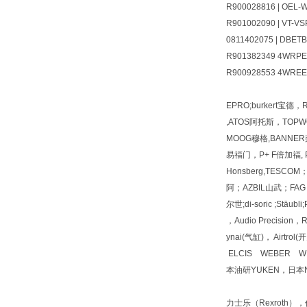
R900028816 | OEL-
R901002090 | VT-VS
0811402075 | DBET
R901382349 4WRPEH
R900928553 4WRE
EPRO;burkert宝德
,ATOS阿托斯，TOPWO
MOOG穆格,BANNER邦
易福门，P+ F倍加福, PI
Honsberg,TESC
阿；AZBIL山武；FAG 
尔世;di-soric ;Stäu
，Audio Precisio
ynai(气缸)， Airt
ELCIS WEBER W
本油研YUKEN，日本N
力士乐（Rexroth