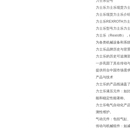
力士乐型号
力士乐力士乐现货力士乐型
力士乐现货力士乐介
力士乐REXROTH力
力士乐型号力士乐力士乐现
力士乐（Rexroth
为各类机械设备和系
力士乐品牌历史与背
力士乐的历史可追溯至
一步巩固了其在传动与
提供符合中国市场需
产品与技术
力士乐的产品线涵盖
力士乐液压元件：如
能和稳定性能著称。
力士乐电气自动化产品
测性维护。
气动元件：包括气缸
传动与机械组件：如