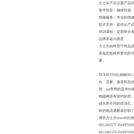
力士乐不仅注重产品
备件供应：确保快速
维修服务：专业的维
技术支持：提供从产
培训课程：定期举办
品牌承诺与愿景
力士乐始终坚守对品
更低的能耗和更优的可
量。
REXROTH比例阀
向、流量、速度和其
用，zui常用的是单
电磁阀里有密闭的腔
或关闭不同的排油孔
铁的电流通断就控制
博世力士乐rexroth比
0811403577 4WRPNH6
0811403576 4WRPNH