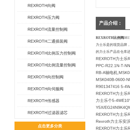
REXROTH向阀
REXROTH压力阀
产品介绍：
REXROTH流量控制阀
REXROTH比例阀
08
REXROTH二通插装阀
力士乐是的现货品牌
的力士乐产品在仓库
REXROTH比例压力控制阀
REXROTH力士乐
REXROTH比例流量控制阀
PPC-R22.1N-T-N
RB-A轴电机;MSK0
REXROTH向控制阀
MSK040B-0600-
R901347416 5-4
REXROTH向伺服阀
REXROTH力士乐
力士乐个5-4WE10Y5
REXROTH传感器
Y5X/EG24N9K4Q
REXROTH过滤器滤芯
REXROTH力士乐
Rexroth力士乐安
点击更多分类
REXROTH力士乐R90