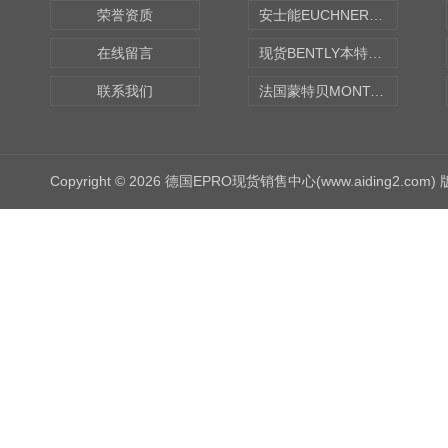
荣誉资质
安士能EUCHNER中国现货
在线留言
现货BENTLY本特利轴向振动监测探头
联系我们
法国蒙特贝MONTABERT打壳机凿岩机Z92
Copyright © 2026 德国EPRO现货销售中心(www.aiding2.com