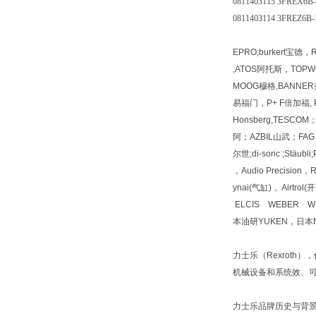
0811403115 3FREX6B
0811403114 3FREZ6B
EPRO;burkert宝德
,ATOS阿托斯，TOPWO
MOOG穆格,BANNER邦
易福门，P+ F倍加福, PI
Honsberg,TESC
阿；AZBIL山武；FAG 
尔世;di-soric ;Stäu
，Audio Precisio
ynai(气缸)， Airt
ELCIS WEBER W
本油研YUKEN，日本N
力士乐（Rexroth
机械设备和系统效、
力士乐品牌历史与背