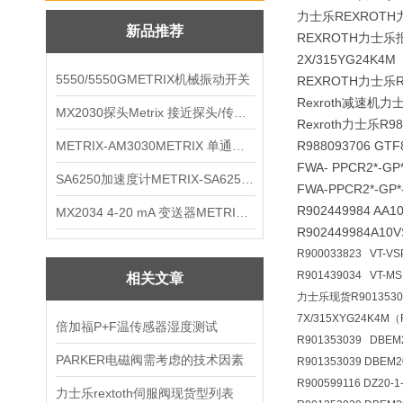
力士乐REXROTH力
新品推荐
REXROTH力士乐报价R
2X/315YG24K4M
5550/5550GMETRIX机械振动开关
REXROTH力士乐
Rexroth减速机
MX2030探头Metrix 接近探头/传感器
Rexroth力士乐R98
METRIX-AM3030METRIX 单通道报警监视器
R988093706 GTF8
FWA- PPCR2*-GP
SA6250加速度计METRIX-SA6250 频加速度计
FWA-PPCR2*-
R902449984 AA
MX2034 4-20 mA 变送器METRIXMX2034 4-20变送器
R902449984A1
R900033823 VT-VS
R901439034 VT-M
相关文章
力士乐现货R90135303
7X/315XYG24K4M
倍加福P+F温传感器湿度测试
R901353039 DBE
PARKER电磁阀需考虑的技术因素
R901353039 DBEM
R900599116 DZ20
力士乐rextoth伺服阀现货型列表