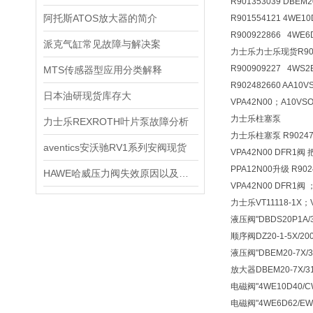
R901353039 DBEM
阿托斯ATOS放大器的简介
R901554121 4WE1
R900922866 4WE
派克气缸常见故障与解决案
力士乐力士乐现货R90090
R900909227 4WS2
MTS传感器型应用分类解释
R902482660 AA10
日本油研现货库存大
VPA42N00；A10VSO
力士乐柱塞泵
力士乐REXROTH叶片泵故障分析
力士乐柱塞泵 R902473
aventics安沃驰RV1系列安阀现货
VPA42N00 DFR1阀 
PPA12N00升级 R902
HAWE哈威压力阀失效原因以及常用型
VPA42N00 DFR1阀 
力士乐VT11118-1X；V
液压阀
"DBDS20P1A
顺序阀
DZ20-1-5X/
液压阀
"DBEM20-7X
放大器
DBEM20-7X
电磁阀
"4WE10D40/
电磁阀
"4WE6D62/E