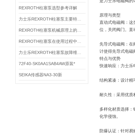
是力士乐电磁阀的
REXROTH柱塞泵选型参考详解
原理与类型
力士乐REXROTH柱塞泵主要特点及功能
直动式电磁阀：这
位，关闭阀门。直
REXROTH柱塞泵机械原理上的阐述
REXROTH柱塞泵在使用过程中需要遵守的原则！
先导式电磁阀：在
计使得先导式电磁
力士乐REXROTH柱塞泵故障维修护理
特点与优势
72F40-SK0AA1SAB4AW原装*
快速响应：力士乐
SEIKA传感器NA3-30新
结构紧凑：设计精
耐久性：采用优质
多样化材质选择：
化学侵蚀。
防爆认证：针对易