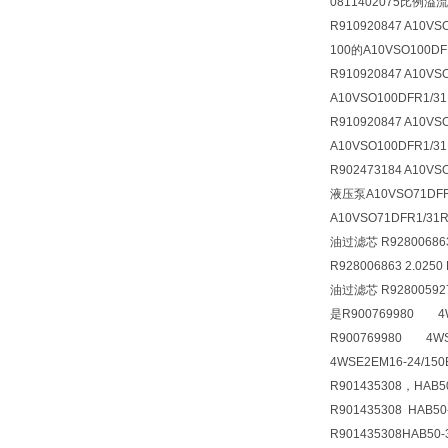
0811402075比例溢流阀
R910920847 A10VS
100的A10VSO100DFR
R910920847 A10VS
A10VSO100DFR1/31
R910920847 A10VS
A10VSO100DFR1/3
R902473184 A10VS
液压泵A10VSO71DFR1
A10VSO71DFR1/31
油过滤芯 R9280068
R928006863 2.0250
油过滤芯 R928005927 
是R900769980 4WS
R900769980 4WSE
4WSE2EM16-24/150
R901435308，HAB
R901435308 HAB50-
R901435308
HAB50-