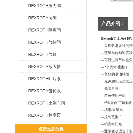
REXROTH压力阀
REXROTH向阀
产品介绍：
REXROTH隔离阀
Rexroth力士乐A
REXROTH气控阀
––采用斜盘设计的
––流量与传动速度
REXROTH气缸
––可通过调节斜盘
REXROTH放大器
––2个壳体泄油口
––良好的吸油特性
REXROTH叶片泵
––允许280 bar连续
––低噪音等
REXROTH齿轮泵
––超长使用寿命
REXROTH比例向阀
––传动轴的可能轴向
––功率/重量比
REXROTH柱塞泵
––控制范围广
––响应时间短
点击更多分类
––通轴驱动适合于安装