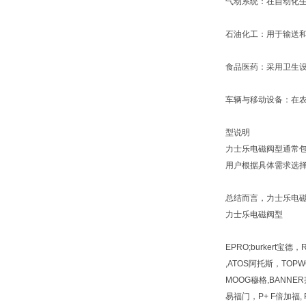
气动系统：在自动化
石油化工：用于输送
食品医药：采用卫生
车辆与移动设备：在
型说明
力士乐电磁阀型通常包
用户根据具体需求选
总结而言，力士乐电
力士乐电磁阀型
EPRO;burkert宝德
,ATOS阿托斯，TOPWO
MOOG穆格,BANNER邦
易福门，P+ F倍加福, PI