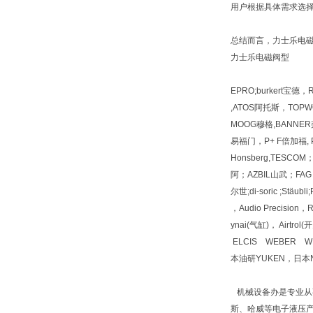
用户根据具体需求选
总结而言，力士乐电
力士乐电磁阀型
EPRO;burkert宝德
,ATOS阿托斯，TOPWO
MOOG穆格,BANNER邦
易福门，P+ F倍加福, PI
Honsberg,TESC
阿；AZBIL山武；FAG 
尔世;di-soric ;Stäu
，Audio Precisio
ynai(气缸)， Airt
ELCIS WEBER W
本油研YUKEN，日本N
机械设备办是专业从
斯、哈威等电子液压产品