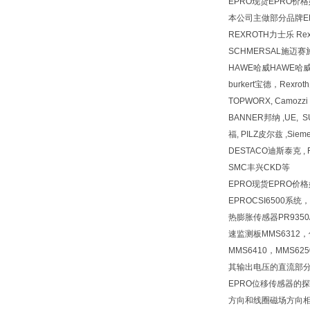
EPRO现货EPRO价
本公司主做部分品牌EP
REXROTH力士乐 R
SCHMERSAL施迈赛
HAWE哈威HAWE哈
burkert宝德，Rexr
TOPWORX, Camozz
BANNER邦纳 ,UE, 
福, PILZ皮尔兹 ,Siem
DESTACO迪斯泰克 , F
SMC丰兴CKD等
EPRO现货EPRO价
EPROCSI6500系统，
热膨胀传感器PR9350
速监测板MMS6312，
MMS6410，MM
其输出电压的直流部
EPRO位移传感器
方向和线圈磁场方向