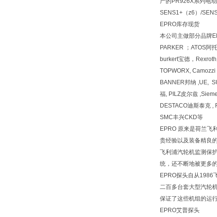
产的PR926X系列
SENS1+（z6）/S
EPRO库存现货
本公司主做部分品牌EPR
PARKER ；ATOS
burkert宝德，Rexr
TOPWORX, Camozz
BANNER邦纳 ,UE, 
福, PILZ皮尔兹 ,Siem
DESTACO迪斯泰克 , F
SMC丰兴CKD等
EPRO 原来是荷兰
贵经验以及装备精良的
飞利浦汽轮机监测保护
统，还不断地被更多的
EPRO探头自从19
二百多台套大型汽轮机上
保证了这些机组的运行
EPRO艾普探头