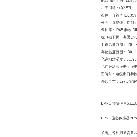
电流消耗：约 100mA/
功率消耗：约2.5瓦
条件：（符合 IEC359
外壳：抗腐蚀，铝制
保护等：IP65 参照 DI
抗电磁干扰：参照EN550
工作温度范围：-20…
存储温度范围：-30…
允许相对湿度：0…9
允许振动和撞击：撞击：2
安装向：电缆出口参照
外形尺寸：127.5mm×1
EPRO 模块 MMS3110/
EPRO偏心传感器PR64
了满足各种测量需要和