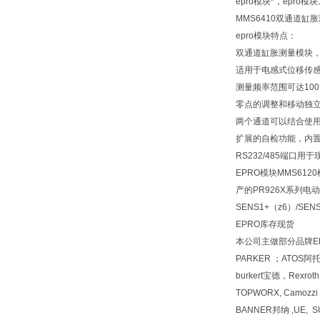
epro模块*，epro
MMS6410双通道缸胀
epro模块特点：
双通道缸胀测量模块
适用于电感式位移传感器P
测量频率范围可达100
零点的调整和移动独
两个通道可以结合使
扩展的自检功能，内
RS232/485端口
EPRO模块MMS612
产的PR926X系列
SENS1+（z6）/S
EPRO库存现货
本公司主做部分品牌EPR
PARKER ；ATOS
burkert宝德，Rexr
TOPWORX, Camozz
BANNER邦纳 ,UE, 