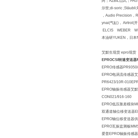
阿；AZBIL山武；FAG 
尔世;di-soric ;Stäu
，Audio Precisio
ynai(气缸)， Airt
ELCIS WEBER W
本油研YUKEN，日本N
艾默生现货 epro现货
EPROCSI转速变送器M
EPRO传感器PR9350/
EPRO电涡流传感器艾默
PR6423/10R-01
EPRO轴振传感器艾
CON021/916-160
EPRO低压胀差模块MM
双通道轴位移变送器E
EPRO轴位移变送器
EPRO瓦振监测板MMS
爱普EPRO轴振传感器探头