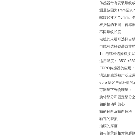
传感器带有安装螺纹
测量范围为1mm至20
螺纹尺寸为Φ6mm、Φ
根据型的不同，传感
不同螺纹长度；
电缆的末端可选择自
电缆可选择铠装或非
1 m电缆可选择有接
适用温度：-35℃-+38
EPRO传感器的应用：
涡流传感器被广泛应
epro 给客户多种
可测量下列物理量：
旋转部分和固定部分
轴的振动和偏心
轴的径向及轴向位移
轴瓦的磨损
油膜的厚度
轴与轴承的相对热膨