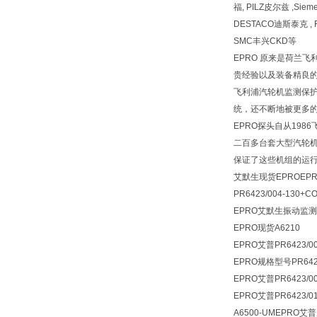
福, PILZ皮尔兹 ,Siem
DESTACO迪斯泰克 , F
SMC丰兴CKD等
EPRO 原来是荷兰
贵经验以及装备精良的
飞利浦汽轮机监测保护
统，还不断地被更多的
EPRO探头自从19
二百多台套大型汽轮机上
保证了这些机组的运行
艾默生现货EPROEPRO
PR6423/004-130+
EPRO艾默生振动监测仪 M
EPRO现货A6210
EPRO艾普PR6423/00
EPRO规格型号PR6424
EPRO艾普PR6423/00
EPRO艾普PR6423/01
A6500-UMEPRO艾普