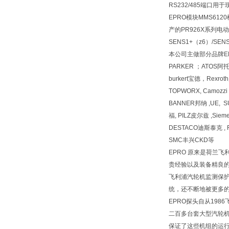
RS232/485端口
EPRO模块MMS612
产的PR926X系列
SENS1+（z6）/S
本公司主做部分品牌EPR
PARKER ；ATOS
burkert宝德，Rexr
TOPWORX, Camozz
BANNER邦纳 ,UE, 
福, PILZ皮尔兹 ,Siem
DESTACO迪斯泰克 , F
SMC丰兴CKD等
EPRO 原来是荷兰
贵经验以及装备精良的
飞利浦汽轮机监测保护
统，还不断地被更多的
EPRO探头自从19
二百多台套大型汽轮机上
保证了这些机组的运行