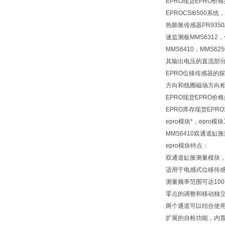
EPRO现货EPRO价
EPROCSI6500系统，
热膨胀传感器PR9350
速监测板MMS6312，
MMS6410，MM
其输出电压的直流部
EPRO位移传感器
方向和线圈磁场方向
EPRO现货EPRO价
EPRO库存现货EPR
epro模块*，epro
MMS6410双通道缸胀
epro模块特点：
双通道缸胀测量模块
适用于电感式位移传感器P
测量频率范围可达100
零点的调整和移动独
两个通道可以结合使
扩展的自检功能，内