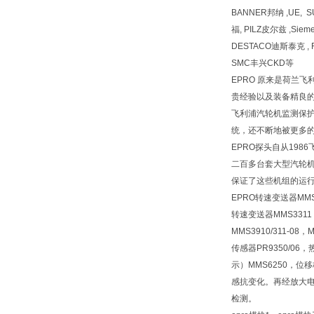
BANNER邦纳 ,UE, 
福, PILZ皮尔兹 ,Siem
DESTACO迪斯泰克 , F
SMC丰兴CKD等
EPRO 原来是荷兰
贵经验以及装备精良的
飞利浦汽轮机监测保护
统，还不断地被更多的
EPRO探头自从19
二百多台套大型汽轮机上
保证了这些机组的运行
EPRO转速变送器MMS3
转速变送器MMS3311
MMS3910/311-08
传感器PR9350/06
示）MMS6250，位移
感抗变化。再经放大
检测。