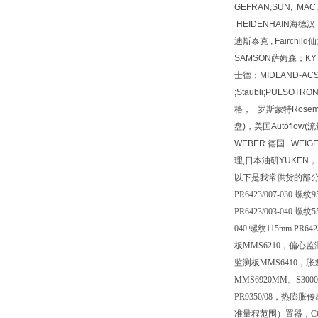
GEFRAN,SUN, MA
HEIDENHAIN海德汉 
迪斯泰克 , Fairchi
SAMSON萨姆森；KYT
士德；MIDLAND-ACS；
;Stäubli;PULSOTR
格， 罗斯蒙特Rosemoun
盘)，美国Autoflow
WEBER 德国 WEIG
理,日本油研YUKEN，
以下是我常供货的部
PR6423/007-030 螺纹
PR6423/003-040 螺纹5
040 螺纹115mm PR6
板MMS6210，偏心监
监测板MMS6410，胀
MMS6920MM。S30
PR9350/08，热膨胀传
准量程范围）置器，CON0