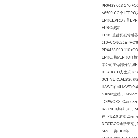
PR6423/013-140 
A6500-CC个1EPR
EPROEPRO艾普EPRO
EPRO现货
EPRO艾普瓦振传感器\PR
110+CON021EPRO
PR6423/010-110+
EPRO现货EPRO价
本公司主做部分品牌EP
REXROTH力士乐 R
SCHMERSAL施迈赛
HAWE哈威HAWE哈
burkert宝德，Rexr
TOPWORX, Camozz
BANNER邦纳 ,UE, 
福, PILZ皮尔兹 ,Siem
DESTACO迪斯泰克 , F
SMC丰兴CKD等