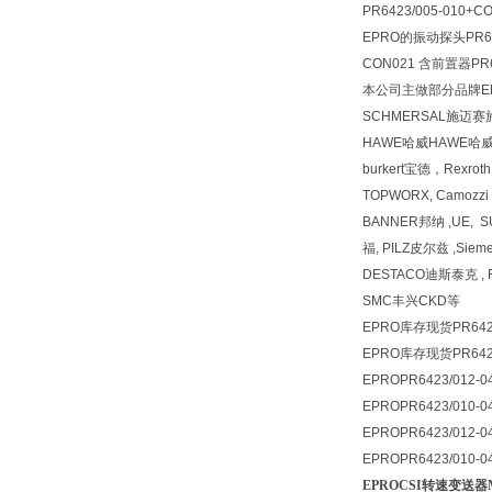
PR6423/005-010+
EPRO的振动探头PR6423
CON021 含前置器PR64
本公司主做部分品牌EP
SCHMERSAL施迈赛
HAWE哈威HAWE哈
burkert宝德，Rexr
TOPWORX, Camozz
BANNER邦纳 ,UE, 
福, PILZ皮尔兹 ,Siem
DESTACO迪斯泰克 , F
SMC丰兴CKD等
EPRO库存现货PR6423
EPRO库存现货PR6423
EPRO
PR6423/012
EPRO
PR6423/010
EPRO
PR6423/012-
EPRO
PR6423/010
EPROCSI转速变送器M