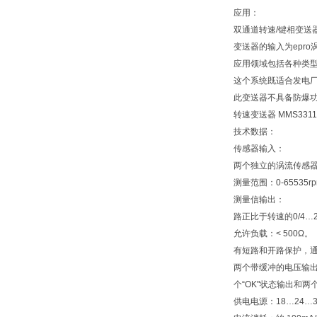
应用：
双通道转速/键相变送
变送器的输入为epro涡流
应用领域包括各种类
这个系统既适合发电
此变送器不具备防爆
转速变送器 MMS3311
技术数据：
传感器输入：
两个独立的涡流传感器输入。
测量范围：0-65535r
测量信输出：
路正比于转速的0/4…
允许负载：< 500Ω。
有短路和开路保护，
两个带缓冲的电压输出
个“OK"状态输出和两
供电电源：18…24…