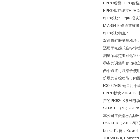
EPRO现货EPRO价
EPRO库存现货EPR
epro模块*，epro
MMS6410双通道缸胀
epro模块特点：
双通道缸胀测量模块
适用于电感式位移传感器P
测量频率范围可达100
零点的调整和移动独
两个通道可以结合使
扩展的自检功能，内
RS232/485端口
EPRO模块MMS612
产的PR926X系列
SENS1+（z6）/S
本公司主做部分品牌EPR
PARKER ；ATOS
burkert宝德，Rexr
TOPWORX, Camozz