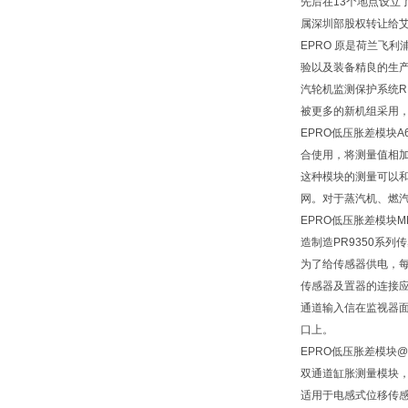
先后在13个地点设立
属深圳部股权转让给
EPRO 原是荷兰飞
验以及装备精良的生产
汽轮机监测保护系统R
被更多的新机组采用，
EPRO低压胀差模块
合使用，将测量值相
这种模块的测量可以和
网。对于蒸汽机、燃
EPRO低压胀差模块MM
造制造PR9350系列
为了给传感器供电，每个通
传感器及置器的连接应
通道输入信在监视器面板
口上。
EPRO低压胀差模块@
双通道缸胀测量模块
适用于电感式位移传感器P