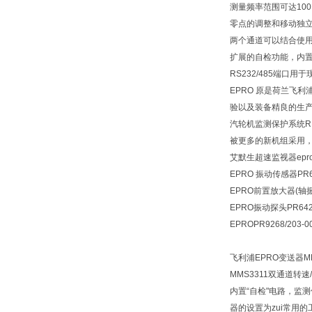
测量频率范围可达100
零点的调整和移动独
两个通道可以结合使
扩展的自检功能，内
RS232/485端口
EPRO 原是荷兰飞
验以及装备精良的生产
汽轮机监测保护系统R
被更多的新机组采用，
艾默生超速监视器
ep
EPRO 振动传感器PR642
EPRO前置放大器(轴振)PR
EPRO振动探头PR6423
EPROPR9268/203-0
飞利浦EPRO变送器M
MMS3311双通道
内置“自检"电路，监
器的设置为zui常用