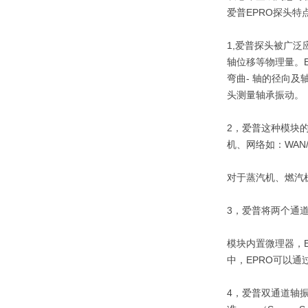
爱普EPRO探头特
1,爱普探头被广
轴位移等物理量。E
弯曲- 轴的径向及
头测量轴承振动。
2，爱普这种模块
机、网络如：WAN
对于蒸汽机、燃汽
3，爱普将两个通
模块内置微理器，E
中，EPRO可以
4，爱普双通道轴振