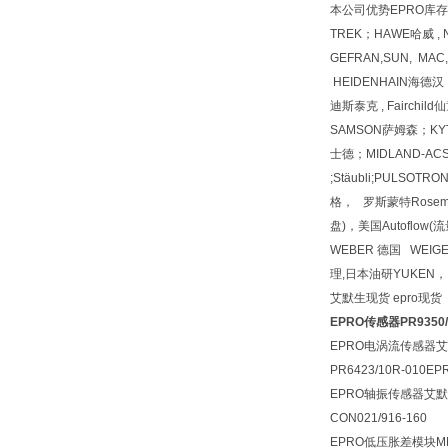
本公司优势EPRO库存EPR
TREK；HAWE哈威 , 
GEFRAN,SUN, MA
HEIDENHAIN海德汉 
迪斯泰克 , Fairchi
SAMSON萨姆森；KYT
士德；MIDLAND-ACS；
;Stäubli;PULSOTR
格， 罗斯蒙特Rosemoun
盘)，美国Autoflow
WEBER 德国 WEIG
理,日本油研YUKEN，
艾默生现货 epro现货
EPRO传感器PR9350/
EPRO电涡流传感器艾默
PR6423/10R-01
EPRO轴振传感器艾
CON021/916-160
EPRO低压胀差模块MM