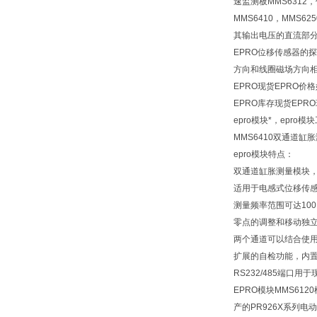
速监测板MMS6312，
MMS6410，MM
其输出电压的直流部
EPRO位移传感器
方向和线圈磁场方向
EPRO现货EPRO价
EPRO库存现货EPR
epro模块*，epro
MMS6410双通道缸胀
epro模块特点：
双通道缸胀测量模块
适用于电感式位移传感器P
测量频率范围可达100
零点的调整和移动独
两个通道可以结合使
扩展的自检功能，内
RS232/485端口
EPRO模块MMS612
产的PR926X系列