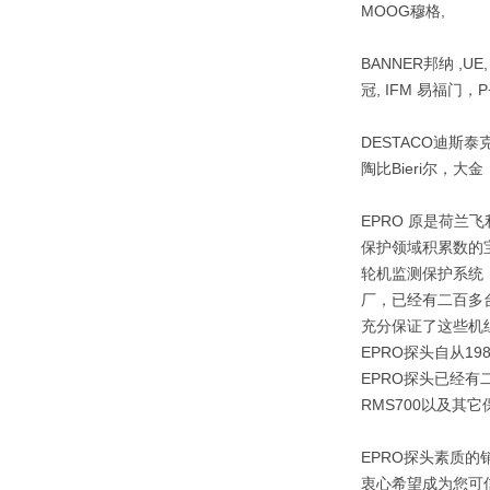
MOOG穆格,
BANNER邦纳 ,UE
冠, IFM 易福门，P+
DESTACO迪斯泰克 ,
陶比Bieri尔，大
EPRO 原是荷兰
保护领域积累数的
轮机监测保护系统：
厂，已经有二百多台
充分保证了这些机
EPRO探头自从1
EPRO探头已经有
RMS700以及其
EPRO探头素质
衷心希望成为您可