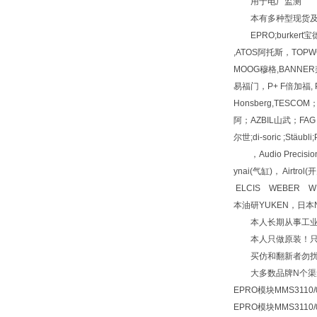
用于电厂监测
本有多种型现货及
EPRO;burkert宝德
,ATOS阿托斯，TOPWO
MOOG穆格,BANNER邦
易福门，P+ F倍加福, PI
Honsberg,TESC
阿；AZBIL山武；FAG 
尔世;di-soric ;Stäu
，Audio Precisio
ynai(气缸)， Airt
ELCIS WEBER W
本油研YUKEN，日本N
本人长期从事工业自动
本人只做原装！只
买仿和翻新者勿扰
大多数品牌N个渠
EPRO模块MMS3110/0
EPRO模块MMS3110/0