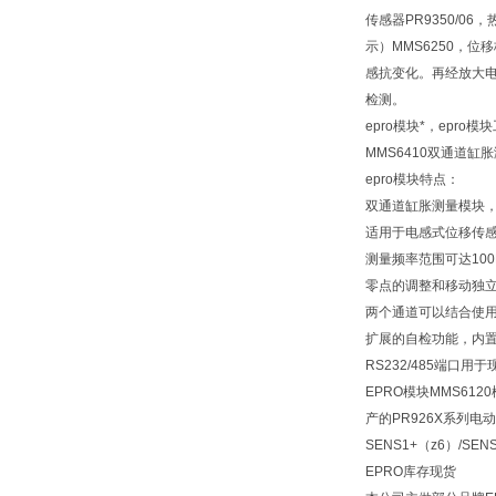
传感器PR9350/06
示）MMS6250，位移
感抗变化。再经放大
检测。
epro模块*，epro
MMS6410双通道缸胀
epro模块特点：
双通道缸胀测量模块
适用于电感式位移传感器P
测量频率范围可达100
零点的调整和移动独
两个通道可以结合使
扩展的自检功能，内
RS232/485端口
EPRO模块MMS612
产的PR926X系列
SENS1+（z6）/S
EPRO库存现货