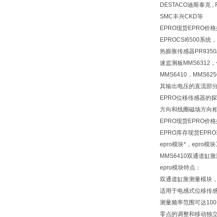
DESTACO迪斯泰克 , F
SMC丰兴CKD等
EPRO现货EPRO价
EPROCSI6500系统，
热膨胀传感器PR9350
速监测板MMS6312，
MMS6410，MM
其输出电压的直流部
EPRO位移传感器
方向和线圈磁场方向
EPRO现货EPRO价
EPRO库存现货EPR
epro模块*，epro
MMS6410双通道缸胀
epro模块特点：
双通道缸胀测量模块
适用于电感式位移传感器P
测量频率范围可达100
零点的调整和移动独