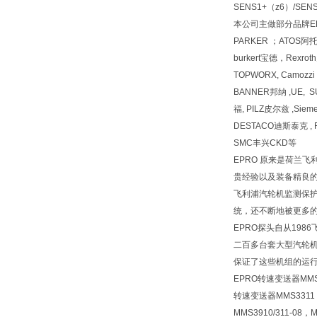
SENS1+（z6）/S
本公司主做部分品牌EPR
PARKER ；ATOS
burkert宝德，Rexr
TOPWORX, Camozz
BANNER邦纳 ,UE, 
福, PILZ皮尔兹 ,Siem
DESTACO迪斯泰克 , F
SMC丰兴CKD等
EPRO 原来是荷兰
贵经验以及装备精良的
飞利浦汽轮机监测保护
统，还不断地被更多的
EPRO探头自从19
二百多台套大型汽轮机上
保证了这些机组的运行
EPRO转速变送器MMS3
转速变送器MMS3311
MMS3910/311-08