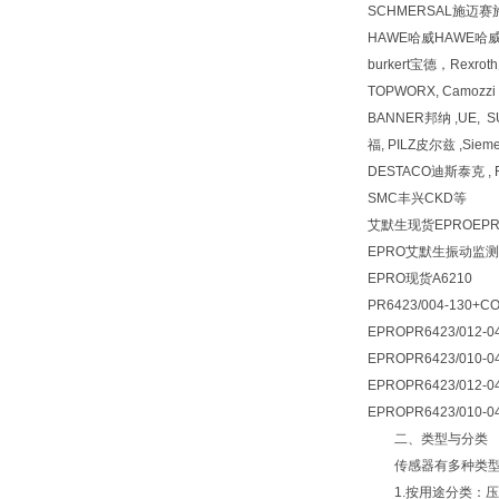
SCHMERSAL施迈赛
HAWE哈威HAWE哈
burkert宝德，Rexr
TOPWORX, Camozz
BANNER邦纳 ,UE, 
福, PILZ皮尔兹 ,Siem
DESTACO迪斯泰克 , F
SMC丰兴CKD等
艾默生现货EPROEPRO
EPRO艾默生振动监测仪 M
EPRO现货A6210
PR6423/004-130+
EPRO
PR6423/012
EPRO
PR6423/010
EPRO
PR6423/012-
EPRO
PR6423/010
二、类型与分类
传感器有多种类型，
1.按用途分类：压