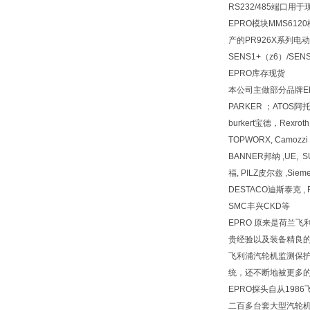
RS232/485端口
EPRO模块MMS612
产的PR926X系列
SENS1+（z6）/S
EPRO库存现货
本公司主做部分品牌EPR
PARKER ；ATOS
burkert宝德，Rexr
TOPWORX, Camozz
BANNER邦纳 ,UE, 
福, PILZ皮尔兹 ,Siem
DESTACO迪斯泰克 , F
SMC丰兴CKD等
EPRO 原来是荷兰
贵经验以及装备精良的
飞利浦汽轮机监测保护
统，还不断地被更多的
EPRO探头自从19
二百多台套大型汽轮机上