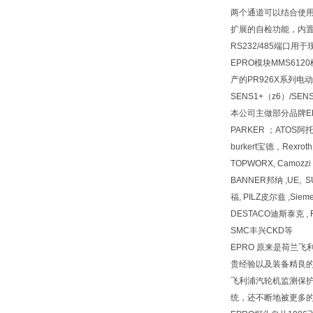
两个通道可以结合使
扩展的自检功能，内
RS232/485端口
EPRO模块MMS612
产的PR926X系列
SENS1+（z6）/S
本公司主做部分品牌EPR
PARKER ；ATOS
burkert宝德，Rexr
TOPWORX, Camozz
BANNER邦纳 ,UE, 
福, PILZ皮尔兹 ,Siem
DESTACO迪斯泰克 , F
SMC丰兴CKD等
EPRO 原来是荷兰
贵经验以及装备精良的
飞利浦汽轮机监测保护
统，还不断地被更多的