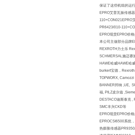
保证了这些机组的运行
EPRO艾普瓦振传感器\PR
110+CON021EPRO
PR6423/010-110+
EPRO现货EPRO价
本公司主做部分品牌EP
REXROTH力士乐 R
SCHMERSAL施迈赛
HAWE哈威HAWE哈
burkert宝德，Rexr
TOPWORX, Camozz
BANNER邦纳 ,UE, 
福, PILZ皮尔兹 ,Siem
DESTACO迪斯泰克 , F
SMC丰兴CKD等
EPRO现货EPRO价
EPROCSI6500系统，
热膨胀传感器PR9350