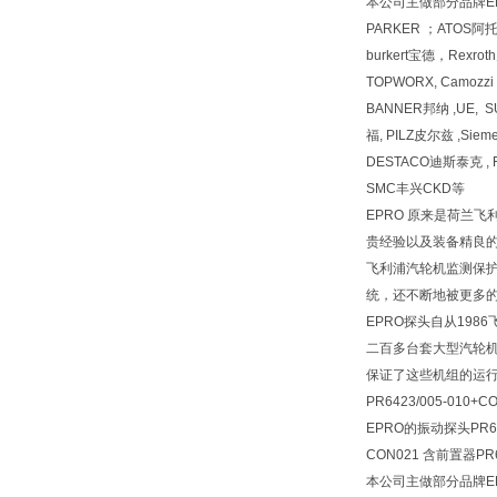
本公司主做部分品牌EPR
PARKER ；ATOS
burkert宝德，Rexr
TOPWORX, Camozz
BANNER邦纳 ,UE, 
福, PILZ皮尔兹 ,Siem
DESTACO迪斯泰克 , F
SMC丰兴CKD等
EPRO 原来是荷兰
贵经验以及装备精良的
飞利浦汽轮机监测保护
统，还不断地被更多的
EPRO探头自从19
二百多台套大型汽轮机上
保证了这些机组的运行
PR6423/005-010+
EPRO的振动探头PR6423
CON021 含前置器PR64
本公司主做部分品牌EP