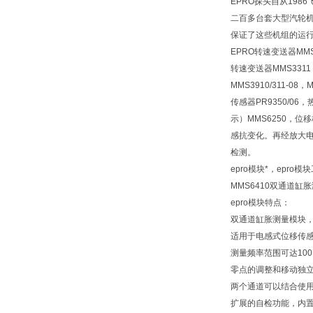
EPRO探头自从19
二百多台套大型汽轮机上
保证了这些机组的运行
EPRO转速变送器MMS3
转速变送器MMS3311
MMS3910/311-08
传感器PR9350/06
示）MMS6250，位移
感抗变化。再经放大
检测。
epro模块*，epro
MMS6410双通道缸胀
epro模块特点：
双通道缸胀测量模块
适用于电感式位移传感器P
测量频率范围可达100
零点的调整和移动独
两个通道可以结合使
扩展的自检功能，内