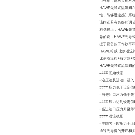
节作用，能够实现对
HAWE先导式溢流
性，能够迅速感知系
该阀还具有良好的调
料选择上，HAWE先
总的说，HAWE先
提了设备的工作效率
HAWE哈威 比例溢流阀
比例溢流阀+放大器+支架PM
HAWE先导式溢流阀
#### 初始状态
- 液压油从进油口进
#### 压力低于设定值
- 当进油口压力低于
#### 压力达到设定值
- 当进油口压力升至
#### 溢流稳压
- 主阀芯下腔压力于
通过先导阀的开启和