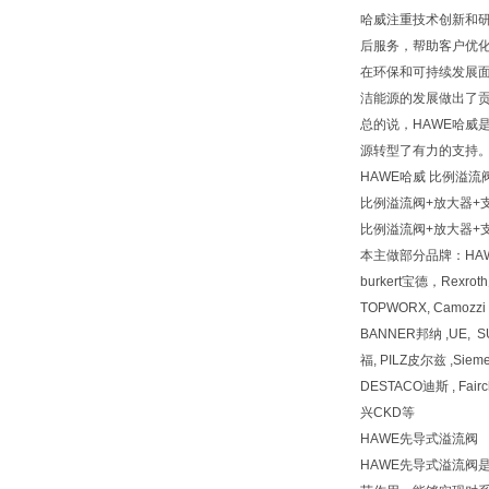
哈威注重技术创新和
后服务，帮助客户优
在环保和可持续发展
洁能源的发展做出了
总的说，HAWE哈
源转型了有力的支持
HAWE哈威 比例溢流阀
比例溢流阀+放大器+支架PM
比例溢流阀+放大器+支架PM
本主做部分品牌：HA
burkert宝德，Rexr
TOPWORX, Camozz
BANNER邦纳 ,UE, 
福, PILZ皮尔兹 ,Siem
DESTACO迪斯 , Fai
兴CKD等
HAWE先导式溢流阀
HAWE先导式溢流