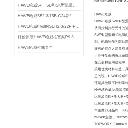
HAWE电磁阀TQ4P-A
HAWE哈威SF、SD和SK型流量阀产品详情介绍
HAWE哈威
HAWE哈威SE2-3/15B-G24新*
HAWE哈威SWPN
HAWE哈威电磁阀SEH2-3/22F-P-G24**
从而控制执行元件的
SWPN型滑阀式电
好价原装HAWE哈威柱塞泵R9.8
制。电磁铁作为驱动
HAWE哈威柱塞泵**
该阀的特点之是具有
于各种复杂的液压系
在安装和使用过程中
采用优质材料制造，
总的说，HAWE哈威
还是其他液压控制系统
HAWE哈威 比例溢流阀
比例溢流阀+放大器+支架PM
比例溢流阀+放大器+支架PM
本主做部分品牌：HAW
burkert宝德，Rexr
TOPWORX, Camozz