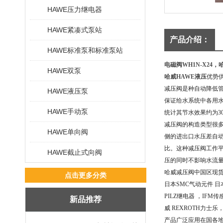
HAWE压力继电器
HAWE紧凑式泵站
产品介绍：
HAWE标准泵和标准泵站
电磁阀WH1N-X24，
HAWE双泵
哈威HAWE液压
优势
减压阀是种自动降低
HAWE液压泵
保证给水系统中各用
HAWE手动泵
统计其节水效果约为3
减压阀的构造类型很
HAWE单向阀
侧的进出口水压差自动
比。这种减压阀工作
HAWE截止式向阀
压的同时不影响水流
哈威减压阀中国区现货
点击更多分类
日本SMC气动元件 日
PILZ继电器 ，IFM
新品推荐
威 REXROTH力士
产品广泛应用在国各