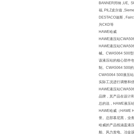
BANNER邦纳 ,UE, 
福, PILZ皮尔兹 ,Siem
DESTACO迪斯 , Fai
兴CKD等
HAWE哈威
HAWE液压站CWA5064
HAWE液压站CWA
械。CWA5064 
该液压站的核心部件
制。CWA5064 
CWA5064 S0
实际工况进行调整和
HAWE液压站CWA
品牌，其产品在设计
总的说，HAWE液压
HAWE哈威（HAWE
誉。总部慕尼黑，业
哈威的产品线涵盖液
舶、风力发电、冶金