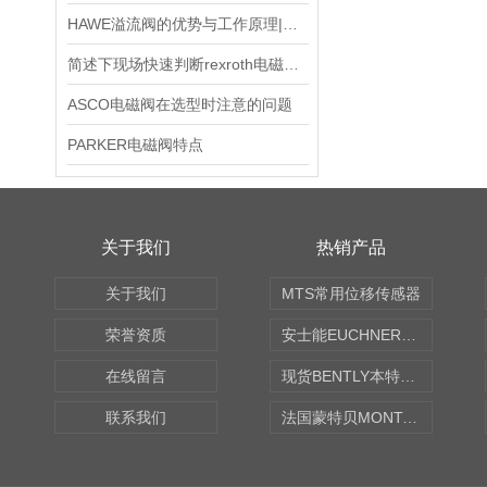
HAWE溢流阀的优势与工作原理|哈威HAWE溢流阀
简述下现场快速判断rexroth电磁阀好坏法
ASCO电磁阀在选型时注意的问题
PARKER电磁阀特点
关于我们
热销产品
关于我们
MTS常用位移传感器
荣誉资质
安士能EUCHNER中国现货
在线留言
现货BENTLY本特利轴向振动监测探头
联系我们
法国蒙特贝MONTABERT打壳机凿岩机Z92