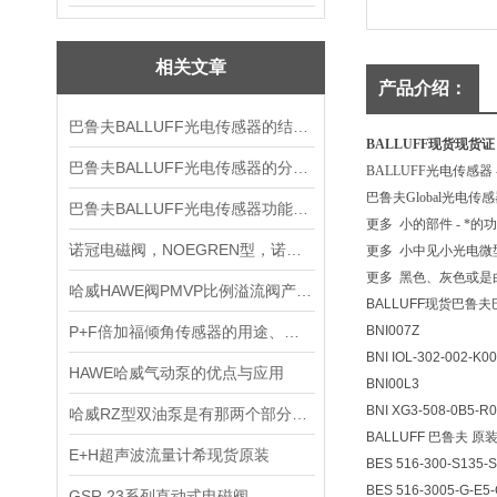
相关文章
产品介绍：
巴鲁夫BALLUFF光电传感器的结构与工作
BALLUFF现货现货证
巴鲁夫BALLUFF光电传感器的分类与工作原理
BALLUFF光电传感器
巴鲁夫Global光电传
巴鲁夫BALLUFF光电传感器功能与型
更多 小的部件 - *的
诺冠电磁阀，NOEGREN型，诺冠防爆电磁阀
更多 小中见小光电微型
更多 黑色、灰色或是
哈威HAWE阀PMVP比例溢流阀产品图及资料
BALLUFF现货巴鲁
P+F倍加福倾角传感器的用途、特点与型
BNI007Z
BNI IOL-302-002-K0
HAWE哈威气动泵的优点与应用
BNI00L3
BNI XG3-508-0B5-R
哈威RZ型双油泵是有那两个部分组成
BALLUFF 巴鲁夫 
E+H超声波流量计希现货原装
BES 516-300-S135-
BES 516-3005-G-E5
GSR 23系列直动式电磁阀