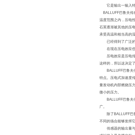
它是输出一输入特性
BALLUFF巴鲁夫
温度范围之内，压电性
石英逐渐被其他的压
承受高温和相当高的
已经得到了广泛的
在现在压电效应也应
压电效应是压电传感
这样的，所以这决定
BALLUFF巴鲁
特点。压电式加速度
量发动机内部燃烧压
微小的压力。
BALLUFF巴鲁
广。
除了BALLUFF
不同的场合能够发挥它
传感器的输出量与输