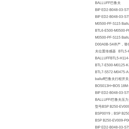
BALLUFF巴鲁夫
BIP ED2-B048-03
BIP ED2-B048-03
M0500-PF-S115 
BTL6-E500-M0500
M0500-PF-S115 B
D00A0B-S4停产，替代B
夫位置传感器 BTL5-H1
BALLUFF
BTL5-H114
BTL7-E500-M0125-
BTL7-S572-M0475
balluff巴鲁夫行程开关E
BOS013H+BOS 18M
BIP ED2-B048-03-
BALLUFF/巴鲁夫压力开关
型号BSP B250-EV009
BSP00Y9；BSP B250
BSP B250-EV009-P
BIP ED2-B048-03-