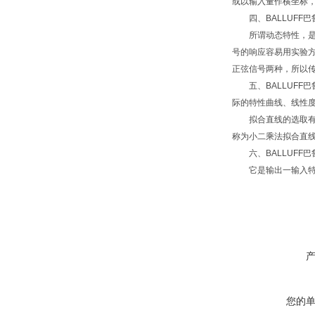
或以输入量作横坐标
四、BALLUFF巴
所谓动态特性，是指
号的响应容易用实验
正弦信号两种，所以
五、BALLUFF
际的特性曲线、线性度
拟合直线的选取有多
称为小二乘法拟合直
六、BALLUFF巴
它是输出一输入特性
您的