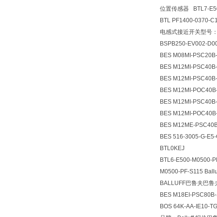
位置传感器 BTL7-E50
BTL PF1400-0370-
电感式接近开关型号：BIP 
BSPB250-EV002-D
BES M08MI-PSC20B
BES M12MI-PSC40B
BES M12MI-PSC40B
BES M12MI-POC40B
BES M12MI-PSC40B
BES M12MI-POC40B
BES M12ME-PSC40B
BES 516-3005-G-
BTL0KEJ
BTL6-E500-M0500
M0500-PF-S115 B
BALLUFF巴鲁夫巴鲁夫B
BES M18EI-PSC80B
BOS 64K-AA-IE1