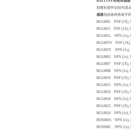
BALLUFF光电传感器
别擅长部件识别与清
感器
包括各种具有不
BGL0001 PNP (1X), NO
BGL001J PNP (1X), NO
BGL001L NPN (1x), NO
BGL001W PNP (1X), N
BGL001Y NPN (1x), NO
BGL0002 NPN (1x), NO
BGL0007 PNP (1X), NO
BGL0008 NPN (1x), NO
BGL0010 PNP (1X), NO
BGL0011 NPN (1x), NO
BGL0016 PNP (1X), NO
BGL0018 NPN (1x), NO
BGL0023 PNP (1X), N
BGL0024 NPN (1x), NO
BOS000A NPN (1x), NC
BOS000C NPN (1x), N