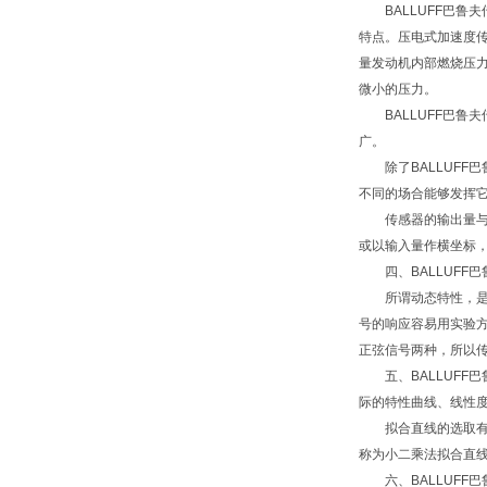
BALLUFF巴鲁
特点。压电式加速度
量发动机内部燃烧压
微小的压力。
BALLUFF巴鲁
广。
除了BALLUFF
不同的场合能够发挥它
传感器的输出量与输
或以输入量作横坐标
四、BALLUFF巴
所谓动态特性，是指
号的响应容易用实验
正弦信号两种，所以
五、BALLUFF
际的特性曲线、线性度
拟合直线的选取有多
称为小二乘法拟合直
六、BALLUFF巴