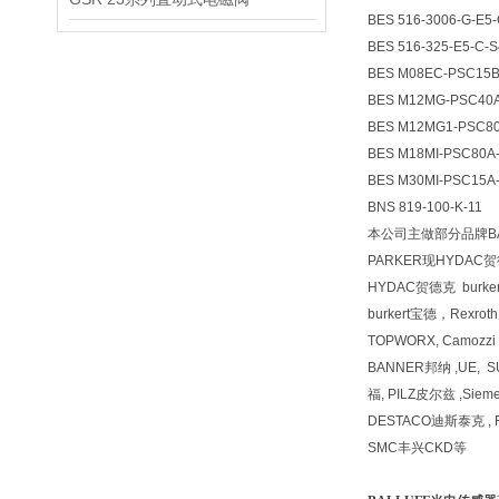
BES 516-3006-G-E5
BES 516-325-E5-C-S
BES M08EC-PSC15B
BES M12MG-PSC40
BES M12MG1-PSC8
BES M18MI-PSC80A
BES M30MI-PSC15A
BNS 819-100-K-11
本公司主做部分品牌BA
PARKER现HYDAC
HYDAC贺德克 bur
burkert宝德，Rexr
TOPWORX, Camozz
BANNER邦纳 ,UE, 
福, PILZ皮尔兹 ,Siem
DESTACO迪斯泰克 , F
SMC丰兴CKD等