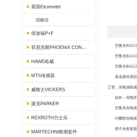
英国Elcometer
试验仪
倍加福P+F
巴鲁夫BALLU
菲尼克斯PHOENIX CONTACT
巴鲁夫BALLU
HAWE哈威
巴鲁夫BALLU
MTS传感器
发送器对准目标发
三管、光电池组成
威格士VICKERS
此外，光电开关
派克PARKER
巴鲁夫光电传感
REXROTH力士乐
⑴槽型光电传
把个光发射器和
MARTECHNI检测套件