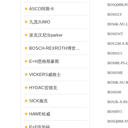
BOSQ08M-PO-
ASCO阿斯卡
BOS01LY
九茂JUMO
BOS6K-NU-LE
BOS01WT
派克汉尼汾parker
BOS12M-X-RS
BOSCH-REXROTH博世力士乐
BOS01U3
E+H恩格斯豪斯
BOS08E-PS-LE
BOS01ME
VICKERS威格士
BOS6K-NU-RE
HYDAC贺德克
BOS0109
SICK施克
BOS2K-X-RS10-
BOS00Y5
HAWE哈威
BOSQ08M-NS-K
P+F倍加福