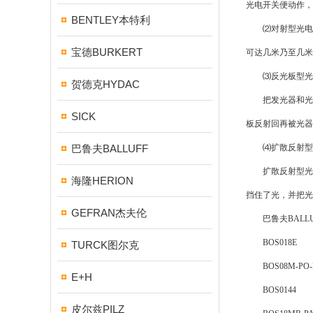
光电开关便动作，
BENTLEY本特利
⑵对射型光电传
宝德BURKERT
可达几米乃至几米
⑶反光板型光
贺德克HYDAC
把发光器和光器
SICK
板反射回再被光器
巴鲁夫BALLUFF
⑷扩散反射型
扩散反射型光电
海隆HERION
挡住了光，并把光
GEFRAN杰夫伦
巴鲁夫BALLU
BOS018E
TURCK图尔克
BOS08M-PO-R
E+H
BOS0144
皮尔兹PILZ