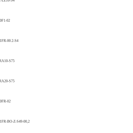
LE10-S4
F1-02
R-00.2-S4
A10-S75
A20-S75
FR-02
-BO-Z-S49-00,2