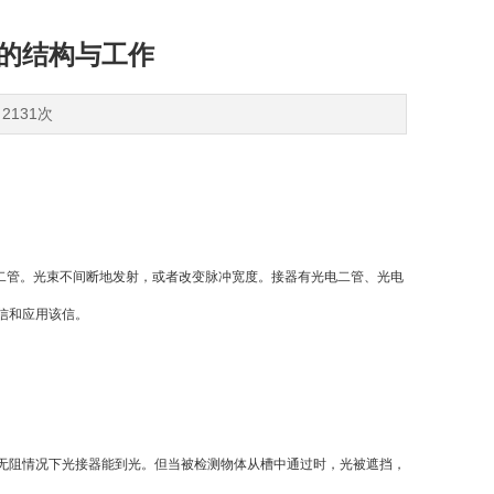
器的结构与工作
2131次
二管。光束不间断地发射，或者改变脉冲宽度。接器有光电二管、光电
信和应用该信。
阻情况下光接器能到光。但当被检测物体从槽中通过时，光被遮挡，