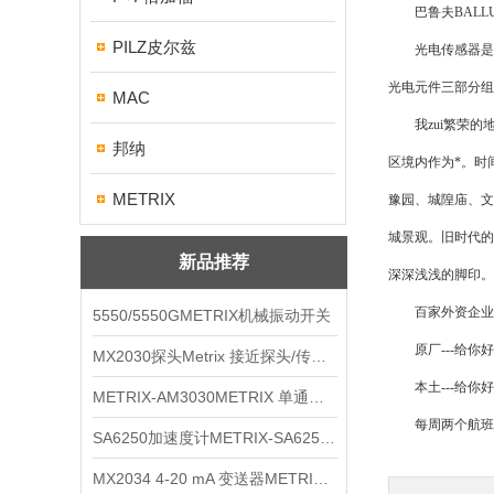
巴鲁夫BALLU
PILZ皮尔兹
光电传感器是采
光电元件三部分组
MAC
我zui繁荣的地
邦纳
区境内作为*。时
METRIX
豫园、城隍庙、文
城景观。旧时代的
新品推荐
深深浅浅的脚印。
百家外资企业制
5550/5550GMETRIX机械振动开关
原厂---给你好
MX2030探头Metrix 接近探头/传感器
本土---给你好
METRIX-AM3030METRIX 单通道报警监视器
每周两个航班--
SA6250加速度计METRIX-SA6250 频加速度计
MX2034 4-20 mA 变送器METRIXMX2034 4-20变送器