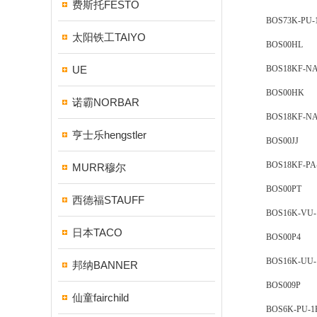
费斯托FESTO
BOS73K-PU-1FR
太阳铁工TAIYO
BOS00HL
UE
BOS18KF-NA-1
BOS00HK
诺霸NORBAR
BOS18KF-NA-1
亨士乐hengstler
BOS00JJ
BOS18KF-PA-1
MURR穆尔
BOS00PT
西德福STAUFF
BOS16K-VU-1F
日本TACO
BOS00P4
BOS16K-UU-1F
邦纳BANNER
BOS009P
仙童fairchild
BOS6K-PU-1FR