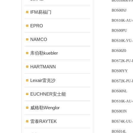
BOS18MR-PA-
BOS00NJ
IFM易福门
BOS16K-AU-0
EPRO
BOS00PU
NAMCO
BOS16K-VU-1F
BOS00Z0
库伯勒kuebler
BOS72K-PU-R
HARTMANN
BOS00YY
Lexair雷克沙
BOS72K-PU-R
BOS00NL
EUCHNER安士能
BOS16K-AU-0
威格勒Wenglor
BOS003N
雷泰RAYTEK
BOS74K-UU-1FR
BOS014L