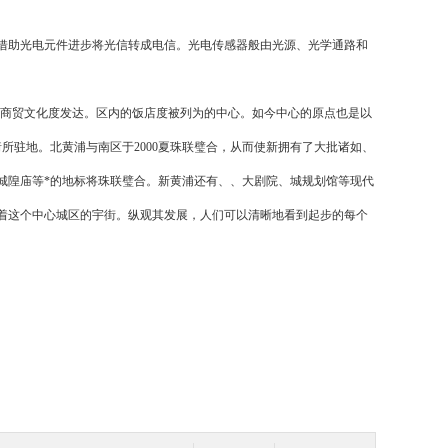
助光电元件进步将光信转成电信。光电传感器般由光源、光学通路和
、商贸文化度发达。区内的饭店度被列为的中心。如今中心的原点也是以
所驻地。北黄浦与南区于2000夏珠联璧合，从而使新拥有了大批诸如、
、城隍庙等*的地标将珠联璧合。新黄浦还有、、大剧院、城规划馆等现代
着这个中心城区的宇街。纵观其发展，人们可以清晰地看到起步的每个