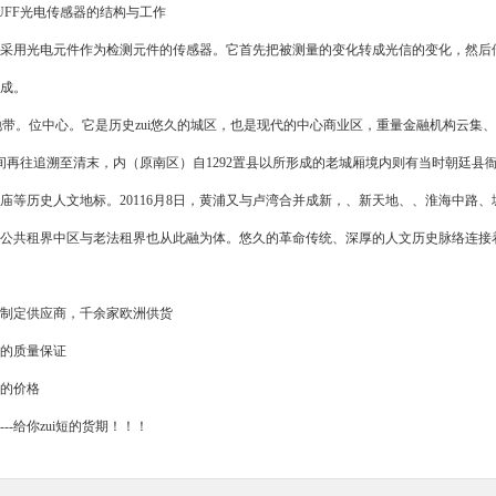
FF光电传感器的结构与工作
用光电元件作为检测元件的传感器。它首先把被测量的变化转成光信的变化，然后借
成。
带。位中心。它是历史zui悠久的城区，也是现代的中心商业区，重量金融机构云集
间再往追溯至清末，内（原南区）自1292置县以所形成的老城厢境内则有当时朝廷县衙
庙等历史人文地标。20116月8日，黄浦又与卢湾合并成新，、新天地、、淮海中路
公共租界中区与老法租界也从此融为体。悠久的革命传统、深厚的人文历史脉络连接
定供应商，千余家欧洲供货
的质量保证
的价格
-给你zui短的货期！！！