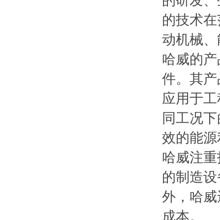
的研发、
的技术在
动机械、
哈威的产
件。其产
应用于工
同工况下
效的能源
哈威注重
的制造设
外，哈威
成本。