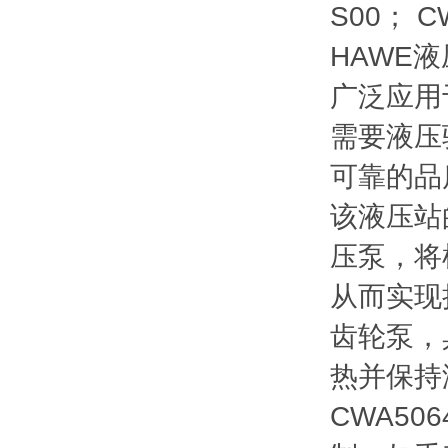
S00； C
HAWE液
广泛应用
需要液压
可靠的品
该液压站
压泵，将
从而实现
齿轮泵，
热并保持
CWA5