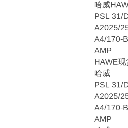
哈威HA
PSL 31/D
A2025/2
A4/170-B
AMP 
HAWE
哈威
PSL 31/D
A2025/2
A4/170-B
AMP