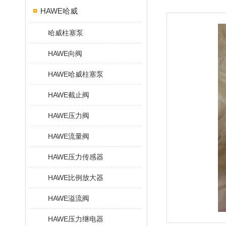
HAWE哈威
哈威柱塞泵
HAWE向阀
HAWE哈威柱塞泵
HAWE截止阀
HAWE压力阀
HAWE流量阀
HAWE压力传感器
HAWE比例放大器
HAWE溢流阀
HAWE压力继电器