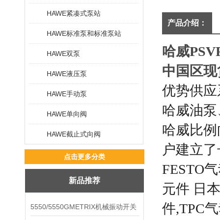
HAWE紧凑式泵站
产品介绍：
HAWE标准泵和标准泵站
哈威PS
HAWE双泵
中国区现
HAWE液压泵
优势供应
HAWE手动泵
哈威油泵
HAWE单向阀
哈威比例
HAWE截止式向阀
户建立了
点击更多分类
FESTO
新品推荐
元件 日
件,TPC
5550/5550GMETRIX机械振动开关