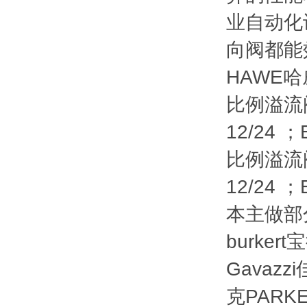
业自动化
向阀都能
HAWE哈
比例溢流阀+
12/24 
比例溢流阀+
12/24 
本主做部
burker
Gavazz
克PARKE