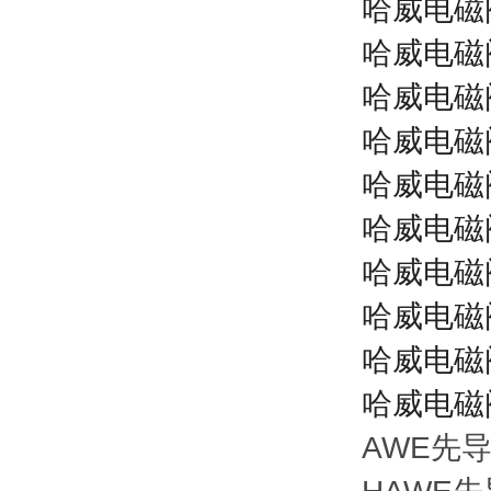
哈威电磁阀
哈威电磁阀
哈威电磁阀E
哈威电磁阀EV
哈威电磁阀E
哈威电磁阀E
哈威电磁阀F
哈威电磁阀G
哈威电磁阀G
哈威电磁阀G
AWE先