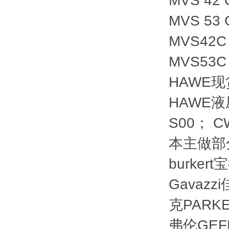
MVS 42 
MVS 53 
MVS42C
MVS53C
HAWE
HAWE液压
S00； C
本主做部
burker
Gavazz
克PARKE
弗伦GEFR