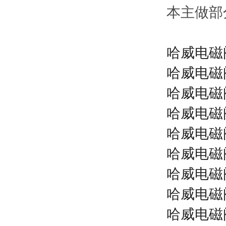
本主做部
哈威电磁阀B
哈威电磁阀B
哈威电磁阀B
哈威电磁阀B
哈威电磁阀B
哈威电磁阀B
哈威电磁阀C1
哈威电磁阀CD
哈威电磁阀C