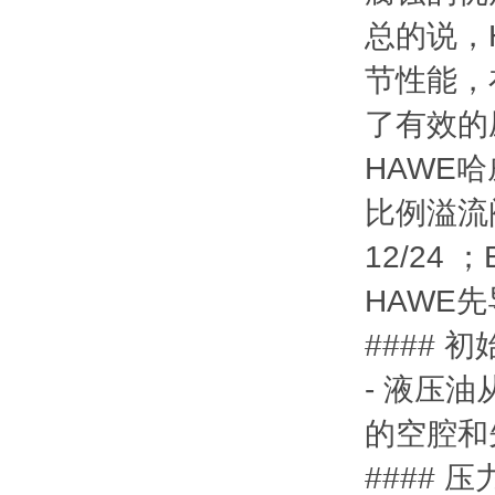
总的说，
节性能，
了有效的
HAWE哈
比例溢流阀+
12/24 
HAWE
#### 
- 液压
的空腔和
#### 