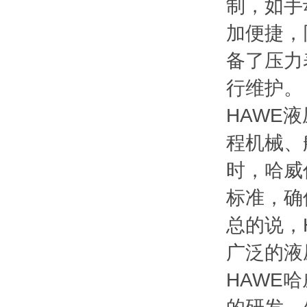
制，如手
加便捷，
备了压力
行维护。
HAWE
程机械、
时，哈威
标准，确
总的说，
广泛的液
HAWE哈