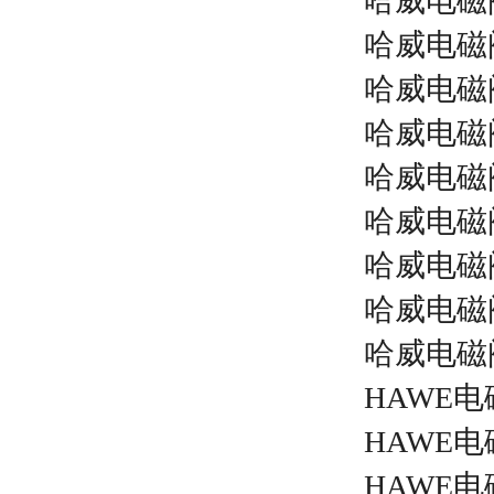
哈威电磁阀
哈威电磁阀
哈威电磁阀
哈威电磁阀
哈威电磁阀L
哈威电磁阀L
哈威电磁阀L
哈威电磁阀L
哈威电磁阀T
HAWE电磁
HAWE电磁
HAWE电磁