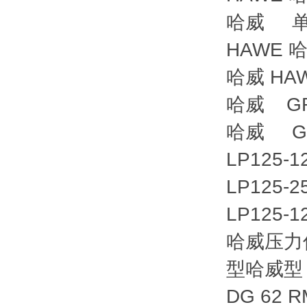
哈威 单向
HAWE
哈威 H
哈威 GR
哈威 GR
LP125-1
LP125-
LP125-1
哈威压力传
型哈威型
DG 62 