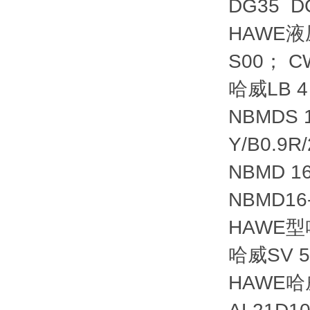
DG35 
HAWE液压
S00； C
哈威LB 
NBMDS 1
Y/B0.9R
NBMD 16
NBMD16
HAWE
哈威SV 5
HAWE