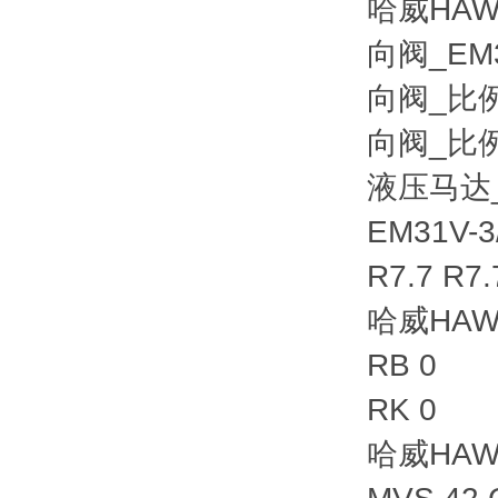
哈威HA
向阀_EM3
向阀_比例
向阀_比例
液压马达_B
EM31V-3
R7.7 R7.
哈威HA
RB 0
RK 0
哈威HA