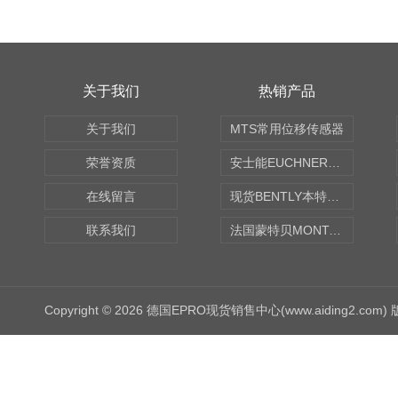
关于我们
热销产品
关于我们
MTS常用位移传感器
荣誉资质
安士能EUCHNER中国现货
在线留言
现货BENTLY本特利轴向振动监测探头
联系我们
法国蒙特贝MONTABERT打壳机凿岩机Z92
Copyright © 2026 德国EPRO现货销售中心(www.aiding2.com