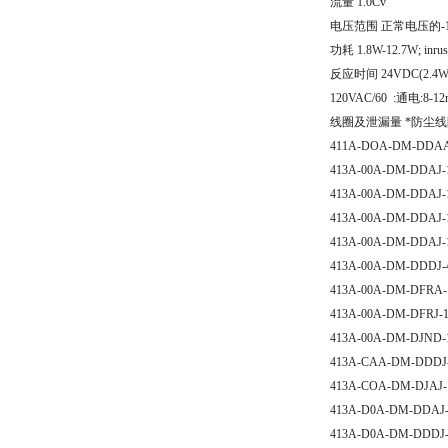
流量 1.0Cv
电压范围 正常电压的-1
功耗 1.8W-12.7W; inrus
反应时间 24VDC(2.4W)
120VAC/60 :通电:8-1
线圈及泄漏量 *防尘线圈，
411A-DOA-DM-DDA
413A-00A-DM-DDAJ-1
413A-00A-DM-DDAJ-
413A-00A-DM-DDAJ-1
413A-00A-DM-DDAJ-
413A-00A-DM-DDDJ-
413A-00A-DM-DFRA-
413A-00A-DM-DFRJ-1
413A-00A-DM-DJND-
413A-CAA-DM-DDDJ-
413A-COA-DM-DJAJ-
413A-D0A-DM-DDAJ-1
413A-D0A-DM-DDDJ-4