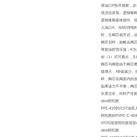
泄油口P拆开观察，步
情况也发现，逻辑锥
逻辑锥阀基体插件。其
入油口A。当M2得电
时，主阀芯就开启，
阀开启时，如略去阀芯自
弹簧油腔背压值；K为
由（1）式可看出，
阀芯与阀套由于阀芯磨
值增大，AB值减少。
样，阀芯在阀套内的
如果该力不平衡，阀
长度过长，向时产生
atos阿托斯
PFE-41085/1ST油泵
阿托斯的PVPC-C-404
ATOS现货阿托斯现货
atos阿托斯