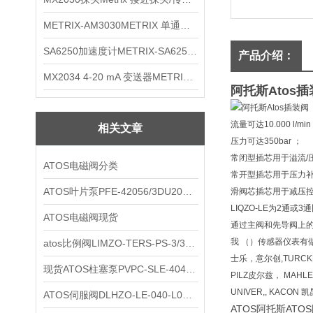
METRIX-AM3030METRIX 单通道报警监视器
SA6250加速度计METRIX-SA6250 频加速度计
产品介绍：
MX2034 4-20 mA 变送器METRIXMX2034 4-20变送器
阿托斯Atos
流量可达10.000 l/min
相关文章
压力可达350bar ；
常闭型插芯用于溢流/压
ATOS电磁阀分类
常开型插芯用于压力补
ATOS叶片泵PFE-42056/3DU20现货
滑阀芯插芯用于减压
LIQZO-LE为2
ATOS电磁阀现货
通过主阀和先导阀上
我 （）传感器仪表有做5
atos比例阀LIMZO-TERS-PS-3/315/1现货
士乐，意尔创,TURCK
现货ATOS柱塞泵PVPC-SLE-4046/1D
PILZ皮尔兹， MAH
UNIVER,, KACO
ATOS伺服阀DLHZO-LE-040-L03现货
ATOS阿托斯ATO