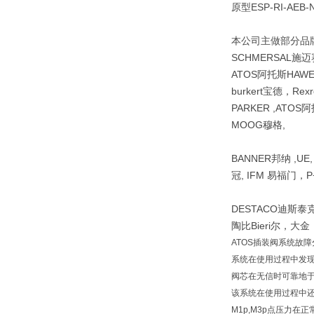
原型ESP-RI-AEB-
本公司主做部分品牌阿
SCHMERSAL施迈
ATOS阿托斯HAW
burkert宝德，Re
PARKER ,ATOS阿
MOOG穆格,
BANNER邦纳 ,UE
冠, IFM 易福门，P+
DESTACO迪斯泰克 ,
陶比Bieri尔，大
ATOS插装阀系统故
系统在使用过程中发
阀芯在无信时可靠地
该系统在使用过程中
M1p,M3p点压力