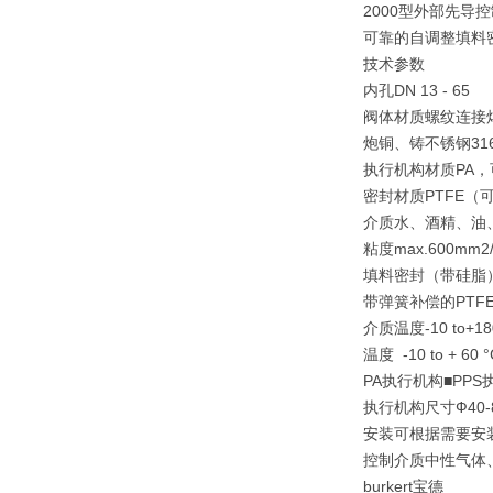
2000型外部先
可靠的自调整填料
技术参数
内孔DN 13 - 65
阀体材质螺纹连接
炮铜、铸不锈钢316
执行机构材质PA，
密封材质PTFE（可
介质水、酒精、油
粘度max.600mm2/
填料密封（带硅脂
带弹簧补偿的PTFE
介质温度-10 to+180
温度 -10 to + 60 °
PA执行机构■PPS
执行机构尺寸Ф40-
安装可根据需要安
控制介质中性气体
burkert宝德