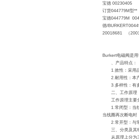
宝德 00230405
订货044779M型**：0
宝德044779M 0044972
德/BURKERT
004
20018681 （20
Burkert电磁
、产品特点：
1.效性：采用品
2.耐用性：本产
3.多样性：有多
二、工作原理
工作原理主要分
1.常闭型：当线
当线圈再次断电时
2.常开型：与常
三、分类及其
从原理上分为三