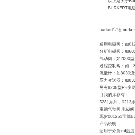
以上是关于Bur
BURKERT电磁阀
burkert宝德 bu
通用电磁阀：如0121
分析电磁阀：如6013
气动阀：如2000
过程控制阀：如：32
流量计：如8030
压力变送器：如831
另有8205型PH变
目我的库存有：
5281系列，6213
宝德气动阀.电磁阀
现货001251宝德B
产品说明
适用于介质zui温度