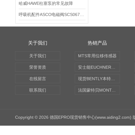
哈威HAWE柱塞泵的常见故障
呼吸机配件ASCO电磁阀SCS067A094 DC24v选型
关于我们
热销产品
关于我们
MTS常用位移传感器
荣誉资质
安士能EUCHNER中国现货
在线留言
现货BENTLY本特利轴向振动监测探头
联系我们
法国蒙特贝MONTABERT打壳机凿岩机Z92
Copyright © 2026 德国EPRO现货销售中心(www.aiding2.com