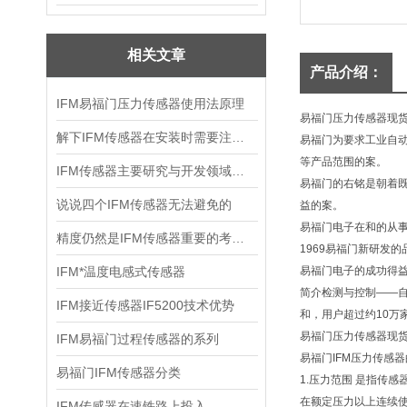
相关文章
产品介绍：
IFM易福门压力传感器使用法原理
易福门压力传感器现
解下IFM传感器在安装时需要注意哪些事项呢
易福门为要求工业自
等产品范围的案。
IFM传感器主要研究与开发领域是什么
易福门的右铭是朝着
说说四个IFM传感器无法避免的
益的案。
易福门电子在和的从
精度仍然是IFM传感器重要的考虑因素
1969易福门新研发的
IFM*温度电感式传感器
易福门电子的成功得
简介检测与控制——自
IFM接近传感器IF5200技术优势
和，用户超过约10万
易福门压力传感器现
IFM易福门过程传感器的系列
易福门IFM压力传感
易福门IFM传感器分类
1.压力范围 是指传
在额定压力以上连续使
IFM传感器在速铁路上投入