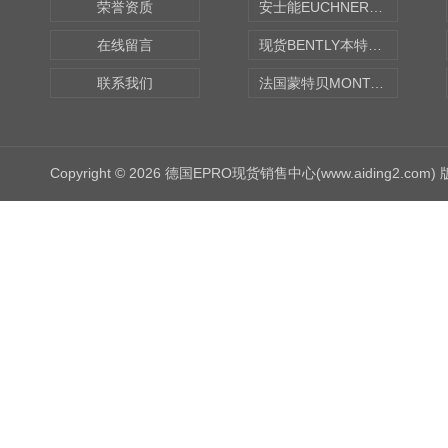
荣誉资质
安士能EUCHNER中国现货
在线留言
现货BENTLY本特利轴向振动监测探头
联系我们
法国蒙特贝MONTABERT打壳机凿岩机Z92
Copyright © 2026 德国EPRO现货销售中心(www.aiding2.com