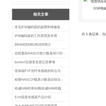
相关文章
常见IFM编码器的故障和维修各有哪些呢
共 5 条记录，当
IFM编码器的工作原理及作用
BRANDENBURGER简介
你想要的HASCO形计数器A5730 A5732这里都有
burkert宝德变送器注意事项
倍加福P+F光纤传感器的特点与优势|倍加福P+F常用型
哈斯HASCO*模具计数器识别法：
哈威HAWE单向阀|哈威HAWE截止阀
E+H温度传感器产品介绍
力士乐REXROTH节流阀现货