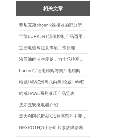
相关文章
菲尼克斯phoenix连接器的部分型
宝德BURKERT流体控制产品适用范围
宝德电磁阀注意事项工作原理
液压油的洁净度越，力士乐柱塞泵的使用寿命越长
burkert宝德电磁阀与国产电磁阀的差别比较
哈威HAWE滑阀式向阀|哈威HAWE
哈威HAWE系列液压产品览表
皮尔兹安继电器介绍
意大利阿托斯ATOS柱塞泵的主要分类介绍
REXROTH力士乐叶片泵故障诊断