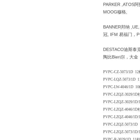
PARKER ,ATOS阿
MOOG穆格,
BANNER邦纳 ,UE
冠, IFM 易福门，P+
DESTACO迪斯泰克 ,
陶比Bieri尔，大
PVPC-CZ-5073/1D 1
PVPC-LQZ-5073/1D
PVPC-LW-4046/1D 
PVPC-LZQZ-3029/1
PVPC-LZQZ-3029/1D
PVPC-LZQZ-4046/1
PVPC-LZQZ-4046/1D
PVPC-LZQZ-5073/1
PVPC-LZQZ-5073/1D
PVPC-R-3029/1D 11