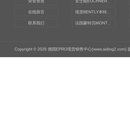
荣誉资质
安士能EUCHNER中国现货
在线留言
现货BENTLY本特利轴向振动监测探头
联系我们
法国蒙特贝MONTABERT打壳机凿岩机Z92
Copyright © 2026 德国EPRO现货销售中心(www.aiding2.com