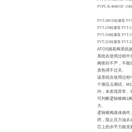
PVPC-R-4046/1D 11
PVT-206/35柱塞泵 PV
PVT-210柱塞泵 PVT-
PVT-316柱塞泵 PVT-
PVT-322柱塞泵 PVT-
ATOS插装阀系统
系统在使用过程中
阀密封不严，不能
质热理不过关。
该系统在使用过程
个测压点测试，M1
内，未发现异常。
可判断逻辑锥阀1
大。
逻辑锥阀基体插件
闭，阻止压力油从
芯上的水平力能克