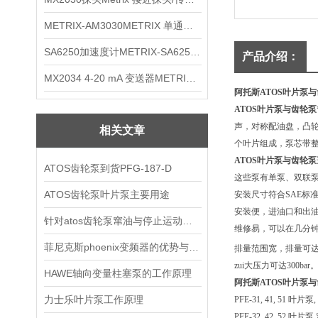
METRIX-AM3030METRIX 单通道报警监视器
SA6250加速度计METRIX-SA6250 频加速度计
产品介绍：
MX2034 4-20 mA 变送器METRIXMX2034 4-20变送器
阿托斯ATOS叶片泵
ATOS叶片泵与齿轮泵
声，对称配油盘，凸轮外形
相关文章
个叶片组成，泵芯带整体
ATOS叶片泵与齿轮泵
ATOS齿轮泵到货PFG-187-D
这些泵有单泵、双联
ATOS齿轮泵叶片泵主要用途
安装尺寸符合SAE标
安装便，进油口和出
针对atos齿轮泵窜油与停止运动进行分析
维修易，可以在几分
菲尼克斯phoenix变频器的优势与新品
排量范围宽，排量可达1
zui大压力可达300bar
HAWE轴向变量柱塞泵的工作原理
阿托斯ATOS叶片泵
力士乐叶片泵工作原理
PFE-31, 41, 51 叶
PFE-32, 42, 52 叶