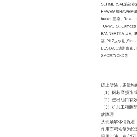
SCHMERSAL施迈赛
HAWE哈威HAWE哈
burkert宝德，Rexr
TOPWORX, Camozz
BANNER邦纳 ,UE, 
福, PILZ皮尔兹 ,Siem
DESTACO迪斯泰克 , F
SMC丰兴CKD等
综上所述，逻辑锥
（1）阀芯磨损造
（2）进出油口有
（3）机加工和装
故障理
从现场解体情况看
作用面积恢复为设
采用此法。在实际理过