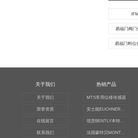
IF
易福门阀门
易福门料位
关于我们
热销产品
关于我们
MTS常用位移传感器
荣誉资质
安士能EUCHNER中国现货
在线留言
现货BENTLY本特利轴向振动监测探头
联系我们
法国蒙特贝MONTABERT打壳机凿岩机Z92