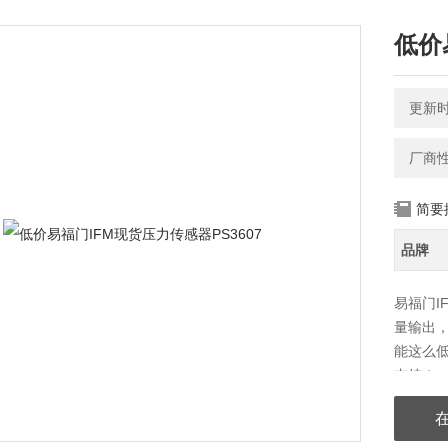
低价
更新时间
厂商
简要
品牌
易福门IF
量输出，
能这么
支持！