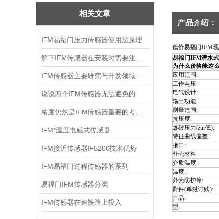
相关文章
产品介绍：
IFM易福门压力传感器使用法原理
低价易福门IFM现
解下IFM传感器在安装时需要注意哪些事项呢
易福门IFM潜水式压
为什么价格能这么
应用范围:
IFM传感器主要研究与开发领域是什么
工作电压:
电气设计:
说说四个IFM传感器无法避免的
输出功能:
测量范围:
精度仍然是IFM传感器重要的考虑因素
抗压度:
爆破压力(zui低):
IFM*温度电感式传感器
特征曲线偏差 :
接口:
IFM接近传感器IF5200技术优势
外壳材料:
介质温度:
IFM易福门过程传感器的系列
温度:
外壳防护等:
易福门IFM传感器分类
附件(单独订购):
产品:
IFM传感器在速铁路上投入
型: