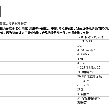
货压力传感器PS3607
力传感器, DC, 电缆, 用细管补偿压力, 电缆, 模拟量输出，我zui近低价易福门IFM现
低，因为我zui近为了提销售量，产品均按照价出货，纯属走量，支持！
压力: 相对压力, 液体
10...30 V DC
DC
4...20 mA 模拟
0...0,6 bar
4 bar
4,8 bar
< 0,25 (BFSL) / 0,5 *
PUR电缆 / 30 m
不锈钢 (320S31) PA
-10...50 °C
-10...50 °C
IP 68
安装附件
易福门或同价值的
PS3607