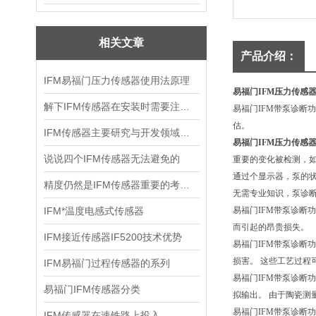
相关文章
产品介绍：
IFM易福门压力传感器使用法原理
易福门IFM压力传感器
解下IFM传感器在安装时需要注意哪些事项呢
易福门IFM带泵诊断
估。
IFM传感器主要研究与开发领域是什么
易福门IFM压力传感器
说说四个IFM传感器无法避免的
重要的变化被检测，
通过个显示器，泵的状
精度仍然是IFM传感器重要的考虑因素
无需专业知识，泵诊断
IFM*温度电感式传感器
易福门IFM带泵诊断功
而引起的昂贵损失。
IFM接近传感器IF5200技术优势
易福门IFM带泵诊断
损害。 这些工艺过程
IFM易福门过程传感器的系列
易福门IFM带泵诊断
易福门IFM传感器分类
拟输出。 由于陶瓷
易福门IFM带泵诊断功能
IFM传感器在速铁路上投入