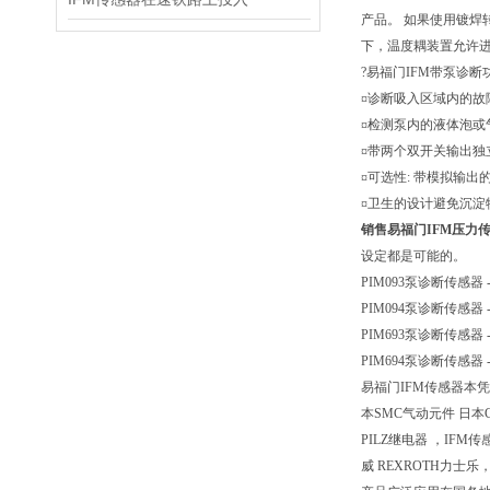
产品。 如果使用镀焊
下，温度耦装置允许进行(
?易福门IFM带泵诊断
¤诊断吸入区域内的故障
¤检测泵内的液体泡或
¤带两个双开关输出独
¤可选性: 带模拟输
¤卫生的设计避免沉淀
销售易福门IFM压力传感
设定都是可能的。
PIM093泵诊断传感器 - A
PIM094泵诊断传感器 - A
PIM693泵诊断传感器 - 
PIM694泵诊断传感器 - 
易福门IFM传感器本
本SMC气动元件 日本
PILZ继电器 ，IFM
威 REXROTH力士