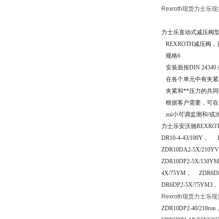
Rexroth现货力士乐
力士乐直动式减压阀型DR
REXROTH减压阀
规格6
安装面按DIN 24340 A
在各个单元中有夹紧
夹紧和**压力的共同
根据客户需要，可在
zui小可调监测和/或
力士乐安沃驰
REXR
DR10-4-43/100Y， 
ZDR10DA2-5X/210Y
ZDR10DP2-5X/150Y
4X/75YM， ZDR6DP
DR6DP2-5X/75YM3，
Rexroth现货力士乐
ZDR10DP2-40/210r