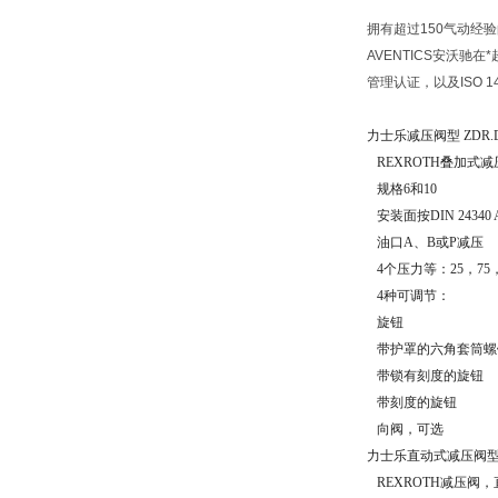
拥有超过150气动经验的A
AVENTICS安沃驰在
管理认证，以及ISO 1
力士乐减压阀型 ZDR.
REXROTH叠加式
规格6和10
安装面按DIN 24340 A
油口A、B或P减压
4个压力等：25，75，1
4种可调节：
旋钮
带护罩的六角套筒螺
带锁有刻度的旋钮
带刻度的旋钮
向阀，可选
力士乐直动式减压阀型 
REXROTH减压阀，