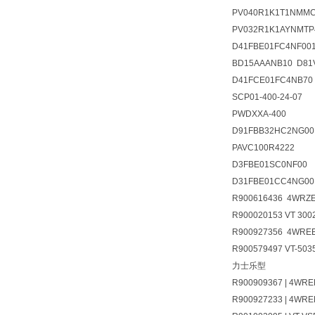
PV040R1K1T1NMM
PV032R1K1AYNMTP
D41FBE01FC4NF001
BD15AAANB10 D81
D41FCE01FC4NB70
SCP01-400-24-07
PWDXXA-400
D91FBB32HC2NG00
PAVC100R4222
D3FBE01SC0NF00
D31FBE01CC4NG00
R900616436 4WRZE
R900020153 VT 3002
R900927356 4WREE
R900579497 VT-503
力士乐型
R900909367 | 4WRE
R900927233 | 4WRE