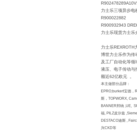
R902478289
A10
力士乐三项异步电
R900022882 P
R900932943 
力士乐现货力士乐
力士乐REXROTH
博世力士乐作为传
及工厂自动化等领
液压、电子传动与控
额近62亿欧元 。
本主做部分品牌：
EPRO;burkert宝德，
斯，TOPWORX, Camo
BANNER邦纳 ,UE, 
福, PILZ皮尔兹 ,Siem
DESTACO迪斯 , Fai
兴CKD等