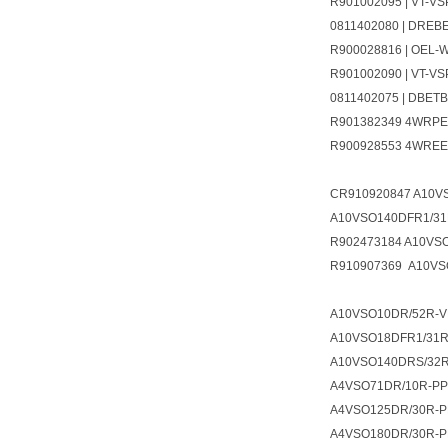
R901002095 | VT-VS
0811402080 | DREB
R900028816 | OEL-
R901002090 | VT-VS
0811402075 | DBET
R901382349 4WRPEH
R900928553 4WRE
CR910920847 A10V
A10VSO140DFR1/31
R902473184 A10VS
R910907369 A10VS
A10VSO10DR/52R-V
A10VSO18DFR1/31R
A10VSO140DRS/32
A4VSO71DR/10R-P
A4VSO125DR/30R-
A4VSO180DR/30R-