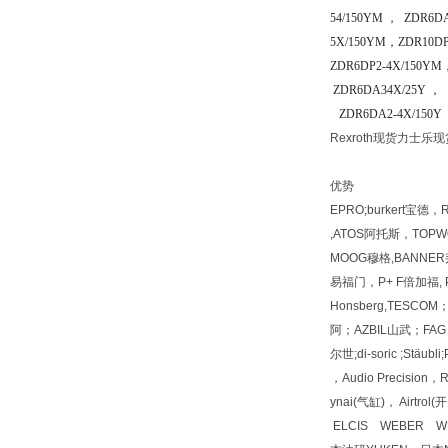
54/150YM ， ZDR6D
5X/150YM，ZDR10DP
ZDR6DP2-4X/150YM
ZDR6DA34X/25Y ， 
ZDR6DA2-4X/150Y 
Rexroth现货力士乐
优势
EPRO;burkert宝德
,ATOS阿托斯，TOPWO
MOOG穆格,BANNER邦
易福门，P+ F倍加福, PI
Honsberg,TESC
阿；AZBIL山武；FAG 
尔世;di-soric ;Stäu
，Audio Precisio
ynai(气缸)， Airt
ELCIS WEBER W