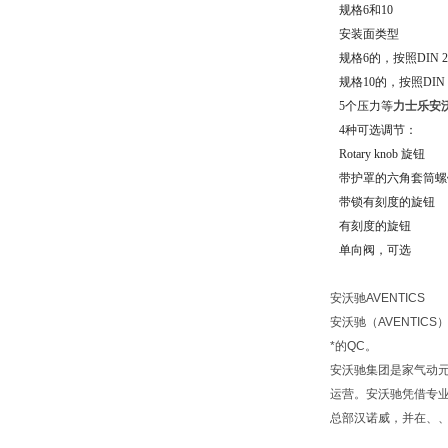
规格6和10
安装面类型
规格6的，按照DIN 2434
规格10的，按照DIN 243
5个压力等
力士乐安
4种可选调节：
Rotary knob 旋钮
带护罩的六角套筒螺
带锁有刻度的旋钮
有刻度的旋钮
单向阀，可选
安沃驰AVENTICS
安沃驰（AVENTI
*的QC。
安沃驰集团是家气动
运营。安沃驰凭借专
总部汉诺威，并在、