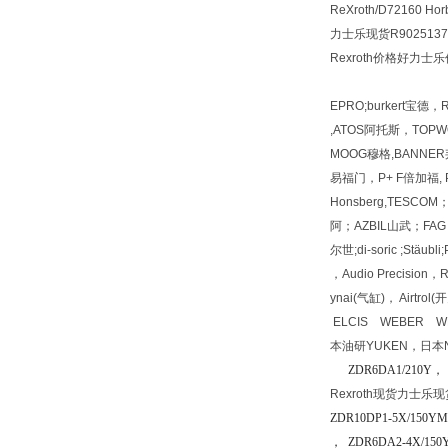
ReXroth/D72160 Hor
力士乐现货R902513721
Rexroth价格好力士乐
EPRO;burkert宝德
,ATOS阿托斯，TOPWO
MOOG穆格,BANNER邦
易福门，P+ F倍加福, PI
Honsberg,TESC
阿；AZBIL山武；FAG 
尔世;di-soric ;Stäu
，Audio Precisio
ynai(气缸)， Airt
ELCIS WEBER W
本油研YUKEN，日本N
ZDR6DA1/210Y，
Rexroth现货力士乐
ZDR10DP1-5X/150Y
， ZDR6DA2-4X/150