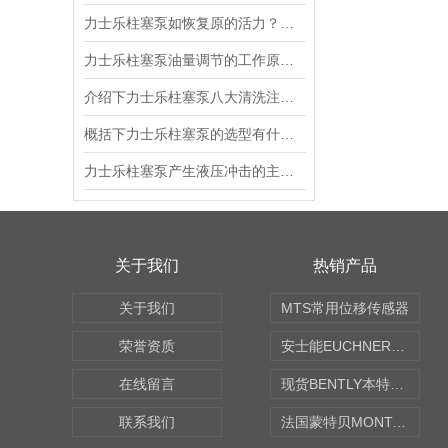
力士乐柱塞泵如恢复原的活力？八大清洗注意事项
力士乐柱塞泵油量调节的工作原理都有哪些呢？
介绍下力士乐柱塞泵八大清洗注意事项
概括下力士乐柱塞泵的选型有什么要求？
力士乐柱塞泵产生液压冲击的主要原因
关于我们
热销产品
关于我们
MTS常用位移传感器
荣誉资质
安士能EUCHNER中国现货
在线留言
现货BENTLY本特利轴向振动监测探头
联系我们
法国蒙特贝MONTABERT打壳机凿岩机Z92