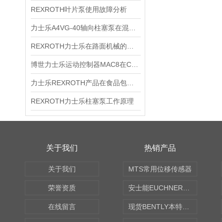
REXROTH叶片泵使用故障分析
力士乐A4VG-40轴向柱塞泵在混凝土的应用
REXROTH力士乐在路面机械的应用
博世力士乐运动控制器MAC8在CORE炉布料器上的应用
力士乐REXROTH产品在食品包装面的应用
REXROTH力士乐柱塞泵工作原理
关于我们
热销产品
关于我们
MTS常用位移传感器
荣誉资质
安士能EUCHNER中国现货
在线留言
现货BENTLY本特利轴向振动监测探头